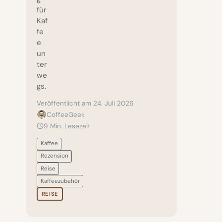
für
Kaf
fe
e
un
ter
we
gs.
Veröffentlicht am 24. Juli 2026
CoffeeGeek
9 Min. Lesezeit
Kaffee
Rezension
Reise
Kaffeezubehör
REISE