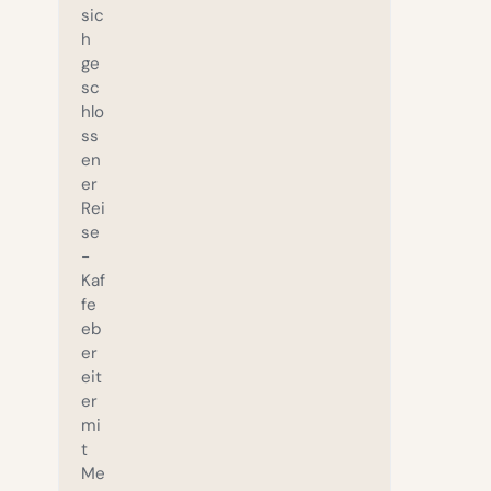
sic
h
ge
sc
hlo
ss
en
er
Rei
se
-
Kaf
fe
eb
er
eit
er
mi
t
Me