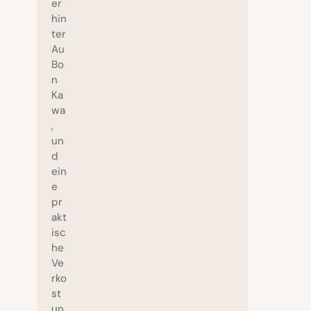
er
hin
ter
Au
Bo
n
Ka
wa
,
un
d
ein
e
pr
akt
isc
he
Ve
rko
st
un