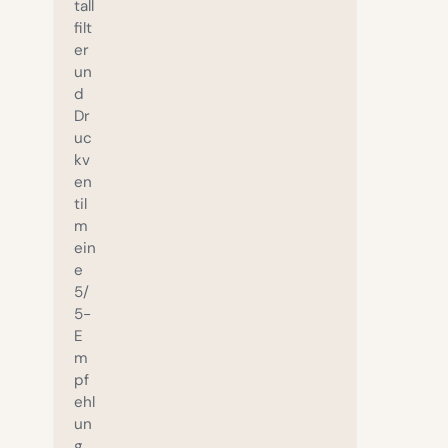
tall
filt
er
un
d
Dr
uc
kv
en
til
m
ein
e
5/
5-
E
m
pf
ehl
un
g