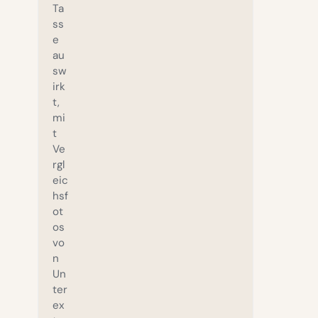
Ta
ss
e
au
sw
irk
t,
mi
t
Ve
rgl
eic
hsf
ot
os
vo
n
Un
ter
ex