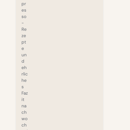
pr
es
so
-
Re
ze
pt
e
un
d
eh
rlic
he
s
Faz
it
na
ch
wo
ch