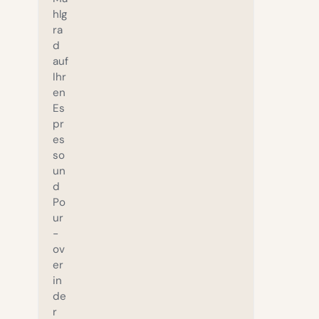
hlg
ra
d
auf
Ihr
en
Es
pr
es
so
un
d
Po
ur
-
ov
er
in
de
r