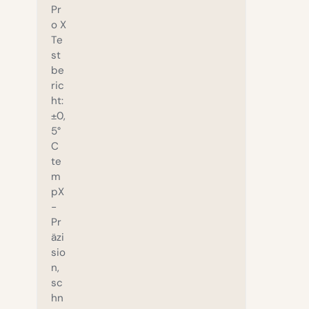
Pr
o X
Te
st
be
ric
ht:
±0,
5°
C
te
m
pX
-
Pr
äzi
sio
n,
sc
hn