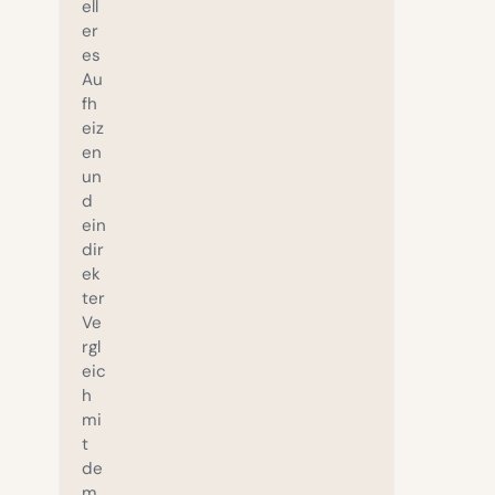
ell
er
es
Au
fh
eiz
en
un
d
ein
dir
ek
ter
Ve
rgl
eic
h
mi
t
de
m