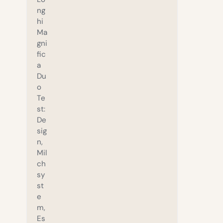
ng
hi
Ma
gni
fic
a
Du
o
Te
st:
De
sig
n,
Mil
ch
sy
st
e
m,
Es