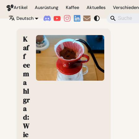
Coffeegeek
Artikel
Ausrüstung
Kaffee
Aktuelles
Verschieden
Deutsch
K
af
f
ee
m
a
hl
gr
a
d:
W
ie