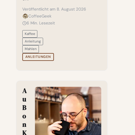
Veröffentlicht am 8. August 2026
CoffeeGeek
6 Min. Lesezeit
Kaffee
Anleitung
Mahlen
ANLEITUNGEN
A
u
B
o
n
K