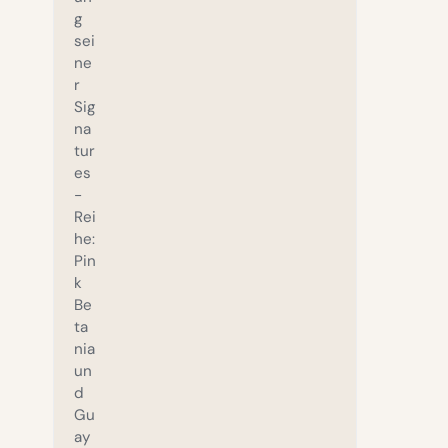
g
sei
ne
r
Sig
na
tur
es
-
Rei
he:
Pin
k
Be
ta
nia
un
d
Gu
ay