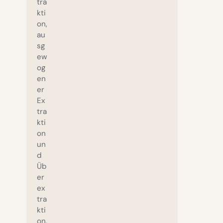
tra
kti
on,
au
sg
ew
og
en
er
Ex
tra
kti
on
un
d
Üb
er
ex
tra
kti
on.