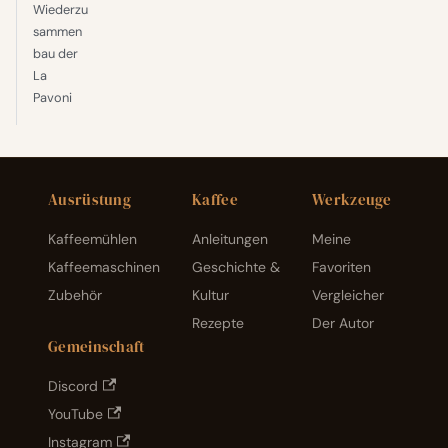
Wiederzu
sammen
bau der
La
Pavoni
Ausrüstung
Kaffee
Werkzeuge
Kaffeemühlen
Anleitungen
Meine
Kaffeemaschinen
Geschichte &
Favoriten
Zubehör
Kultur
Vergleicher
Rezepte
Der Autor
Gemeinschaft
Discord
YouTube
Instagram