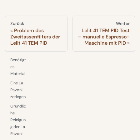
Zurück
Weiter
Problem des
Lelit 41 TEM PID Test
Zweitassenfilters der
– manuelle Espresso-
Lelit 41 TEM PID
Maschine mit PID
Benötigt
es
Material
Eine La
Pavoni
zerlegen
Gründlic
he
Reinigun
g der La
Pavoni