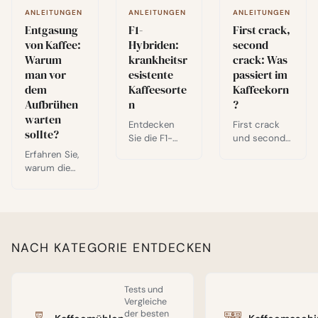
und den
Schwanenhal
endgültigen
ANLEITUNGEN
ANLEITUNGEN
ANLEITUNGEN
s-
Geschmack
Entgasung
First crack,
Wasserkoche
F1-
Ihrer Tasse
r.
von Kaffee:
second
Hybriden:
prägt.
Warum
crack: Was
krankheitsr
man vor
passiert im
esistente
dem
Kaffeekorn
Kaffeesorte
Aufbrühen
?
n
warten
First crack
Entdecken
sollte?
und second
Sie die F1-
crack:
Hybriden
Erfahren Sie,
Entdecken
(Catimor,
warum die
Sie diese zwei
Sarchimor,
Entgasung
entscheidend
Centroameric
von Kaffee
en Momente
ano), die
nach der
der Röstung,
Krankheitsres
Röstung
die den
istenz mit
unerlässlich
NACH KATEGORIE ENTDECKEN
Geschmack
Tassenqualitä
ist: die Rolle
Ihres Kaffees
t für die
von CO2, die
bestimmen.
Zukunft des
ideale
Klare
Spezialitätenk
Ruhezeit und
Tests und
Erklärungen
affees
Vergleiche
Tipps für eine
und Methode.
vereinen.
der besten
optimale