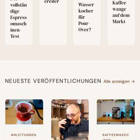
ereiter
Kaffee
Wasser
vollstän
waage
kocher
dige
auf dem
für
Espress
Markt
Pour-
omasch
Over?
inen-
Test
NEUESTE VERÖFFENTLICHUNGEN
Alle anzeigen →
KAFFEEMASCH
ANLEITUNGEN