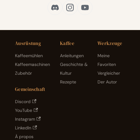
Ausrüstung
Kaffee
Werkzeuge
Kaffeemühlen
Anleitungen
Meine
Kaffeemaschinen
Geschichte &
Favoriten
Zubehör
Kultur
Vergleicher
Rezepte
Der Autor
Gemeinschaft
Discord
YouTube
Instagram
LinkedIn
À propos