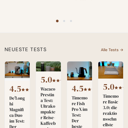
NEUESTE TESTS
Alle Tests →
5.0
5.0
4.5
4.5
Wacaco
Prestin
Timemo
Timemo
De'Long
a Test:
re Basic
re Fish
hi
Ultrako
3.0: die
Pro X im
Magnifi
mpakte
reaktio
Test:
ca Duo
r Reise-
nsschn
Der
im Test:
Kaffeeb
ellste
beste
Der