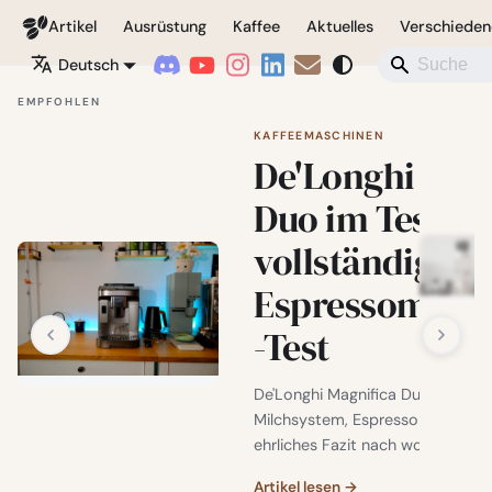
Coffeegeek
Artikel
Ausrüstung
Kaffee
Aktuelles
Verschieden
Deutsch
EMPFOHLEN
KAFFEEMASCHINEN
De'Longhi Mag
Duo im Test: D
vollständige
Espressomasc
-Test
De'Longhi Magnifica Duo Test: De
Milchsystem, Espresso-Rezepte
ehrliches Fazit nach wochenlang
Artikel lesen →