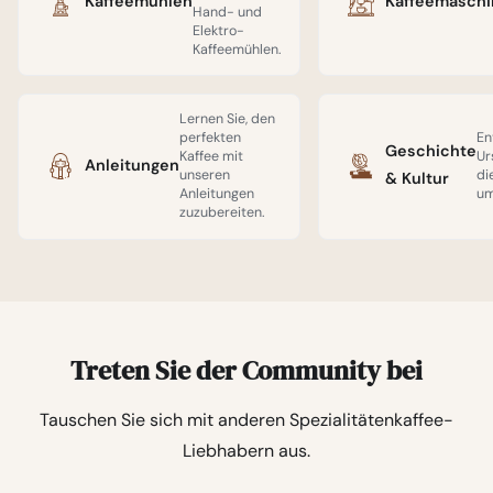
Kaffeemühlen
Kaffeemasch
Hand- und
Extraktion.
Elektro-
Kaffeemühlen.
Lernen Sie, den
perfekten
En
Geschichte
Kaffee mit
Ur
Anleitungen
unseren
di
& Kultur
Anleitungen
um
zuzubereiten.
Treten Sie der Community bei
Tauschen Sie sich mit anderen Spezialitätenkaffee-
Liebhabern aus.