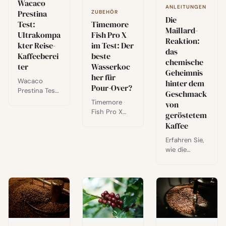
Wacaco
ausgewogene
Signatures-
ANLEITUNGEN
r Extraktion
Prestina
ZUBEHÖR
Reihe: Pink
Die
und
Test:
Betania und
Timemore
Maillard-
Überextraktio
Guayaba
Ultrakompa
Fish Pro X
Reaktion:
n.
Nature.
kter Reise-
im Test: Der
das
Kaffeeberei
beste
chemische
ter
Wasserkoc
Geheimnis
her für
Wacaco
hinter dem
Pour-Over?
Prestina Test:
Geschmack
ein
Timemore
von
kompakter, in
Fish Pro X
geröstetem
sich
Testbericht:
Kaffee
geschlossene
±0,5°C
r Reise-
Erfahren Sie,
tempX-
Kaffeebereite
wie die
Präzision,
r mit
Maillard-
schnelleres
Metallfilter
Reaktion
Aufheizen
und
grünen
und ein
Druckventil
Kaffee in
direkter
meine 5/5-
aromatische
Vergleich mit
Empfehlung
Bohnen
dem Fellow
für Kaffee
verwandelt
Stagg
unterwegs.