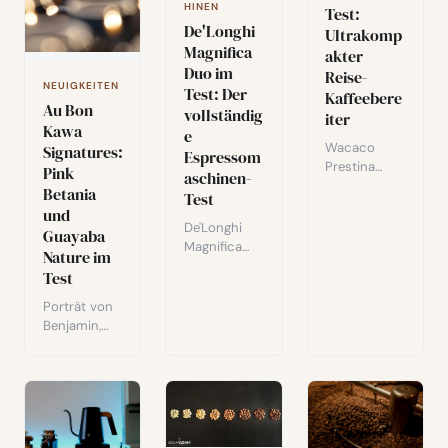
HINEN
Test:
De'Longhi
Ultrakomp
Magnifica
akter
Duo im
Reise-
NEUIGKEITEN
Test: Der
Kaffeebere
Au Bon
vollständig
iter
Kawa
e
Wacaco
Signatures:
Espressom
Prestina
Pink
aschinen-
Test: ein
Betania
Test
kompakter,
und
in sich
De'Longhi
Guayaba
geschlossen
Magnifica
Nature im
er Reise-
Duo Test:
Test
Kaffeebereit
Design,
er mit
Milchsystem,
Porträt von
Metallfilter
Espresso-
Benjamin,
und
Rezepte und
dem Röster
Druckventil
ehrliches
hinter Au
meine 5/5-
Fazit nach
Bon Kawa,
Empfehlung
wochenlang
und eine
für Kaffee
em Testen.
praktische
unterwegs.
Verkostung