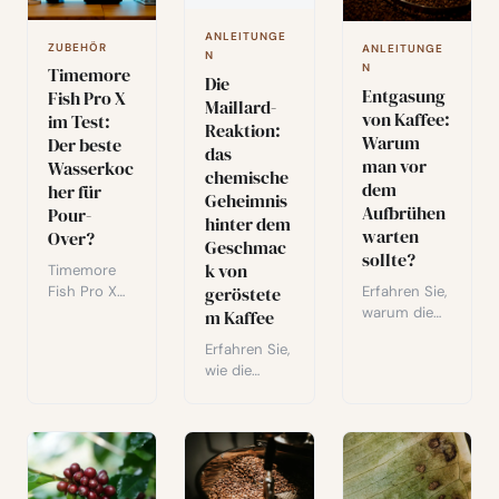
seiner
Signatures-
ANLEITUNGE
ZUBEHÖR
ANLEITUNGE
Reihe: Pink
N
N
Timemore
Betania und
Die
Entgasung
Fish Pro X
Guayaba
Maillard-
von Kaffee:
Nature.
im Test:
Reaktion:
Warum
Der beste
das
man vor
Wasserkoc
chemische
dem
her für
Geheimnis
Aufbrühen
Pour-
hinter dem
warten
Over?
Geschmac
sollte?
k von
Timemore
Erfahren Sie,
geröstete
Fish Pro X
warum die
Testbericht:
m Kaffee
Entgasung
±0,5°C
Erfahren Sie,
von Kaffee
tempX-
wie die
nach der
Präzision,
Maillard-
Röstung
schnelleres
Reaktion
unerlässlich
Aufheizen
grünen
ist: die Rolle
und ein
Kaffee in
von CO2, die
direkter
aromatische
ideale
Vergleich mit
Bohnen