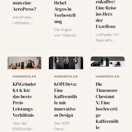
enkaffee:
erkundet.
man eine
Hebel
Werkzeug
Eine Reise
AeroPress?
Argos in
für V60,
ins Herz
Chemex und
Vorbestell
AeroPress-
der
Pour-Over-
ung
Leitfaden:
Methoden.
Exzellenz
Verwendung,
Die Argos
Versionsverg
Leitfaden für
von Odyssée
leich und
Specialty
Espresso:
Tipps zur
Coffee: Was
eine
Anpassung
ihn
innovative
Ihrer
außergewöh
Hebelmaschi
Zubereitunge
nlich macht,
ne für
n. Ein
wie Röster
Enthusiasten
vielseitiger
Terroir-
, die
HANDMÜHLEN
HANDMÜHLEN
HANDMÜHLEN
Extraktor,
Charakteristi
Leistung,
KOPI Deva:
KINGrinder
Die
der seit
ka enthüllen,
Kompaktheit
Eine
K4 & K6:
Timemore
2005 geliebt
von
und Design
Kaffeemüh
das beste
Chestnut
wird.
Äthiopien bis
suchen.
le mit
Preis-
X: Eine
Kolumbien.
innovative
Leistungs-
hochwerti
m Design
Verhältnis
ge
Kaffeemüh
Der KOPI
Test der
le
Deva:
KINGrinder