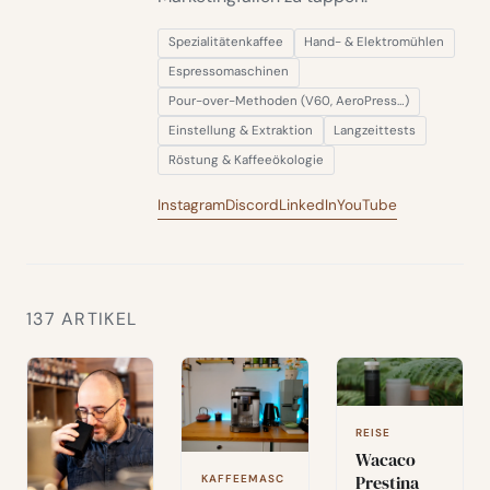
Spezialitätenkaffee
Hand- & Elektromühlen
Espressomaschinen
Pour-over-Methoden (V60, AeroPress…)
Einstellung & Extraktion
Langzeittests
Röstung & Kaffeeökologie
Instagram
Discord
LinkedIn
YouTube
137 ARTIKEL
REISE
Wacaco
Prestina
KAFFEEMASC