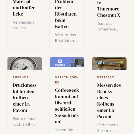
Material
Problem
es findet.
le
Auswirkunge
und Kaffee-
der
Timemore
n auf
Ecke
Röstdaten
Gesundheit
Chestnut X
und Umwelt.
beim
Verwandeln
Test des
Kaffee
Sie Ihre
Timemore
Kaffeeecke
Chestnut X:
Warum das
mit
CNC-
Röstdatum
unverzichtba
Aluminium,
entscheiden
rem Zubehör
42-mm-
d ist:
in einen Ort,
Scheiben,
Kaffeefrisch
der den
duales
e und ihre
besten
Einstellsyste
Wirkung auf
Baristas
m. Ein
Aromen und
ZUBEHÖR
VERSCHIEDEN
ESPRESSO
würdig ist.
Highend-
Geschmack
ES
Druckmess
Messen des
Handmahlwe
- und wie
Coffeegeek
kit für den
Drucks
rk im
man als
kommt auf
Kolben
eines
Vergleich mit
informierter
Discord,
Apollo, C40
einer La
Kolbens
Verbraucher
schließen
und
besser
Pavoni
einer La
1Zpresso.
Sie sich uns
wählt.
Pavoni
Extraktionsd
an!
ruck an Ihrer
Verbessern
La Pavoni
Treten Sie
Sie Ihre