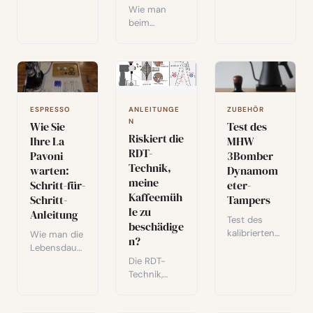
und
Präzision,
Wie man
Verarbeitung
Komfort und
beim
smethoden
Gleichmäßig
Espressobrü
den
keit zur
hen mit
Kaffeegesch
Verbesserun
einem
mack prägen
g Ihrer
bodenlosen
- ein
Espressoextr
Siebträger
Leitfaden
aktionen.
Channeling
ANLEITUNGE
ESPRESSO
ZUBEHÖR
zum
vermeidet: 4
N
Wie Sie
Test des
Verständnis
Tipps für
Riskiert die
Ihre La
MHW
der
gleichmäßig
RDT-
Specialty-
Pavoni
3Bomber
e Ergebnisse.
Technik,
Coffee-
warten:
Dynamom
Anbaukultur.
meine
Schritt-für-
eter-
Kaffeemüh
Schritt-
Tampers
le zu
Anleitung
Test des
beschädige
kalibrierten
Wie man die
n?
MHW
Lebensdauer
3Bomber
Die RDT-
seiner La
Tampers:
Technik,
Pavoni
Präzision,
kürzlich von
durch
Komfort und
James
regelmäßige
Design für