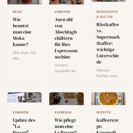
Ihres Kaffees
außergewöh
Wirksamkeit,
direkt
nlichen
Reinigung
beeinflussen.
REISE
ZUBEHÖR
GESCHICHTE
Kaffee zu
und Preis-
& KULTUR
Wie
Auswahl
genießen
Leistungs-
Röstkaffee
benutzt
von
und
Verhältnis
vs.
man eine
Abschlagb
gleichzeitig
zur
Supermark
die Umwelt
Moka-
ehältern
Frischhaltun
tkaffee:
zu schonen.
g von Kaffee
Kanne?
für Ihre
wichtige
und
Espressom
Wie man mit
Lebensmittel
Unterschie
aschine
der
n.
de
Mokkakanne
Unsere
cremigen,
Warum
Auswahl an
köstlichen
Kaffee vom
Klopfboxen
Kaffee
Röster statt
für
zubereitet -
aus dem
Espressoma
das
Supermarkt
schinen:
Werkzeug,
kaufen?
Modelle für
das
Herkunft,
jedes
Espresso für
Röstung,
Budget, DIY-
ZUBEHÖR
ESPRESSO
REZEPTE
alle
Frische und
Optionen
Update des
Wie pflegt
Kaffeereze
zugänglich
Aromaqualit
und Tipps
"La
man eine
pt:
macht.
ät: Handwerk
zur richtigen
Pavoni"
La Pavoni?
Karamell-
vs. Industrie
Wahl für