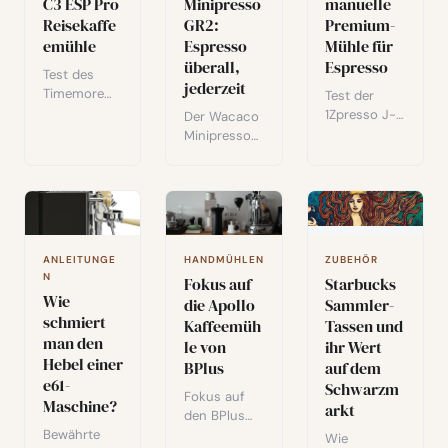
C3 ESP Pro
Minipresso
manuelle
einfach und
nach dem
Reisekaffe
GR2:
Premium-
schnell.
Test.
emühle
Espresso
Mühle für
überall,
Espresso
Test des
jederzeit
Timemore
Test der
C3 ESP Pro:
1Zpresso J-
Der Wacaco
klappbarer
Ultra: 48-
Minipresso
Griff, feine
mm-
GR2: leichte
Einstellung
Scheiben, 8
und
für Espresso,
µm
ergonomisc
kompaktes
Präzision,
he tragbare
Design.
klappbarer
Espressoma
Leistung,
Griff. Das
schine -
ANLEITUNGE
HANDMÜHLEN
ZUBEHÖR
Ergonomie
Premium-
ideal für
N
Fokus auf
Starbucks
und Fazit für
Handmahlwe
Kaffeeliebha
Wie
die Apollo
Kaffeeliebha
Sammler-
rk für
ber
schmiert
ber
Kaffeemüh
Espresso -
Tassen und
unterwegs,
man den
unterwegs.
Handhabung,
le von
ohne Strom
ihr Wert
Hebel einer
Mahlqualität
oder
BPlus
auf dem
und Fazit.
e61-
Kapseln.
Schwarzm
Fokus auf
Maschine?
arkt
den BPlus
Bewährte
Apollo:
Wie