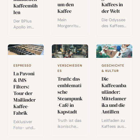
um den
Kaffees in
gleichmäßig
Kaffeemüh
en Espresso.
Kaffee
der Welt
len
Mein
Die Odyssee
Der BPlus
Morgenritual
des Kaffees:
Apollo im
für
von seinen
Fokus:
perfekten
gehüteten
Design, 48-
Kaffee als
arabischen
mm-Italmill-
Video: vom
Ursprüngen
Scheiben
Abwiegen
bis zur
und
bis zur
weltweiten
Espresso-
ESPRESSO
VERSCHIEDEN
GESCHICHTE
Extraktion,
Verbreitung,
Leistung.
ES
& KULTUR
La Pavoni
Schritt für
einschließlic
Ausführliche
Truth: das
Die
& IMS
Schritt
h der
r Vergleich
emblemati
Kaffeeanba
erklärt.
kolonialen
Filters:
mit dem
sche
uländer:
Rivalitäten
Tour der
Kinu M47
zwischen
Steampunk
Mittelamer
Classic und
Mailänder
Nationen.
-Café in
ika und die
Fazit.
Kaffee-
Kapstadt
Antillen
Fabrik
Truth ist das
Leitfaden zu
Exklusiver
ikonische
Kaffees aus
Foto- und
Steampunk-
Zentralameri
Videobesuc
Café in
ka und der
h der IMS