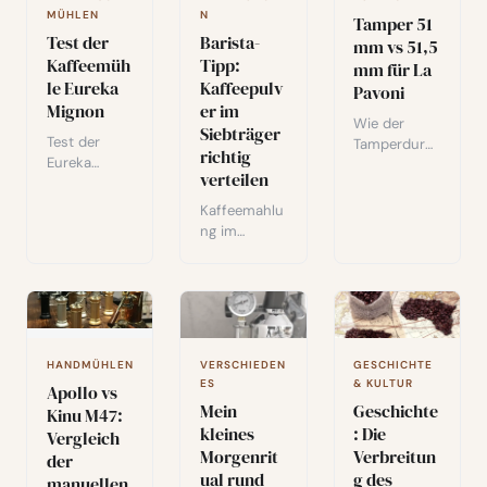
Kompost,
Expertenrats
egelung und
MÜHLEN
N
Tamper 51
Schönheitsp
chläge für
präzisen
Test der
Barista-
mm vs 51,5
flege und
die Wahl
Extraktionsle
Kaffeemüh
Tipp:
vieles mehr.
mm für La
zwischen
istungen.
le Eureka
Kaffeepulv
Espresso
Pavoni
Mignon
er im
und Filter.
Wie der
Siebträger
Test der
Tamperdurc
richtig
Eureka
hmesser die
verteilen
Mignon: 50-
Espressoextr
mm-
aktion an
Kaffeemahlu
Flachscheib
einer La
ng im
en,
Pavoni
Siebträger
programmier
Europiccola
richtig
barer Timer,
beeinflusst:
verteilen, um
minimale
51 mm vs.
Channeling
Retentionsm
51,5 mm im
zu
enge.
Vergleich.
vermeiden.
HANDMÜHLEN
VERSCHIEDEN
GESCHICHTE
Kompakter
Barista-
ES
& KULTUR
Apollo vs
elektrischer
Techniken
Mein
Geschichte
Mahlwerk für
Kinu M47:
und
kleines
: Die
Heimespress
Vergleich
Werkzeugem
o.
Morgenrit
Verbreitun
der
pfehlungen
ual rund
g des
für
manuellen