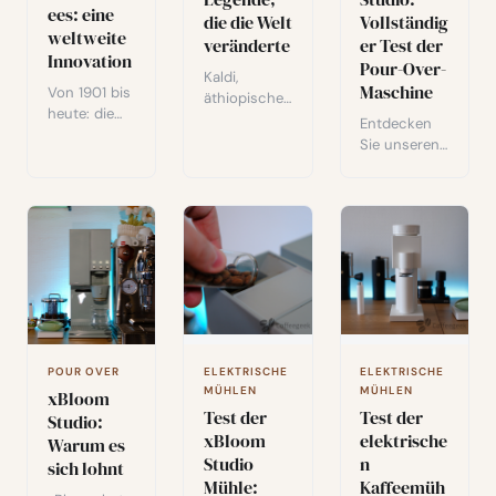
erhalten.
ees: eine
die die Welt
Vollständig
weltweite
veränderte
er Test der
Innovation
Pour-Over-
Kaldi,
Maschine
Von 1901 bis
äthiopischer
heute: die
Hirte und
Entdecken
Geschichte
legendärer
Sie unseren
des
Entdecker
vollständige
Instantkaffe
des Kaffees:
n Test der
es –
Ein Blick auf
xBloom
industrielle
den
Studio, einer
Innovation,
Gründungs
automatisch
Freeze-
mythos
en All-in-
Drying und
eines
One-
handwerklic
Getränks,
Kaffeemasc
he
das die
hine, die
Renaissance.
Geschichte
Mühle,
Eine
der
POUR OVER
ELEKTRISCHE
ELEKTRISCHE
Waage und
verkannte
MÜHLEN
MÜHLEN
Menschheit
xBloom
Brüher
Revolution.
verändert
Test der
Test der
kombiniert.
Studio:
hat.
xBloom
elektrische
Mit ihren 80
Warum es
Mahlgradein
Studio
n
sich lohnt
stellungen
Mühle:
Kaffeemüh