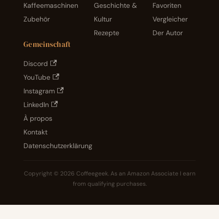
Kaffeemaschinen
Geschichte &
Favoriten
Zubehör
Kultur
Vergleicher
Rezepte
Der Autor
Gemeinschaft
Discord
YouTube
Instagram
LinkedIn
À propos
Kontakt
Datenschutzerklärung
Copyright © 2026 Coffeegeek. As an Amazon Associate I earn
from qualifying purchases.