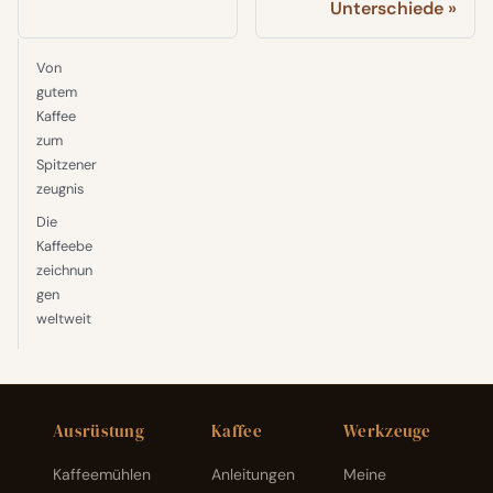
Unterschiede
Von
gutem
Kaffee
zum
Spitzener
zeugnis
Die
Kaffeebe
zeichnun
gen
weltweit
Ausrüstung
Kaffee
Werkzeuge
Kaffeemühlen
Anleitungen
Meine