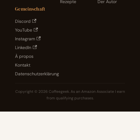
Rezepte
Der Autor
Gemeinschaft
Discord
YouTube
Instagram
LinkedIn
À propos
Kontakt
Datenschutzerklärung
Copyright © 2026 Coffeegeek. As an Amazon Associate I earn
from qualifying purchases.