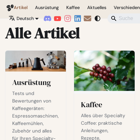
Coffeegeek
Artikel
Ausrüstung
Kaffee
Aktuelles
Verschieden
Deutsch
Alle Artikel
Ausrüstung
Tests und
Bewertungen von
Kaffee
Kaffeegeräten:
Alles über Specialty
Espressomaschinen,
Coffee: praktische
Kaffeemühlen,
Anleitungen,
Zubehör und alles
Rezepte,
für Ihren Specialty-