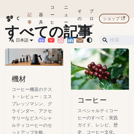
コ
ニ
そ
ブ
記
器
ー
ュ
Coffeegeek
の
ロ
ショップ
事
具
ヒ
ー
すべての記事
他
グ
ー
ス
日本語
機材
コーヒー機器のテス
ト・レビュー：エス
コーヒー
プレッソマシン、グ
スペシャルティコー
ラインダー、アクセ
ヒーのすべて：実践
サリーなどスペシャ
ガイド、レシピ、歴
ルティコーヒーのセ
史、コーヒー文化。
ットアップ全般。