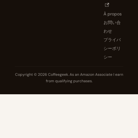
À propos
お問い合
わせ
プライバ
シーポリ
シー
Copyright © 2026 Coffeegeek. As an Amazon Associate I earn
from qualifying purchases.