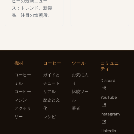
ヒーの最新ニュー
ス：トレンド、新製
品、注目の焙煎所。
機材
コーヒー
ツール
コミュニ
ティ
コーヒー
ガイドと
お気に入
Discord
ミル
チュート
り
コーヒー
リアル
比較ツー
YouTube
マシン
歴史と文
ル
アクセサ
化
著者
Instagram
リー
レシピ
LinkedIn