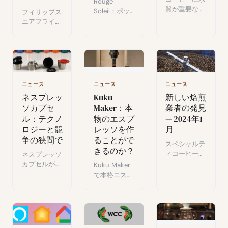
Rouge
質が重要な理
Soleil：ポッ
フィリップス
由：ボトル
ドキャストと
エアフライヤ
水、水道水、
焙煎が融合し
ー 2000シリ
浄水ポットの
たコーヒーの
ーズのテス
比較とフラン
世界、コーヒ
ト：油なしフ
スの浄水スキ
ー文化への完
ライ、脂肪最
ャンダルの真
全な没入体
大90%削減、
相。
験。
家族向け大型
ニュース
ニュース
ニュース
XLサイズ。
ネスプレッ
Kuku
新しい焙煎
ソカプセ
Maker：本
業者の発見
ル：テクノ
物のエスプ
— 2024年1
ロジーと競
レッソを作
月
争の狭間で
ることがで
スペシャルテ
きるのか？
ィコーヒーの
ネスプレッソ
月次サブスク
カプセルが家
Kuku Maker
リプション：
庭用エスプレ
で本格エスプ
KB Roasters
ッソを変えた
レッソは作れ
とKawaの体
経緯：技術、
るか？
験談と、この
利便性、有名
Timemore
コーヒー発見
な訴訟と競合
Chestnut S3
フォーマット
他社への優位
での遠心抽出