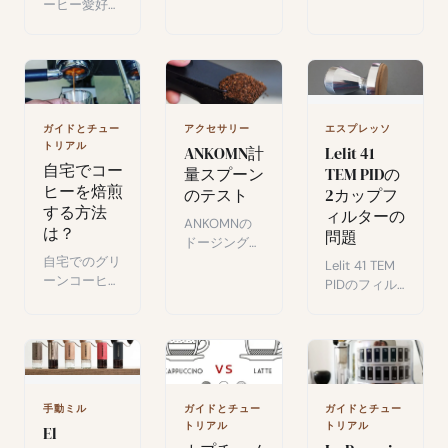
した調整性、
用のBPlusキ
ーヒー愛好家
快適な人間工
ットでエスプ
コミュニティ
学。ただしプ
レッソ抽出技
に参加しよ
ラスチックの
術を向上させ
う。この素晴
妥協点あり。
る方法。
らしい飲み物
強み、弱み、
について自由
総評。
に語り合える
アクセサリー
ガイドとチュー
エスプレッソ
場所です。
トリアル
ANKOMN計
Lelit 41
自宅でコー
量スプーン
TEM PIDの
ヒーを焙煎
のテスト
2カップフ
する方法
ィルターの
ANKOMNの
は？
問題
ドージングス
プーン分析：
自宅でのグリ
Lelit 41 TEM
コーヒー（特
ーンコーヒー
PIDのフィル
にドリップコ
焙煎術：複雑
ター問題：丸
ーヒー）を精
な機器なしで
い形状がタン
確に計量する
新鮮で本格的
ピングを困難
ために設計さ
なコーヒーを
にし、抽出に
れたツール。
楽しむ方法。
影響を与え
る。
手動ミル
ガイドとチュー
ガイドとチュー
トリアル
トリアル
El