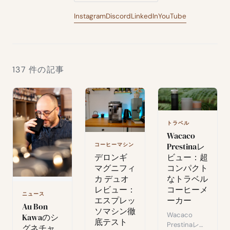
Instagram
Discord
LinkedIn
YouTube
137 件の記事
トラベル
Wacaco
Prestinaレ
コーヒーマシン
ビュー：超
デロンギ
コンパクト
マグニフィ
なトラベル
カ デュオ
コーヒーメ
レビュー：
ニュース
ーカー
エスプレッ
Au Bon
ソマシン徹
Wacaco
Kawaのシ
底テスト
Prestinaレビ
グネチャ