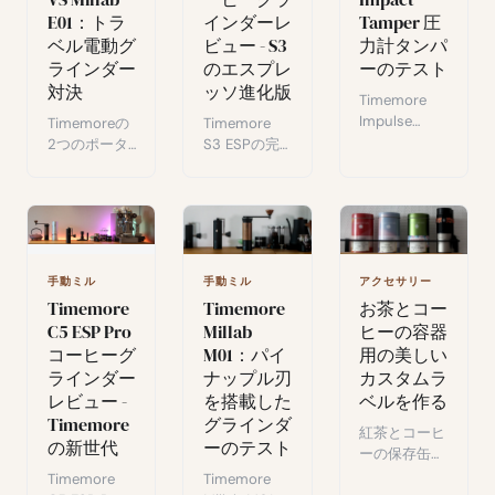
テスト。
E01：トラ
インダーレ
Tamper 圧
とエスプレッ
ソ用の専用グ
ベル電動グ
ビュー - S3
力計タンパ
ラインダーに
ラインダー
のエスプレ
ーのテスト
匹敵できるの
対決
ッソ進化版
Timemore
か？
Impulse
Timemoreの
Timemore
Impact
2つのポータ
S3 ESPの完
Tamper
ブル電動グラ
全レビューを
58.4mmのテ
インダーの完
ご覧くださ
スト：MHW
全比較。
い。S3の欠
3Bomberと
Whirly 01sか
点を改善した
Normcore
Millab E01
エスプレッソ
V4との比
か？その違
専用の新しい
手動ミル
アクセサリー
手動ミル
較、フラット
い、性能、使
グラインダ
Timemore
お茶とコー
Timemore
vsリップルベ
用場面を詳し
ー。卓越した
Millab
ヒーの容器
C5 ESP Pro
ース評価。
く解説しま
エスプレッソ
M01：パイ
用の美しい
コーヒーグ
す。
のための精
ナップル刃
カスタムラ
ラインダー
度、デザイ
ン、パフォー
を搭載した
ベルを作る
レビュー -
マンス。
グラインダ
Timemore
紅茶とコーヒ
ーのテスト
の新世代
ーの保存缶に
カスタムスタ
Timemore
Timemore