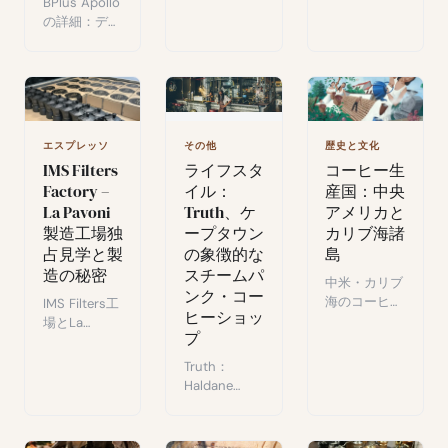
BPlus Apollo
を経て世界制
ら抽出まで、
の詳細：デザ
覇へ。
ステップごと
イン、Italmill
に解説。
48mmバー、
エスプレッソ
性能。Kinu
M47 Classic
との完全比較
エスプレッソ
その他
歴史と文化
と最終評価。
IMS Filters
ライフスタ
コーヒー生
Factory –
イル：
産国：中央
La Pavoni
Truth、ケ
アメリカと
製造工場独
ープタウン
カリブ海諸
占見学と製
の象徴的な
島
造の秘密
スチームパ
中米・カリブ
ンク・コー
海のコーヒー
IMS Filters工
ヒーショッ
ガイド：コス
場とLa
プ
タリカ、グア
Pavoni生産ラ
テマラ、ジャ
インの限定フ
Truth：
マイカ、メキ
ォト・動画訪
Haldane
シコのアロマ
問：Apolloグ
Martinが手が
プロファイ
ラインダーの
けたケープタ
ル、テロワー
初公開。
ウンの象徴的