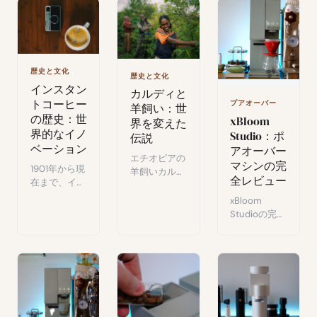
タイム流量追
ための簡単な
ー、ディスト
跡。数週間の
改善方法をご
リビュータ
毎日使用後の
紹介します。
ー、オービタ
レビュー。
ルWDTが
209€のセッ
歴史と文化
歴史と文化
トに。
インスタン
カルディと
Timemoreの
トコーヒー
プアオーバー
品質は期待に
羊飼い：世
の歴史：世
xBloom
応えるか？
界を変えた
界的なイノ
Studio：ポ
伝説
ベーション
アオーバー
エチオピアの
マシンの完
1901年から現
羊飼いカルデ
全レビュー
在まで、イン
ィと、コーヒ
スタントコー
ーの伝説的な
xBloom
ヒーの歴史を
発見者として
Studioの完全
たどる：産業
の物語：人類
レビューをご
的イノベーシ
の歴史を変え
覧ください。
ョン、フリー
た飲み物の創
グラインダ
ズドライ、そ
世神話を振り
ー、スケー
してアルチザ
返る。
ル、ブリュー
ナルな復興。
ワーを統合し
知られざる革
たオールイン
命。