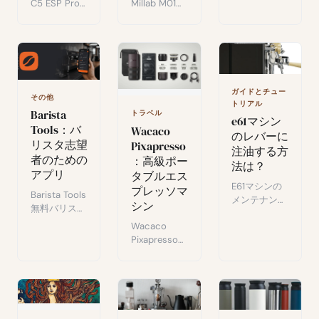
ンプと磁気ラ
Millab M01の
C5 ESP Pro
ベルホルダー
詳細レビュ
の完全レビュ
を使った手作
ー：エスプレ
ーをご覧くだ
りラベリング
ッソとフィル
さい。42mm
システムの作
ターでのパイ
刃と超精密調
り方。
ナップル刃の
整機能を備え
パフォーマン
た新世代の手
ガイドとチュー
ス、卓越した
動グラインダ
その他
トリアル
挽き品質、人
ー。エスプレ
Barista
トラベル
e61マシン
間工学、コス
ッソとフィル
Tools：バ
Wacaco
のレバーに
トパフォーマ
ターコーヒー
リスタ志望
Pixapresso
注油する方
ンス。日常使
に最適です。
者のための
：高級ポー
法は？
用後の評価。
アプリ
タブルエス
E61マシンの
プレッソマ
Barista Tools
メンテナンス
シン
無料バリスタ
ベストプラク
アプリ：タイ
Wacaco
ティス：レバ
マー、レシオ
Pixapressoの
ーの潤滑が最
計算機、写真
テスト：どこ
適なパフォー
による挽き具
でも手軽に美
マンスに欠か
合分析で最適
味しいエスプ
せない理由。
な抽出をサポ
レッソを楽し
ート。
めるコンパク