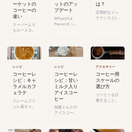
ーケットの
ットのアッ
は？
コーヒーの
プデート
定期的なメン
違い
テナンスとLa
BPlusがLa
Pavoniコーヒ
Pavoniキット
スーパーより
ーマシンの長
を更新：
もロースター
寿命化方法。
ANKOMN連
でコーヒーを
携による鮮度
買う理由：産
保存、改良タ
地、焙煎、鮮
ンパーとファ
度、アロマ品
ネルで抽出を
質の比較。
さらに向上。
レシピ
レシピ
アクセサリー
コーヒーレ
コーヒーレ
コーヒー用
シピ：キャ
シピ：甘い
スケールの
ラメルカフ
ミルク入り
選び方
ェラテ
アイスコー
コーヒーを計
ヒー
量することが
クレームブリ
均一な抽出に
ュレ風キャラ
加糖ミルクの
不可欠な理
メルラテの簡
アイスコーヒ
由：予算別コ
単レシピ：ブ
ーを3分で：
ーヒースケー
ラウンシュガ
エスプレッ
ルの選び方ガ
ーをバーナー
ソ、冷たいミ