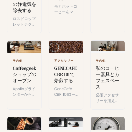
の静電気を
康と環境への
モカポットコ
除去する
影響も解説す
ーヒーをマス
る3つの手
ターする：挽
ロスドロップ
法。
き方のコツ、
レットテクニ
ステップごと
ック：グライ
の抽出プロト
ンダーの静電
コル、メンテ
気を減らし、
ナンスアドバ
粉の扱いをス
イス。
ムーズにする
簡単な方法。
その他
アクセサリー
その他
Coffeegeek
GENECAFE
私のコーヒ
ショップの
CBR 101で
ー器具とカ
オープン
焙煎する
フェスペー
ス
Apolloグライ
GeneCafé
ンダーからイ
CBR 101ロー
必須アクセサ
ンスピレーシ
スターの使い
リーを揃え
ョンを得た
方：自宅焙煎
て、コーヒー
WDTツール
でグリーンコ
コーナーをプ
制作の舞台
ーヒーの微妙
ロのバリスタ
裏：3Dプリ
なアロマを引
に相応しい空
ント、デザイ
き出す方法。
間に変えまし