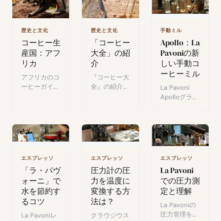
ル、歴史。
スチームパン
クカフェ。大
胆な建築と際
歴史と文化
歴史と文化
手動ミル
立つスペシャ
コーヒー生
「コーヒー
Apollo：La
ルティコーヒ
産国：アフ
大全」の紹
Pavoniの新
ー。
リカ
介
しい手動コ
ーヒーミル
アフリカのコ
『コーヒー大
ーヒーガイ
全』の紹介：
La Pavoni
ド：歴史、主
この象徴的な
Apolloグライ
要生産国（エ
飲み物の歴
ンダー初公
チオピア、ケ
史、取引、抽
開：洗練され
ニア、ウガン
出方法、レシ
たデザイン、
ダ）、アラビ
ピを網羅した
全金属製の堅
カとロブス
本格的な百科
牢さ、複数の
タ、社会経済
事典。
カラー展開。
エスプレッソ
エスプレッソ
エスプレッソ
的重要性。
公式写真・動
「ラ・パヴ
圧力計の圧
La Pavoni
画付きプレゼ
ォーニ」で
力を温度に
での圧力測
ンテーショ
水を節約す
変換する方
定と理解
ン。
るコツ
法は？
La Pavoniの
圧力管理をマ
La Pavoniレ
クラウジウス