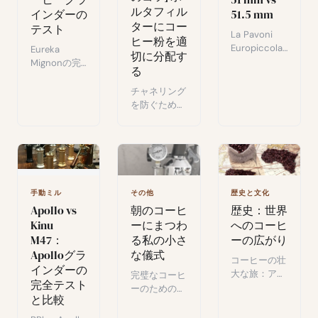
ルタフィル
インダーの
51.5 mm
ターにコー
テスト
La Pavoni
ヒー粉を適
Europiccola
Eureka
切に分配す
でタンパーの
Mignonの完
る
サイズが抽出
全テスト：
に与える影
50mmフラッ
チャネリング
響：51mmと
トバー、プロ
を防ぐための
51.5mmの比
グラマブルタ
ポルタフィル
較検証。
イマー、最小
ターへのコー
残量。自宅エ
ヒー均一分配
スプレッソ向
法：バリスタ
けコンパクト
のテクニック
電動グライン
とおすすめツ
手動ミル
その他
歴史と文化
ダー。
ール。
Apollo vs
朝のコーヒ
歴史：世界
Kinu
ーにまつわ
へのコーヒ
M47：
る私の小さ
ーの広がり
Apolloグラ
な儀式
コーヒーの壮
インダーの
大な旅：アラ
完璧なコーヒ
完全テスト
ビアの秘密の
ーのための朝
と比較
起源から植民
のルーティン
地時代の争い
動画：計量か