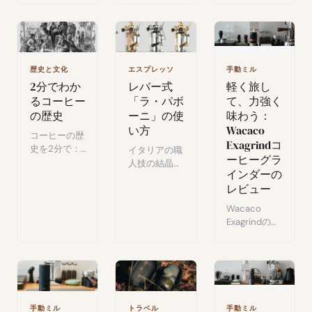
ーヒー「cà
ル、メリッ
代ミネソタ生
phê
ト・デメリッ
まれのひび割
trứng」：伝
ト、ゴミとコ
れチョコレー
統と革新が融
スト削減効
トクッキー、
合した体験。
果。
コーヒーのお
歴史と文化
エスプレッソ
手動ミル
供に最適。
2分でわか
レバー式
軽く旅し
るコーヒー
「ラ・パボ
て、力強く
の歴史
ーニ」の使
味わう：
い方
Wacaco
コーヒーの歴
Exagrindコ
史を2分で：
イタリアの職
ーヒーグラ
起源、キリス
人技の結晶、
インダーの
ト教とイスラ
La Pavoniレ
レビュー
ム教による禁
バーマシンの
止の試み、こ
使い方：コー
Wacaco
の飲み物を形
ヒー体験を豊
Exagrindの完
作った重要な
かにする実践
全レビュー：
瞬間。
ガイド。
超コンパク
ト、折りたた
みクランク、
外出先のフィ
ルターコーヒ
手動ミル
トラベル
手動ミル