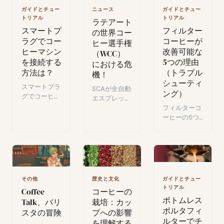
の評価。
性。
をテストし、
ガイドとチュー
ニュース
ガイドとチュー
評価を下す。
トリアル
トリアル
ラテアート
スマートプ
フィルター
の世界コー
ラグでコー
コーヒーが
ヒー選手権
ヒーマシン
改善可能な
（WCC）
を接続する
5つの理由
における危
方法は？
（トラブル
機！
シューティ
スマートプラ
SCAが全自動
ング）
グでコーヒー
エスプレッソ
マシンをスケ
マシンを
フィルターコ
ジュール化：
2024〜2027
ーヒーの5つ
朝のルーティ
年世界ラテア
のよくある失
ンをシンプル
ート選手権に
敗とその直し
かつ安全に。
認定し、バリ
方：Asser
スタ界に大き
Christensen
な論争を巻き
による実践的
起こした。
な解決策。
その他
歴史と文化
ガイドとチュー
トリアル
Coffee
コーヒーの
ボトムレス
Talk、バリ
栽培：カッ
ポルタフィ
スタの冒険
プへの影響
ルターでチ
を理解する