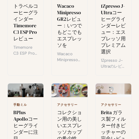
ーに最適化。
トラベルコ
Wacaco
1Zpresso J-
性能と実使用
ーヒーグラ
Minipresso
Ultraコー
後の評価。
インダー
GR2レビュ
ヒーグライ
Timemore
ー：いつで
ンダーレビ
C3 ESP Pro
もどこでも
ュー：エス
レビュー
エスプレッ
プレッソ用
ソを
プレミアム
Timemore
選択
C3 ESP Pro
Wacaco
のレビュー：
Minipresso
1Zpresso J-
折りたたみハ
GR2：軽量・
Ultraのレビ
ンドル、エス
エルゴノミク
ュー：48mm
プレッソ向け
スのポータブ
バー、8μm精
微調整、コン
ルエスプレッ
度、折りたた
パクトデザイ
ソマシン。電
みハンドル。
ン。旅行好き
源もカプセル
エスプレッソ
コーヒー愛好
も不要、旅行
向けプレミア
手動ミル
アクセサリー
アクセサリー
家の使用感。
中のコーヒー
ム手動グライ
BPlus
コレクショ
Brita ガラ
愛好家に最
ンダーの使用
Apolloコー
ン用の美し
ス製フィル
適。
感と評価。
ヒーグライ
いエスプレ
ター付きピ
ンダーに注
ッソカップ
ッチャーの
目
の希少性
完全レビュ