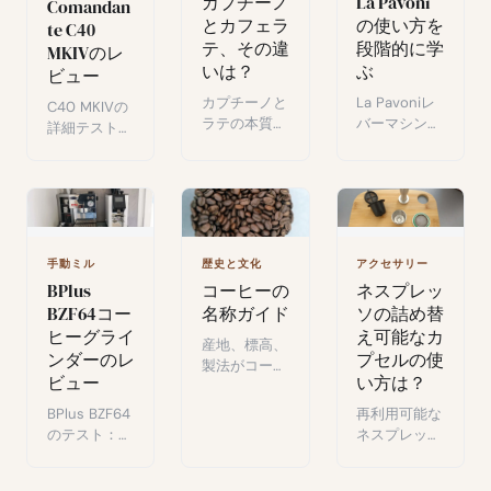
カプチーノ
La Pavoni
Comandan
とカフェラ
の使い方を
te C40
テ、その違
段階的に学
MKIVのレ
いは？
ぶ
ビュー
カプチーノと
La Pavoniレ
C40 MKIVの
ラテの本質的
バーマシンの
詳細テスト：
な違い：コー
魅力的な世界
ステンレスボ
ヒー愛好家に
へ：抽出の各
ディ、精密調
愛される2つ
ステップをマ
整、卓越した
の定番と、自
スターするた
挽き品質。エ
宅での作り
めの詳細ガイ
スプレッソ愛
方。
ド。
好家の定番手
手動ミル
歴史と文化
アクセサリー
動グラインダ
BPlus
コーヒーの
ネスプレッ
ー。
BZF64コー
名称ガイド
ソの詰め替
ヒーグライ
え可能なカ
産地、標高、
ンダーのレ
プセルの使
製法がコーヒ
ビュー
い方は？
ーの品質と風
味に与える直
BPlus BZF64
再利用可能な
接的な影響を
のテスト：
ネスプレッソ
解説。
64mmフラッ
カプセルのメ
トバー、直感
リット：上質