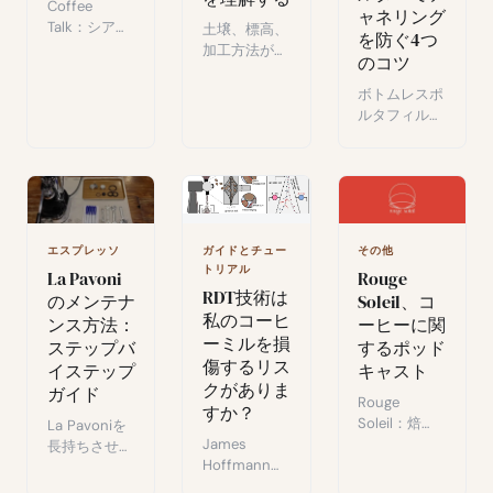
Coffee
ャネリング
Talk：シアト
土壌、標高、
を防ぐ4つ
ルのバリスタ
加工方法がコ
のコツ
を演じるビジ
ーヒーの風味
ュアルノベ
をいかに形作
ボトムレスポ
ル。お客の悩
るか：スペシ
ルタフィルタ
みを聞きなが
ャルティコー
ーでのチャネ
ら温かい飲み
ヒー栽培を理
リング防止
物を提供する
解するガイ
法：均一なエ
lo-fi雰囲気の
ド。
スプレッソ抽
ゲーム。
出のための4
つのコツ。
ガイドとチュー
エスプレッソ
その他
トリアル
La Pavoni
Rouge
RDT技術は
のメンテナ
Soleil、コ
私のコーヒ
ンス方法：
ーヒーに関
ーミルを損
ステップバ
するポッド
傷するリス
イステップ
キャスト
クがありま
ガイド
Rouge
すか？
Soleil：焙
La Pavoniを
James
煎、アロマ、
長持ちさせる
Hoffmannが
テロワール、
定期メンテナ
注目するRDT
そして一杯の
ンス：スケー