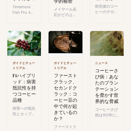
学的秘密
焙煎後のコー
Timemore
メイヤール反
ヒーのデガッ
Fish Pro Xレ
応がどのよう
シングがなぜ
ビュー：
にグリーンコ
重要なのかを
±0.5°Cの
ーヒーを香り
解説します：
tempX精度、
豊かな豆に変
CO2の役割、
より速い加熱
え、最終的な
理想的な休息
性能、そして
カップの味を
期間、そして
Fellow Stagg
形作るのかを
最適な抽出の
グースネック
解説します。
ためのアドバ
ケトルとの直
イス。
接対決テス
ガイドとチュー
ガイドとチュー
ニュース
ト。
トリアル
トリアル
コーヒーさ
F1ハイブリ
ファースト
び病：あな
ッド：病害
クラック、
たのプラン
抵抗性を持
セカンドク
テーション
つコーヒー
ラック：コ
を脅かす世
品種
ーヒー豆の
界的な脅威
中で何が起
病害への抵抗
コーヒーさび
きているの
性とカップク
病は150年に
か？
オリティを両
わたってコー
立させ、スペ
ヒーの木を壊
ファーストク
シャルティコ