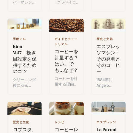
スターし、レ
バーマシン使
=クラペイロ
バーマシンの
用時の水消費
ン式でボイラ
仕組みを理解
量を減らす、
ー圧力を水温
しながら毎回
シンプルで効
に変換してエ
の抽出を最適
果的な方法。
スプレッソ抽
化する。
出を最適化す
る方法と変換
手動ミル
ガイドとチュー
歴史と文化
表。
トリアル
Kinu
エスプレッ
コーヒーを
M47：挽き
ソマシン：
計量する？
目設定を保
その発明と
はい、で
持するため
そのコーヒ
も...なぜ？
のコツ
ー
コーヒーを計
クリーニング
1884年に
量する理由：
後にKinu
Angelo
正確で安定し
M47の挽き設
Moriondoが
た抽出が味わ
定を保持する
発明し、Luigi
いをどう変え
コツ：あらゆ
Bezzaraが完
るか。
るハンドグラ
成させたエス
インダーに応
プレッソマシ
用できるシン
ンの魅力的な
歴史と文化
レシピ
エスプレッソ
プルな技術。
歴史。
ロブスタ、
コーヒーレ
La Pavoni