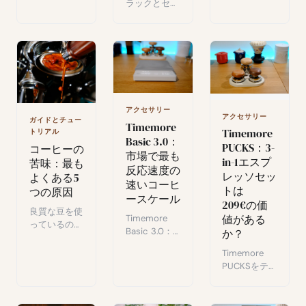
滅させてきま
ラックとセカ
ーヒーの未来
した。起源、
ンドクラッ
を支えるF1ハ
拡散、経済的
ク：焙煎にお
イブリッド
損失、そして
ける2つの重
（カティモー
生産を守るた
要な瞬間を解
ル、サルチモ
めの具体的な
説します。コ
ール、セント
対策を解説し
ーヒーの味わ
ロアメリカー
ます。
いを決定づけ
ノ）を発見し
るこれらのプ
アクセサリー
ましょう。
アクセサリー
ロセスを、わ
ガイドとチュー
Timemore
Timemore
かりやすく丁
トリアル
Basic 3.0：
寧に説明しま
PUCKS：3-
コーヒーの
市場で最も
す。
in-1エスプ
苦味：最も
反応速度の
レッソセッ
よくある5
速いコーヒ
トは
つの原因
ースケール
209€の価
良質な豆を使
値がある
Timemore
っているのに
Basic 3.0：
か？
コーヒーが苦
超高速オート
すぎる？よく
Timemore
タレ、pour-
ある5つの原
PUCKSをテ
overと
因と、バラン
スト：キャリ
espressoモ
スの取れた一
ブレーション
ード、リアル
杯を取り戻す
済みタンパ