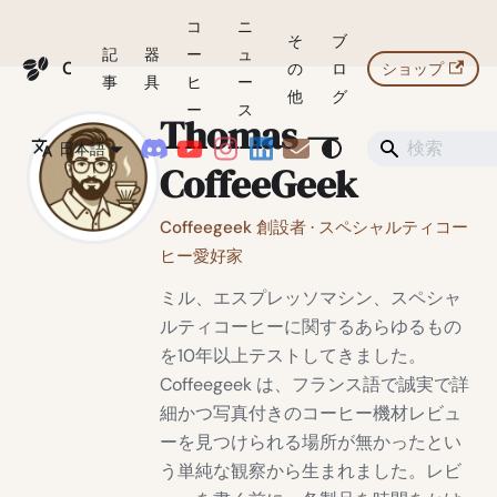
コ
ニ
そ
ブ
記
器
ー
ュ
Coffeegeek
の
ロ
ショップ
事
具
ヒ
ー
他
グ
ー
ス
Thomas —
日本語
CoffeeGeek
Coffeegeek 創設者 · スペシャルティコー
ヒー愛好家
ミル、エスプレッソマシン、スペシャ
ルティコーヒーに関するあらゆるもの
を10年以上テストしてきました。
Coffeegeek は、フランス語で誠実で詳
細かつ写真付きのコーヒー機材レビュ
ーを見つけられる場所が無かったとい
う単純な観察から生まれました。レビ