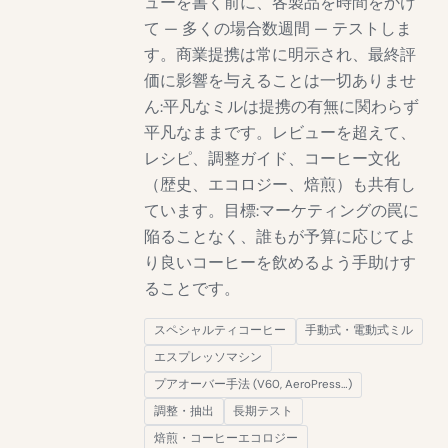
ューを書く前に、各製品を時間をかけ
て — 多くの場合数週間 — テストしま
す。商業提携は常に明示され、最終評
価に影響を与えることは一切ありませ
ん:平凡なミルは提携の有無に関わらず
平凡なままです。レビューを超えて、
レシピ、調整ガイド、コーヒー文化
（歴史、エコロジー、焙煎）も共有し
ています。目標:マーケティングの罠に
陥ることなく、誰もが予算に応じてよ
り良いコーヒーを飲めるよう手助けす
ることです。
スペシャルティコーヒー
手動式・電動式ミル
エスプレッソマシン
プアオーバー手法 (V60, AeroPress…)
調整・抽出
長期テスト
焙煎・コーヒーエコロジー