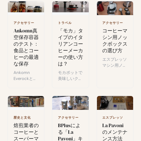
的なデジタル
なコーヒーを
メニュー、ほ
楽しみながら
ぼゼロの保
環境負荷を減
留。実使用で
らす方法。
アクセサリー
トラベル
アクセサリー
テストした業
Ankomn真
「モカ」タ
コーヒーマ
務用電動グラ
空保存容器
イプのイタ
シン用ノッ
インダー。
のテスト：
リアンコー
クボックス
食品とコー
ヒーメーカ
の選び方
ヒーの最適
ーの使い方
エスプレッソ
な保存
は？
マシン用ノッ
クボックスの
Ankomn
モカポットで
選び方：予算
Everockと
美味しいクリ
別モデル、
Turn-N-Seal
ーミーなコー
DIY案、自分
バキュームコ
ヒーを作る方
のセットアッ
ンテナのテス
法：誰でもエ
プに合った選
ト：コーヒー
スプレッソを
択ガイド。
と食品保存の
楽しめるツー
効果、手入
ルの使い方。
歴史と文化
アクセサリー
エスプレッソ
れ、コスパ評
焙煎業者の
BPlusによ
La Pavoni
価。
コーヒーと
る「La
のメンテナ
スーパーマ
Pavoni」キ
ンス方法