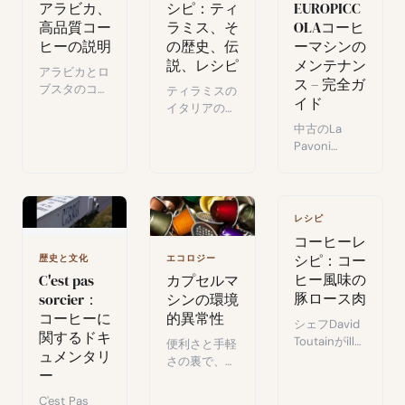
アラビカ、
シピ：ティ
EUROPICC
高品質コー
ラミス、そ
OLAコーヒ
ヒーの説明
の歴史、伝
ーマシンの
説、レシピ
メンテナン
アラビカとロ
ス – 完全ガ
ブスタのコー
ティラミスの
イド
ヒー品種：そ
イタリアの伝
れぞれ独特の
説、歴史、定
中古のLa
風味プロファ
番＆創作レシ
Pavoni
イルと特徴を
ピ：コーヒー
Europiccola
持つ、コーヒ
好きなら誰も
のメンテナン
ー愛好家のた
が楽しめるデ
ス：完全なス
めの解説。
ザート。
ケール除去で
レシピ
水流が遅い問
コーヒーレ
題を解決した
シピ：コー
歴史と文化
エコロジー
体験談。
ヒー風味の
C'est pas
カプセルマ
豚ロース肉
sorcier：
シンの環境
コーヒーに
的異常性
シェフDavid
関するドキ
Toutainがilly
便利さと手軽
ュメンタリ
とのコラボで
さの裏で、カ
ー
生み出した、
プセルマシン
コーヒーと農
が生態系と経
C'est Pas