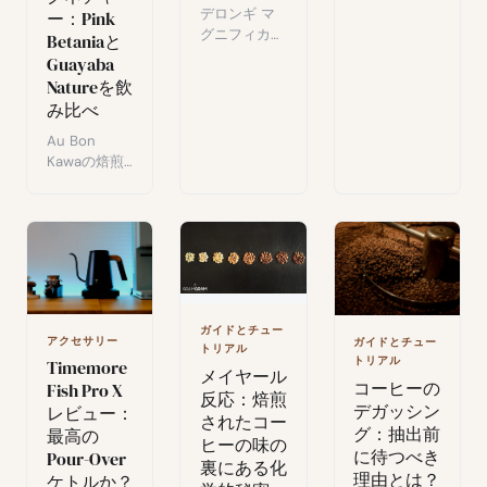
ュー：金属フ
デロンギ マ
ー：Pink
ィルターと圧
グニフィカ
Betaniaと
力バルブを備
デュオのレビ
Guayaba
えたコンパク
ュー：デザイ
Natureを飲
トで一体型の
ン、ミルクシ
み比べ
トラベルコー
ステム、エス
ヒーメーカ
プレッソレシ
Au Bon
ー。外出先で
ピ、そして数
Kawaの焙煎
のコーヒーに
週間のテスト
士ベンジャミ
5点満点中5
後の率直な評
ンの人物像
点をつけた逸
価。
と、彼のシグ
品。
ネチャーレン
ジ「Pink
Betania」と
「Guayaba
Nature」の実
ガイドとチュー
アクセサリー
ガイドとチュー
飲レビュー。
トリアル
トリアル
Timemore
メイヤール
コーヒーの
Fish Pro X
反応：焙煎
デガッシン
レビュー：
されたコー
グ：抽出前
最高の
ヒーの味の
に待つべき
Pour-Over
裏にある化
理由とは？
ケトルか？