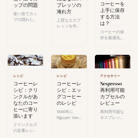
コーヒーを
ップの問題
プレッソの
上手に保存
淹れ方
使い捨てカッ
する方法
プの隠れた環
上質なエスプ
は？
境負荷と、見
レッソを作る
た目に反して
秘訣：挽き
コーヒーの保
リサイクルが
方、タンピン
存を最適化し
困難な理由。
グ、抽出に関
てアロマを守
するシンプル
る：容器、
で効果的なア
光、温度、湿
ドバイス。
度についての
完全ガイド。
レシピ
レシピ
アクセサリー
コーヒーレ
コーヒーレ
Nespresso
シピ：クリ
シピ：エッ
再利用可能
ンクルがあ
グコーヒー
カプセルの
なたのコー
のレシピ
レビュー
ヒーに寄り
1946年に
再利用可能な
添います
Nguyen Van
ネスプレッソ
Giangが生み
カプセルのテ
クリンクルズ
出したベトナ
スト：プラス
の定番レシ
ムのエッグコ
チックvsメタ
ピ：1950年