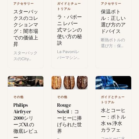
トな電動トラ
ガイドとチュー
アクセサリー
アクセサリー
ベルエスプレ
トリアル
保温ボト
スターバッ
ッソメーカ
ラ・パボー
ル：正しい
クスのコレ
ー。
ニ レバー
選び方のア
クションマ
式マシンの
ドバイス
グ：闇市場
使い方の秘
での価値上
断熱ボトルの
訣
昇
選び方：保
La Pavoniレ
温・保冷性
スターバック
バーマシンで
能、デザイ
スのCity
エスプレッソ
ン、市場の人
Collectionマ
をマスターす
気モデル比較
グカップが希
る：加熱、圧
ガイド。
少コレクター
力、テクニッ
ズアイテムに
ク、設定の解
なった経緯：
説。
闇市場、人気
その他
その他
ガイドとチュー
デザイン、価
トリアル
Rouge
Philips
値を生む要
水とコーヒ
Soleil：コ
Airfryer
因。
ー：ボトル
ーヒーに捧
2000シリ
水 vs 浄水
げられた世
ーズXLの
カラフェ
界
徹底レビュ
ー
コーヒーに水