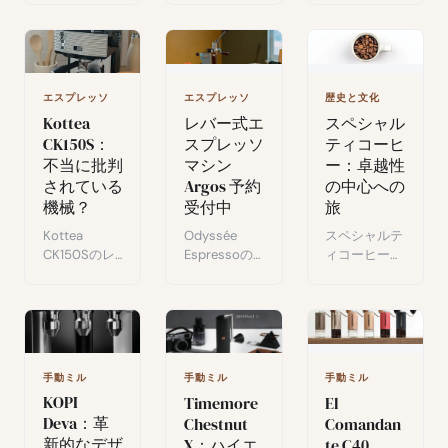
テクニック：
背景にある物
ル除去、パッ
挽き時に水を
語を探るコー
キン交換、ク
加えることで
ヒーポッドキ
リーニングの
コーヒー抽出
ャスト。
手順。
を変える方
エスプレッソ
エスプレッソ
歴史と文化
法。
Kottea
レバー式エ
スペシャル
CK150S：
スプレッソ
ティコーヒ
不当に批判
マシン
ー：卓越性
されている
Argos 予約
の中心への
機械？
受付中
旅
Kottea
Odyssée
スペシャルテ
CK150Sのレ
Espressoの
ィコーヒーガ
ビュー：コー
Argos：パフ
イド：その卓
ヒー愛好家に
ォーマンス、
越性の理由、
向けたコスパ
コンパクト
ロースターが
の良い手頃な
さ、デザイン
テロワールを
エスプレッソ
を求めるコー
引き出す方
マシン。
ヒー愛好家向
法、エチオピ
手動ミル
手動ミル
手動ミル
けの革新的な
アからコロン
KOPI
Timemore
El
レバーマシ
ビアまで。
Deva：革
Chestnut
Comandan
ン。
新的なデザ
X：ハイエ
te C40