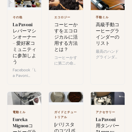
イド。
で焦がすと、
ルク、きび砂
抵抗しがたい
糖、氷で作る
キャラメルの
夏の一杯。
エコロジー
その他
手動ミル
香り。
コーヒーか
La Pavoni
高級手動コ
すをエコロ
レバーマシ
ーヒーグラ
ジカルに活
ンオーナー
インダーの
用する方法
– 愛好家コ
リスト
とは？
ミュニティ
最高のハンド
に参加しよ
グラインダー
コーヒーかす
う
選：
に第二の命
Kingrinder、
を：庭、堆
Facebook「L
1Zpresso、
肥、美容な
a Pavoni
Kinu、
ど、シンプル
Lever
Timemoreな
で効果的なエ
Machine
ど。エスプレ
コな活用術。
Owners」グ
ッソ用とフィ
ループへよう
ルター用の選
こそ：レバー
び方アドバイ
マシン愛好家
電動ミル
ガイドとチュー
アクセサリー
ス。
向けのアドバ
トリアル
Eureka
La Pavoni
イス、修復、
[バリスタ
Mignonコ
用タンパー
限定情報。
のコツ] ポ
ーヒーグラ
51 mm vs