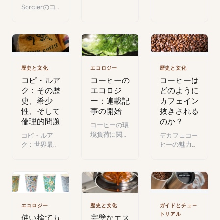
場豚ロース肉
済にもたらす
Sorcierのコ
の大胆なレシ
深刻な問題と
ーヒー回：起
ピ。
は。
源、栽培、製
法をわかりや
すく楽しく解
説するドキュ
メンタリー。
歴史と文化
エコロジー
歴史と文化
コピ・ルア
コーヒーの
コーヒーは
ク：その歴
エコロジ
どのように
史、希少
ー：連載記
カフェイン
性、そして
事の開始
抜きされる
倫理的問題
のか？
コーヒーの環
境負荷に関す
コピ・ルア
デカフェコー
る連載：カプ
ク：世界最希
ヒーの魅力的
セル、紙コッ
少コーヒーの
な世界へ：起
プ、コーヒー
物語 — ジャ
源から現代的
かす、エコな
コウネコの消
な手法、健康
実践。
化、インドネ
や環境への影
シアの起源、
響まで。
チョコレート
エコロジー
歴史と文化
ガイドとチュー
の香り、倫理
トリアル
使い捨てカ
完璧なエス
的な論争。