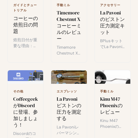
ン選択、入手
ょう。
手動ミル
アクセサリー
ガイドとチュー
方法。
トリアル
Timemore
La Pavoni
コーヒーの
Chestnut X
のピストン
焙煎日の問
コーヒーミ
圧力測定キ
題
ルのレビュ
ット
ー
焙煎日付が重
BPlusキット
要な理由：コ
でLa Pavoni
Timemore
ーヒーの鮮度
の抽出圧を測
Chestnut X
がアロマと味
定する：部
のテスト：
にどう影響す
品、取り付け
CNCアルミ、
るか、賢い消
方法、良いエ
42mmバー、
費者の選び
スプレッソに
デュアル調整
方。
圧力が重要な
システム。
理由。
Apollo、
手動ミル
その他
エスプレッソ
C40、
Kinu M47
Coffeegeek
La Pavoni
1Zpressoと比
Phoenixの
がDiscord
ピストンの
較したハイエ
レビュー
に登場、参
圧力を測定
ンド手動グラ
加しましょ
する
インダー。
Kinu M47
う！
Phoenixのレ
La Pavoniレ
ビュー：卓越
バーマシン専
Discordのコ