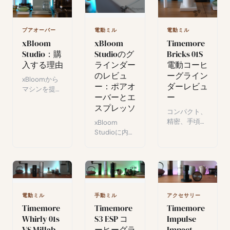
ワン自動コー
ヒーマシンで
す。80段階
プアオーバー
電動ミル
電動ミル
の挽き目調整
xBloom
xBloom
Timemore
と3つの抽出
モードを備
Studio：購
Studioのグ
Bricks 01S
え、バリスタ
入する理由
ラインダー
電動コーヒ
級のスペシャ
のレビュ
ーグライン
xBloomから
ルティコーヒ
ー：ポアオ
ダーレビュ
マシンを提供
ーを約束しま
ーバーとエ
ー
していただき
す。
スプレッソ
ました。しか
コンパクト、
し正直なとこ
精密、手頃な
xBloom
ろ、もし提供
価格：
Studioに内蔵
されていなか
Timemore
されたグライ
ったとして
Bricks 01Sは
ンダーの完全
も、最終的に
スペシャルテ
なレビュー。
は自分で購入
ィコーヒー用
48mmコニカ
していたと思
の最初の電動
ルバー、80
います。その
グラインダー
段階の設定、
理由を説明し
電動ミル
手動ミル
アクセサリー
として最適
可変速度を備
ます。
Timemore
Timemore
Timemore
か？エスプレ
えたこのグラ
Whirly 01s
S3 ESP コ
Impulse
ッソとプアオ
インダーは、
VS Millab
ーヒーグラ
Impact
ーバーの完全
ポアオーバー