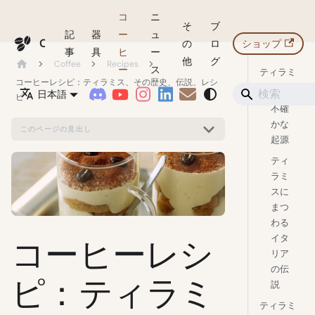
コ
ニ
そ
ブ
記
器
ー
ュ
Coffeegeek
の
ロ
ショップ
事
具
ヒ
ー
他
グ
Coffee
Recipes
ー
ス
ティラミ
コーヒーレシピ：ティラミス、その歴史、伝説、レシ
スの歴史
日本語
ピ
不確
かな
このページの見出し
起源
ティ
ラミ
スに
まつ
わる
コーヒーレシ
イタ
リア
の伝
ピ：ティラミ
説
ティラミ