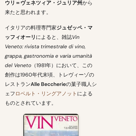
ウリ＝ヴェネツィア・ジュリア州
から
来たと思われます。
イタリアの料理専門家
ジュゼッペ・マ
ッフィオーリ
によると、雑誌
Vin
Veneto: rivista trimestrale di vino,
grappa, gastronomia e varia umanità
del Veneto
（1981年）において、この
創作は1960年代末頃、トレヴィーゾの
レストラン
Alle Beccherie
の菓子職人シ
ェフ
ロベルト・リングアノット
による
ものとされています。