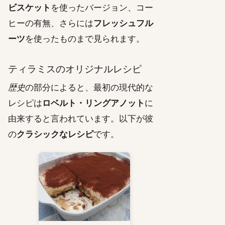
ビスケット
を使ったバージョン、コー
ヒーの有無、さらには
フレッシュフル
ーツ
を使ったものまで見られます。
ティラミスのオリジナルレシピ
歴史
の部分によると、最初の現代的な
レシピは
ロベルト・リングアノット
に
由来すると言われています。以下が彼
の
クラシックなレシピ
です。