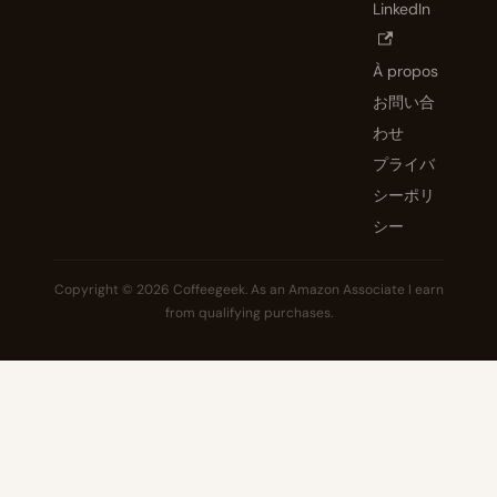
LinkedIn
À propos
お問い合
わせ
プライバ
シーポリ
シー
Copyright © 2026 Coffeegeek. As an Amazon Associate I earn
from qualifying purchases.