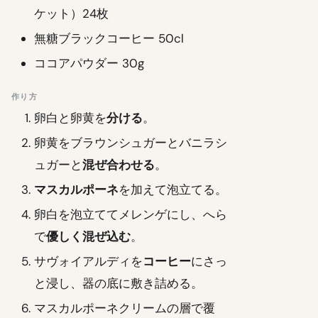
ケット）24枚
無糖ブラックコーヒー 50cl
ココアパウダー 30g
作り方
卵白と卵黄を
分ける
。
卵黄をブラウンシュガーとバニラシ
ュガーと
混ぜ合わせる
。
マスカルポーネ
を加えて泡立てる。
卵白を泡立ててメレンゲにし、へら
で
優しく混ぜ込む
。
サヴォイアルディを
コーヒー
にさっ
と浸し、器の底に敷き詰める。
マスカルポーネクリームの層で覆