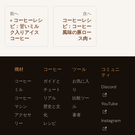
前へ
次へ
コーヒーレシ
コーヒーレシ
ピ：甘いミル
ピ：コーヒー
ク入りアイス
風味の豚ロー
コーヒー
ス肉
機材
コーヒー
ツール
コミュニ
ティ
コーヒー
ガイドと
お気に入
Discord
ミル
チュート
り
コーヒー
リアル
比較ツー
YouTube
マシン
歴史と文
ル
アクセサ
化
著者
Instagram
リー
レシピ