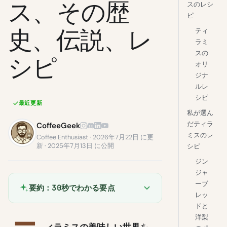
ス、その歴
スのレシ
ピ
史、伝説、レ
ティ
ラミ
スの
シピ
オリ
ジナ
ルレ
シピ
最近更新
私が選ん
だティラ
CoffeeGeek
ミスのレ
Coffee Enthusiast · 2026年7月22日 に更
新 · 2025年7月13日 に公開
シピ
ジン
ジャ
ーブ
要約：30秒でわかる要点
レッ
ドと
洋梨
ィラミスの美味しい世界
を、