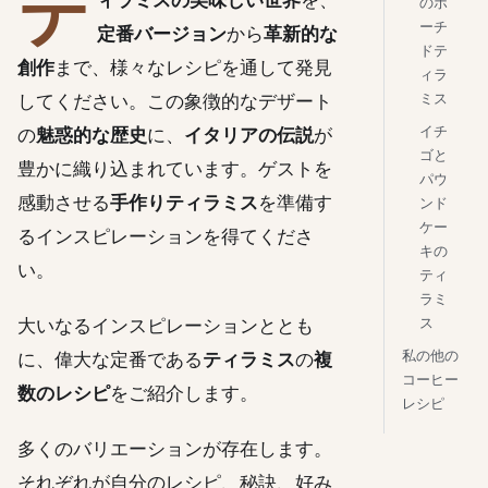
テ
のポ
ーチ
定番バージョン
から
革新的な
ドテ
創作
まで、様々なレシピを通して発見
ィラ
してください。この象徴的なデザート
ミス
イチ
の
魅惑的な歴史
に、
イタリアの伝説
が
ゴと
豊かに織り込まれています。ゲストを
パウ
感動させる
手作りティラミス
を準備す
ンド
ケー
るインスピレーションを得てくださ
キの
い。
ティ
ラミ
大いなるインスピレーションととも
ス
私の他の
に、偉大な定番である
ティラミス
の
複
コーヒー
数のレシピ
をご紹介します。
レシピ
多くのバリエーションが存在します。
それぞれが自分のレシピ、秘訣、好み