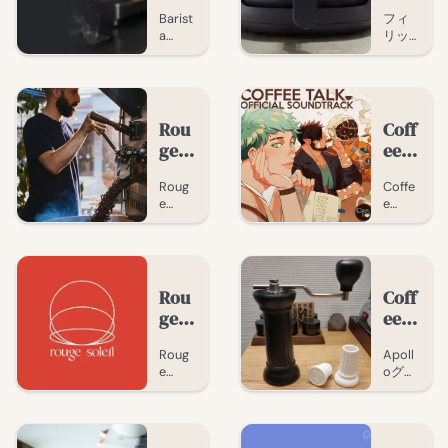
Tool
Airf
Barist
フィ
s：
ryer
a
リッ
バリ
200
Tools
プス
スタ
0シ
無料
エア
志望
リー
バリ
フラ
スタ
イヤ
者の
ズ
アプ
ー
ため
Rou
XL
Coff
リ：
2000
のア
ge
の徹
ee
タイ
シリ
プリ
Sole
底レ
Talk
マ
ーズ
Roug
Coffe
ー、
のテ
il：
ビュ
、バ
e
e
レシ
ス
コー
ー
リス
Soleil
Talk：
オ計
ト：
ヒー
タの
：ポ
シア
算
油な
に捧
冒険
ッド
トル
機、
しフ
キャ
のバ
写真
げら
ラ
スト
リス
によ
イ、
れた
Rou
Coff
と焙
タを
る挽
脂肪
世界
ge
eeg
煎が
演じ
き具
最大
Sole
eek
融合
るビ
合分
90%
Roug
Apoll
した
ジュ
il、
ショ
析で
削
e
oグラ
コー
アル
最適
減、
コー
ップ
Soleil
イン
ヒー
ノベ
な抽
家族
ヒー
のオ
：焙
ダー
の世
ル。
出を
向け
に関
ープ
煎、
から
界、
お客
サポ
大型
アロ
イン
コー
する
の悩
ン
ー
XLサ