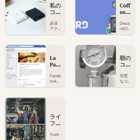
マ、
スピ
ヒー
みを
ト。
イ
ポッ
私の
Coff
テロ
レー
文化
聞き
ズ。
ドキ
コー
eeg
ワー
ショ
への
なが
ャス
ヒー
eek
ル、
ンを
完全
ら温
必須
Disco
そし
得た
ト
器具
が
な没
かい
アク
rdの
て一
WDT
入体
飲み
とカ
Disc
セサ
コー
杯の
ツー
験。
物を
フェ
ord
リー
ヒー
背景
ル制
提供
スペ
に登
を揃
愛好
にあ
作の
する
え
家コ
る物
ース
舞台
場、
lo-fi
て、
ミュ
語を
裏：
雰囲
La
参加
朝の
コー
ニテ
探る
3Dプ
気の
Pav
しま
コー
ヒー
ィに
コー
リン
ゲー
oni
しょ
ヒー
コー
参加
ヒー
ト、
ム。
Faceb
完璧
ナー
しよ
レバ
う！
にま
ポッ
デザ
ook「
なコ
をプ
う。
ドキ
イン
ーマ
つわ
La
ーヒ
ロの
この
ャス
選
シン
る私
Pavon
ーの
バリ
素晴
ト。
択、
オー
の小
i
ため
スタ
らし
入手
Lever
の朝
に相
ナー
い飲
さな
方
Machi
のル
応し
み物
法。
– 愛
儀式
ne
ーテ
い空
につ
ライ
好家
Owne
ィン
間に
いて
フス
コミ
rs」
動
変え
自由
タイ
グル
画：
ュニ
まし
に語
ープ
計量
Truth
ょ
り合
ル：
ティ
へよ
から
：