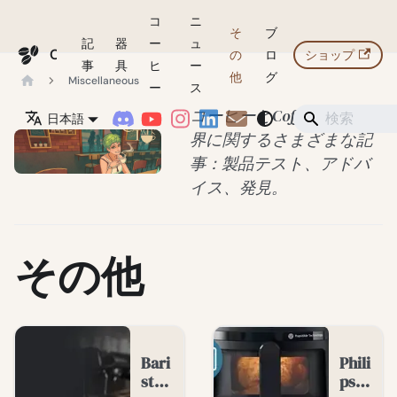
コ
ニ
そ
ブ
記
器
ー
ュ
Coffeegeek
の
ロ
ショップ
事
具
ヒ
ー
他
グ
Miscellaneous
ー
ス
コーヒーとCoffeegeekの世
日本語
界に関するさまざまな記
事：製品テスト、アドバ
イス、発見。
その他
Bari
Phili
sta
ps