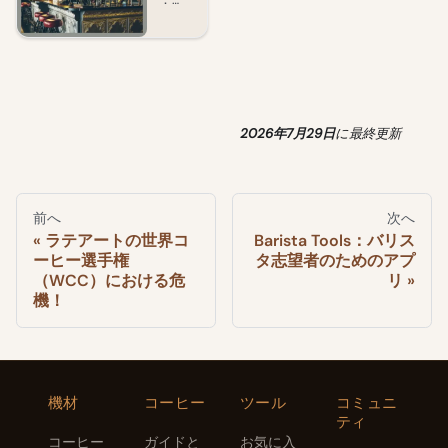
う。
える
Trut
に参
うこ
抽出
Halda
場所
h、
加し
そ：
ま
ne
で
ケー
よう
レバ
で、
Marti
す。
ーマ
ステ
nが手
プタ
シン
ップ
がけ
ウン
愛好
ごと
たケ
の象
家向
に解
ープ
徴的
2026年7月29日
に
最終更新
けの
説。
タウ
アド
ンの
なス
バイ
象徴
チー
ス、
的ス
ムパ
修
チー
ン
前へ
次へ
復、
ムパ
限定
ク・
ンク
ラテアートの世界コ
Barista Tools：バリス
情
カフ
ーヒー選手権
タ志望者のためのアプ
コー
報。
ェ。
（WCC）における危
リ
ヒー
大胆
機！
ショ
な建
ップ
築と
際立
つス
ペシ
ャル
機材
コーヒー
ツール
コミュニ
ティ
ティ
コー
ヒ
コーヒー
ガイドと
お気に入