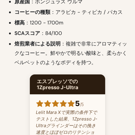
原産国
：ホンジュラス ウルマ
コーヒーの種類
：アラビカ - ティピカ / パカス
標高
：1200 - 1700m
SCAスコア
：84/100
焙煎業者による説明
：複雑で非常にアロマティッ
クなコーヒー。鮮やかで明るい酸味と、柔らかく
ベルベットのようなボディを持つ。
エスプレッソでの
1Zpresso J-Ultra
5
/
5
Lelit Mara Xで実際の条件下で
テストした結果、1Zpresso J-
Ultraグラインダーはその挽き
速度とほぼゼロのリテンショ