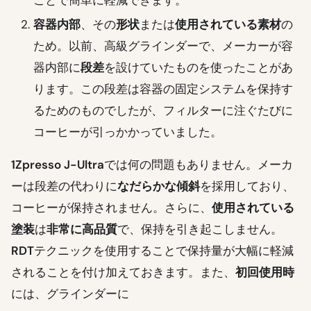
容器内部
、その
形状
または
使用されている素材
の
ため。以前、高級グラインダーで、メーカーが容
器内部に
段差
を設けていたものを使ったことがあ
ります。この段差は容器の固定システムを保持す
るためのものでしたが、フィルターに注ぐたびに
コーヒーが引っかかっていました。
1Zpresso J-Ultra
では何の問題もありません。メーカ
ーは段差の代わりに
なだらかな傾斜
を採用しており、
コーヒーが保持されません。さらに、
使用されている
塗装
は
非常に高品質
で、保持を引き起こしません。
RDT
テクニックを使用することで保持量が大幅に軽減
されることを付け加えておきます。また、
初回使用時
には、グラインダーに