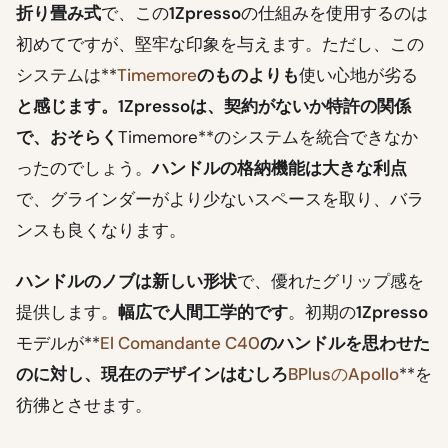
折り畳み式
で、この
1Zpresso
の仕組みを使用するのは
初めてですが、堅牢な印象を与えます。ただし、この
システムは**
Timemore
のものよりも
使い心地が劣る
と感じます。
1Zpresso
は、契約がないか特許の関係
で、おそらく
Timemore**のシステムを統合できなか
ったのでしょう。
ハンドルの格納機能は大きな利点
で、グラインダーがより少ないスペースを取り、バラ
ンスも良くなります。
ハンドルのノブは新しい形状
で、優れたグリップ感を
提供します。
幅広で人間工学的です
。初期の
1Zpresso
モデルが**
El Comandante C40
のハンドルを思わせた
のに対し、現在のデザインはむしろ
BPlusのApollo
**を
彷彿とさせます。