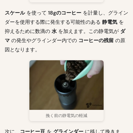
スケール
を使って
18gのコーヒー
を計量し、グライン
ダーを使用する際に発生する可能性のある
静電気
を
抑えるために数滴の
水
を加えます。この静電気が
ダ
マ
の発生やグラインダー内での
コーヒーの残留
の原
因となります。
挽く前の静電気の軽減
次に、
コーヒー豆
を
グラインダー
に移して挽きま