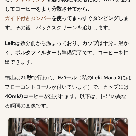
してコーヒーをよく分散させてから、
ガイド付きタンパー
を使って
まっすぐタンピング
しま
す。その後、パックスクリーンを追加します。
Lelit
は数分前から温まっており、
カップ
は十分に温か
く、
ポルタフィルター
も準備完了です。コーヒーを抽
出できます。
抽出は
25秒
で行われ、
9バール
（私の
Lelit Mara X
には
フローコントロールが付いています）で、カップには
40mlのコーヒー
が注がれます。以下は、抽出の異な
る瞬間の画像です。