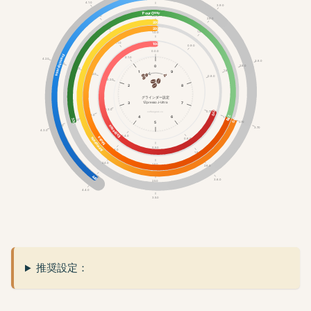
4.1.0
3.9.0
Pour Over
2.0.0
3.1.0
2.9.0
200
200
2.1.0
1.9.0
1.0.0
1.1.0
100
0.9.0
0.0.0
French Press
0.1.0
4.2.0
3.8.0
3.2.0
0
2.8.0
2.2.0
1.8.0
1
9
1.2.0
0.8.0
0.2.0
2
8
グラインダー設定
3
7
1Zpresso J-Ultra
0.3.0
170
0.7.0
coffeegeek.co
1.3.0
270
270
4
6
1.7.0
270
330
2.3.0
5
2.7.0
3.3.0
Espresso
3.7.0
4.3.0
0.4.0
Moka
Aeropress
0.6.0
0.5.0
1.4.0
1.6.0
2.4.0
1.5.0
2.6.0
440
3.4.0
3.6.0
2.5.0
4.4.0
3.5.0
推奨設定：