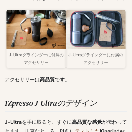
J-Ultraグラインダーに付属の
J-Ultraグラインダーに付属の
アクセサリー
アクセサリー
アクセサリーは
高品質
です。
1Zpresso J-Ultraのデザイン
J-Ultra
を手に取ると、すぐに
高品質な感覚
が伝わって
きます。正直なところ、以前に
テストした
Kingrinder