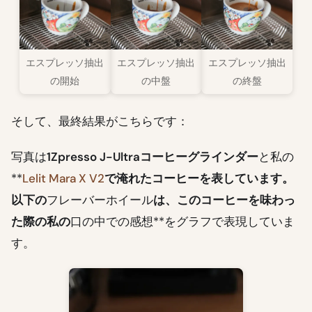
エスプレッソ抽出
エスプレッソ抽出
エスプレッソ抽出
の開始
の中盤
の終盤
そして、最終結果がこちらです：
写真は
1Zpresso J-Ultraコーヒーグラインダー
と私の
**
Lelit Mara X V2
で淹れたコーヒーを表しています。
以下の
フレーバーホイール
は、このコーヒーを味わっ
た際の私の
口の中での感想**をグラフで表現していま
す。