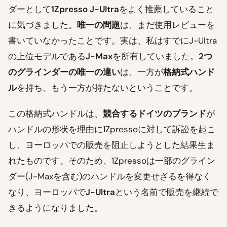
ダーとして
1Zpresso J-Ultra
をよく推薦していること
に気づきました。
唯一の問題
は、まだ使用レビューを
書いていなかったことです。実は、私はすでにJ-Ultra
の上位モデルである
J-Max
を所有していました。
2つ
のグラインダーの唯一の違い
は、一方が
格納式ハンド
ル
を持ち、もう一方が持たないということです。
この格納式ハンドルは、
競合するドイツのブランド
が
ハンドルの形状を理由に1Zpressoに対して訴訟を起こ
し、ヨーロッパでの販売を阻止しようとした結果生ま
れたものです。そのため、1Zpressoは一部のグライン
ダー(J-Maxを含む)のハンドルを変更せざるを得なく
なり、ヨーロッパで
J-Ultra
という名前で販売を継続で
きるようになりました。