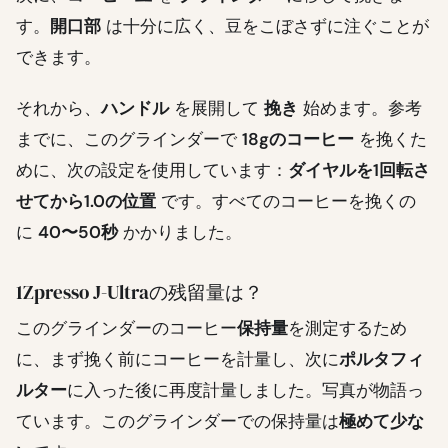
す。
開口部
は十分に広く、豆をこぼさずに注ぐことが
できます。
それから、
ハンドル
を展開して
挽き
始めます。参考
までに、このグラインダーで
18gのコーヒー
を挽くた
めに、次の設定を使用しています：
ダイヤルを1回転さ
せてから1.0の位置
です。すべてのコーヒーを挽くの
に
40〜50秒
かかりました。
1Zpresso J-Ultraの残留量は？
このグラインダーのコーヒー
保持量
を測定するため
に、まず挽く前にコーヒーを計量し、次に
ポルタフィ
ルター
に入った後に再度計量しました。写真が物語っ
ています。このグラインダーでの保持量は
極めて少な