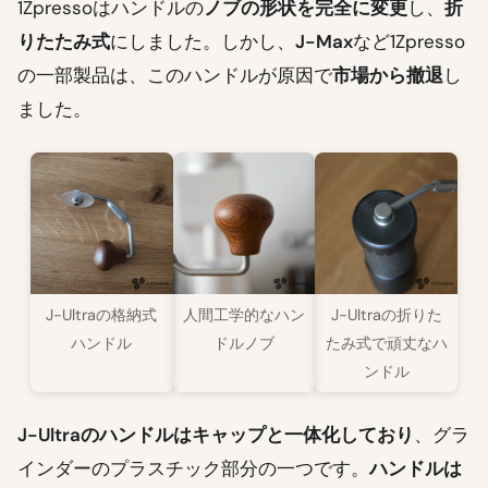
1Zpressoはハンドルの
ノブの形状を完全に変更
し、
折
りたたみ式
にしました。しかし、
J-Max
など1Zpresso
の一部製品は、このハンドルが原因で
市場から撤退
し
ました。
J-Ultraの格納式
人間工学的なハン
J-Ultraの折りた
ハンドル
ドルノブ
たみ式で頑丈なハ
ンドル
J-Ultraのハンドルはキャップと一体化しており
、グラ
インダーのプラスチック部分の一つです。
ハンドルは