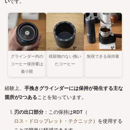
い
です。
グラインダー内の
残留物のない挽い
無視できる保持量
コーヒー保持量は
たコーヒー
最小限
経験上、
手挽きグラインダーには保持が発生する主な
箇所が2つある
ことを知っています。
刃の出口部分
：この保持は
RDT
（
ロス・ドロップレット・テクニック
）を使用する
ことで簡単に軽減できます。