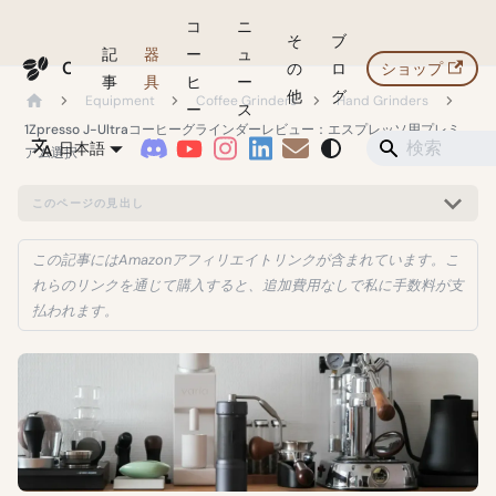
コ
ニ
そ
ブ
記
器
ー
ュ
Coffeegeek
の
ロ
ショップ
事
具
ヒ
ー
他
グ
Equipment
Coffee Grinders
Hand Grinders
ー
ス
1Zpresso J-Ultraコーヒーグラインダーレビュー：エスプレッソ用プレミ
日本語
アム選択
このページの見出し
この記事にはAmazonアフィリエイトリンクが含まれています。こ
れらのリンクを通じて購入すると、追加費用なしで私に手数料が支
払われます。