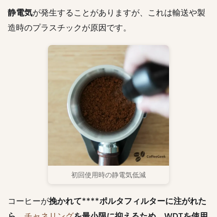
静電気
が発生することがありますが、これは輸送や製
造時のプラスチックが原因です。
初回使用時の静電気低減
コーヒーが
挽かれて****ポルタフィルターに注がれた
ら
、
チャネリング
を最小限に抑えるため、
WDT
を使用