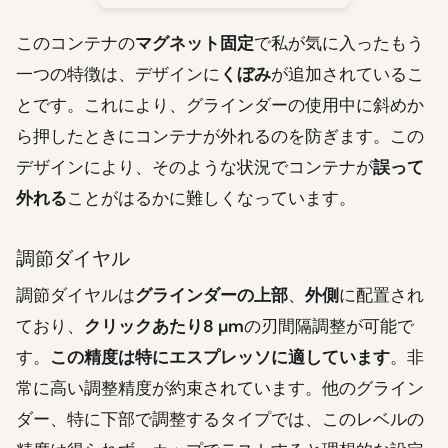
このコンテナの
マグネット固定
で私が気に入ったもう
一つの特徴は、デザインに
くぼみ
が追加されているこ
とです。これにより、グラインダーの使用中に斜めか
ら押したときにコンテナが外れるのを防ぎます。この
デザインにより、そのような状況でコンテナが
誤って
外れる
ことがはるかに難しくなっています。
調節ダイヤル
調節ダイヤルは
グラインダーの上部
、
外側
に配置され
ており、
クリックあたり8 µm
の刃間隔調整が可能で
す。
この精度は特にエスプレッソに適しています
。非
常に高い調整精度が約束されています。他のグライン
ダー、特に下部で調整するタイプでは、このレベルの