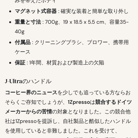
みを帯えたボディ
マグネット式容器
: 確実な装着と簡単な取り外し
重量と寸法
: 700g、19 x 18.5 x 5.5 cm、容量35-
40g
付属品
: クリーニングブラシ、ブロワー、携帯用
ケース
保証
: 1年間、材質および製造上の欠陥
J-Ultraのハンドル
コーヒー界のニュース
を少しでも追っている方ならお
そらくご存知でしょうが、
1Zpresso
は
競合するドイツ
メーカーからの苦情
の対象となりました。この競合他
社は1Zpressoを提訴し、自社製品と酷似したハンドル
を使用していると非難しました。これを受けて、