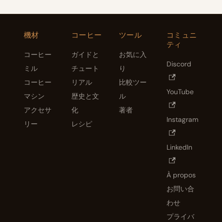
機材
コーヒー
ツール
コミュニ
ティ
コーヒー
ガイドと
お気に入
Discord
ミル
チュート
り
コーヒー
リアル
比較ツー
YouTube
マシン
歴史と文
ル
アクセサ
化
著者
Instagram
リー
レシピ
LinkedIn
À propos
お問い合
わせ
プライバ