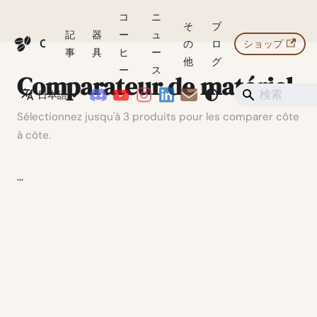
コ
ニ
そ
ブ
記
器
ー
ュ
Coffeegeek
の
ロ
ショップ
事
具
ヒ
ー
他
グ
ー
ス
Comparateur de matériel
日本語
Sélectionnez jusqu'à 3 produits pour les comparer côte
à côte.
…