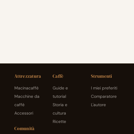
Attrezzatura
Caffè
Strumenti
Macinacaffè
Guide e
I miei preferiti
Macchine da
tutorial
Comparatore
caffè
Storia e
L'autore
Accessori
cultura
Ricette
Comunità