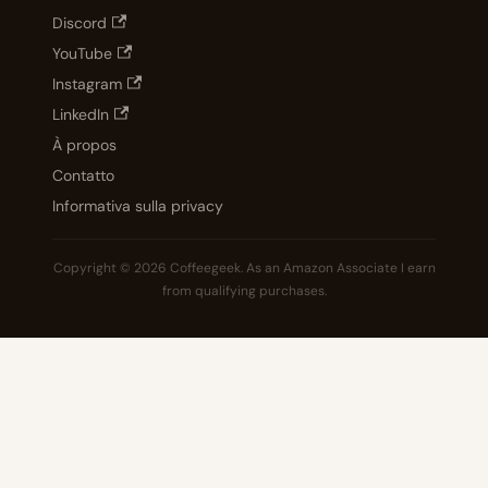
Discord
YouTube
Instagram
LinkedIn
À propos
Contatto
Informativa sulla privacy
Copyright © 2026 Coffeegeek. As an Amazon Associate I earn
from qualifying purchases.