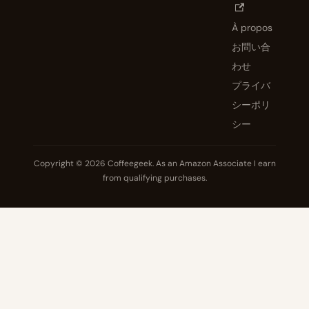
À propos
お問い合
わせ
プライバ
シーポリ
シー
Copyright © 2026 Coffeegeek. As an Amazon Associate I earn
from qualifying purchases.