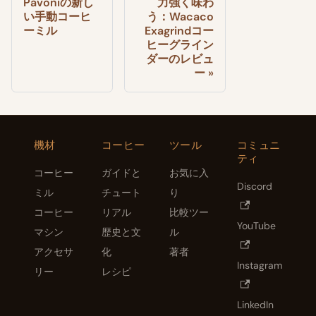
Pavoniの新し
力強く味わ
い手動コーヒ
う：Wacaco
ーミル
Exagrindコー
ヒーグライン
ダーのレビュ
ー
機材
コーヒー
ツール
コミュニ
ティ
コーヒー
ガイドと
お気に入
Discord
ミル
チュート
り
コーヒー
リアル
比較ツー
YouTube
マシン
歴史と文
ル
アクセサ
化
著者
Instagram
リー
レシピ
LinkedIn