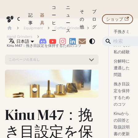
コ
ニ
そ
ブ
記
器
ー
ュ
Coffeegeek
の
ロ
ショップ
事
具
ヒ
ー
他
グ
Equipment
Coffee Grinders
ー
ス
手挽きミ
Hand Grinders
ルKinu
日本語
M47での
Kinu M47：挽き目設定を保持するためのコツ
私の経験
このページの見出し
分解時に
遭遇した
問題
挽き目設
定を保持
するため
のコツ
Kinu M47：挽
Kinuから
の回答と
き目設定を保
取扱説明
書の更新