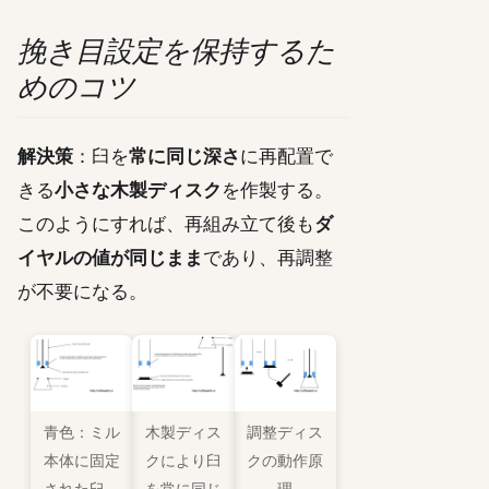
挽き目設定を保持するた
めのコツ
解決策
：臼を
常に同じ深さ
に再配置で
きる
小さな木製ディスク
を作製する。
このようにすれば、再組み立て後も
ダ
イヤルの値が同じまま
であり、再調整
が不要になる。
青色：ミル
木製ディス
調整ディス
本体に固定
クにより臼
クの動作原