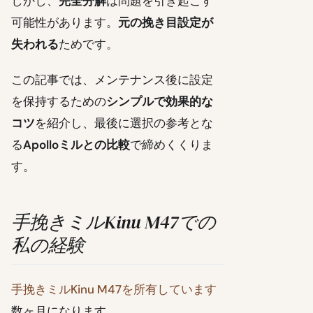
しかし、
完全分解
は問題を引き起こす
可能性があります。
元の挽き目設定が
失われる
ためです。
この記事では、メンテナンス後に設定
を保持するための
シンプルで効果的な
コツ
を紹介し、最後に選択の参考とな
る
Apolloミルとの比較
で締めくくりま
す。
手挽きミルKinu M47での
私の経験
手挽きミルKinu M47を所有しています
数ヶ月になります。