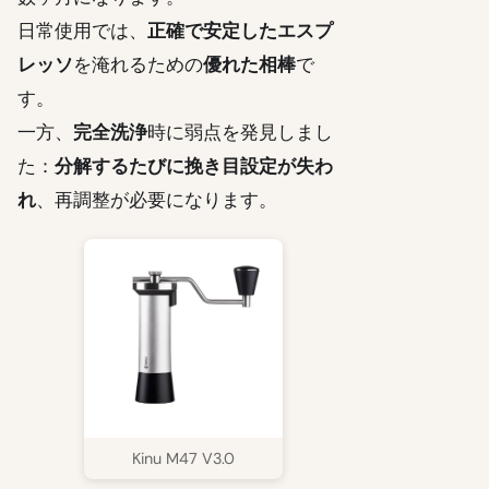
日常使用では、
正確で安定したエスプ
レッソ
を淹れるための
優れた相棒
で
す。
一方、
完全洗浄
時に弱点を発見しまし
た：
分解するたびに挽き目設定が失わ
れ
、再調整が必要になります。
Kinu M47 V3.0