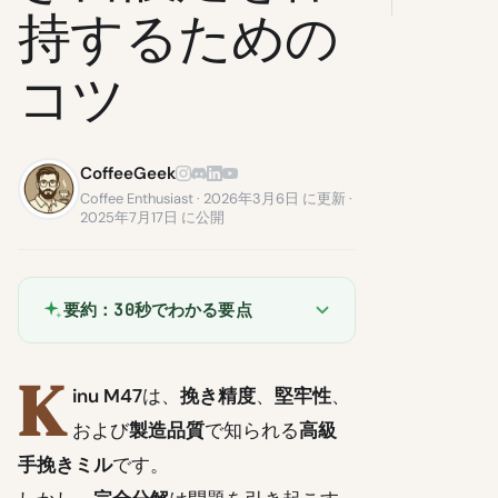
持するための
コツ
CoffeeGeek
Coffee Enthusiast · 2026年3月6日 に更新 ·
2025年7月17日 に公開
要約：30秒でわかる要点
K
inu M47
は、
挽き精度
、
堅牢性
、
および
製造品質
で知られる
高級
手挽きミル
です。