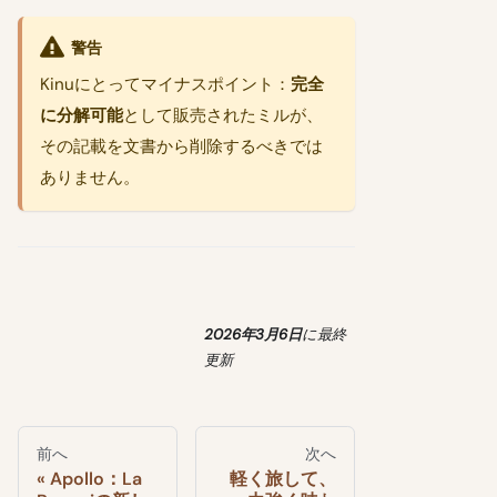
警告
Kinuにとってマイナスポイント：
完全
に分解可能
として販売されたミルが、
その記載を文書から削除するべきでは
ありません。
2026年3月6日
に
最終
更新
前へ
次へ
Apollo：La
軽く旅して、