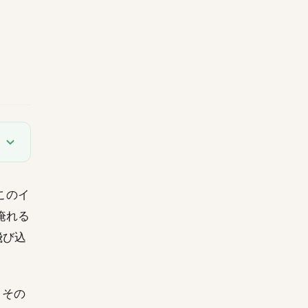
このイ
淹れる
飛び込
。その