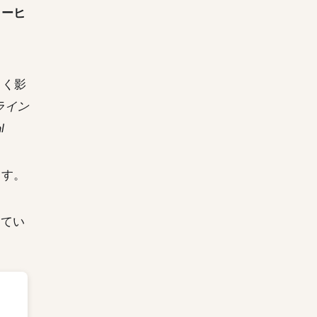
コーヒ
きく影
ライン
l
ます。
してい