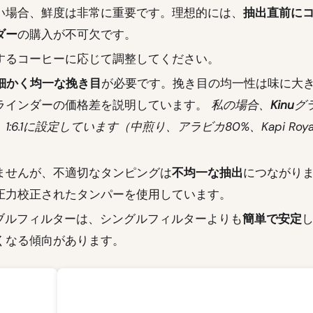
い場合、鮮度は非常に重要です。理想的には、
抽出直前に
ダー
の購入が不可欠です。
するコーヒーに応じて調整してください。
細かく均一な挽き目
が必要です。挽き目の均一性は味に大
ラインダーの価格差を説明しています。
私の場合、
Kinu
グ
:6.1に設定しています（中煎り、アラビカ80%、Kapi Roya
ませんが、不適切なタンピングは
不均一な抽出
につながり
圧力校正されたタンパーを使用しています。
ブルフィルターは、シングルフィルターよりも
簡単で安定
くなる傾向があります。