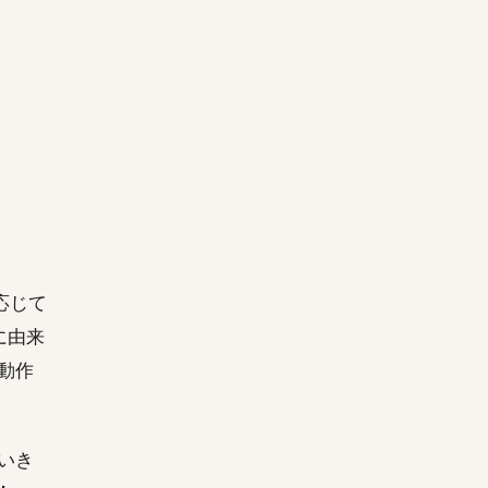
応じて
に由来
動作
いき