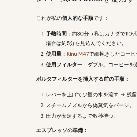
これが私の
個人的な手順
です：
予熱時間
：約30分（私はカナダで110
場合は約5分を見込んでください。
使用量
：
Kinu M47
で細挽きしたコーヒー1
使用フィルター
：ダブル。コーヒーを
ポルタフィルターを挿入する前の手順：
レバーを上げて少量の水を流す → 残
スチームノズルから偽蒸気をパージ。
圧力が安定するまで数秒待つ。
エスプレッソの準備：