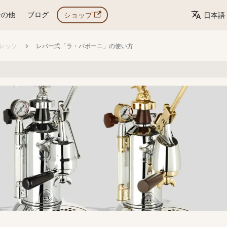
その他
ブログ
ショップ
日本語
レッソ
レバー式「ラ・パボーニ」の使い方