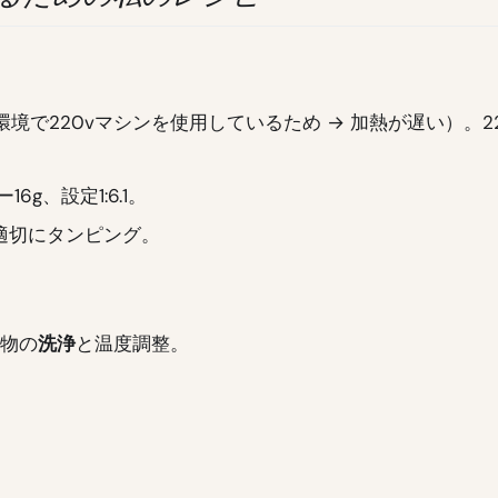
v環境で220vマシンを使用しているため → 加熱が遅い）。2
6g、設定1:6.1。
適切にタンピング。
留物の
洗浄
と温度調整。