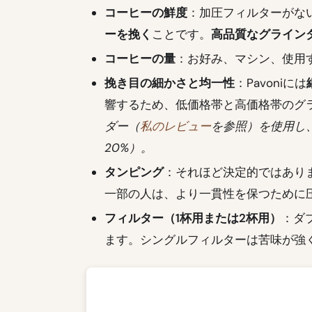
コーヒーの鮮度
：加圧フィルターがな
ーを挽く
ことです。
高品質なグライン
コーヒーの量
：お好み、マシン、使用
挽き目の細かさと均一性
：Pavoniには
響するため、低価格帯と高価格帯のグ
ダー（
私のレビュー
を参照）を使用し、1
20%）。
タンピング
：それほど決定的ではあり
一部の人は、より一貫性を保つために
フィルター（1杯用または2杯用）
：ダ
ます。シングルフィルターは苦味が強