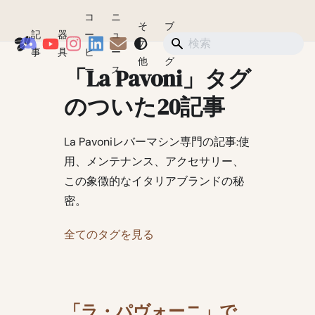
コ
ニ
そ
ブ
記
器
ー
ュ
Coffeegeek
の
ロ
ショップ
事
具
ヒ
ー
他
グ
「La Pavoni」タグ
ー
ス
のついた20記事
La Pavoniレバーマシン専門の記事:使
用、メンテナンス、アクセサリー、
この象徴的なイタリアブランドの秘
密。
全てのタグを見る
「ラ・パヴォーニ」で