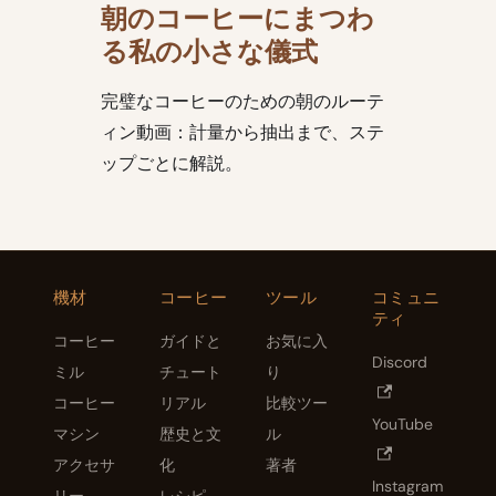
朝のコーヒーにまつわ
る私の小さな儀式
完璧なコーヒーのための朝のルーテ
ィン動画：計量から抽出まで、ステ
ップごとに解説。
機材
コーヒー
ツール
コミュニ
ティ
コーヒー
ガイドと
お気に入
Discord
ミル
チュート
り
コーヒー
リアル
比較ツー
YouTube
マシン
歴史と文
ル
アクセサ
化
著者
Instagram