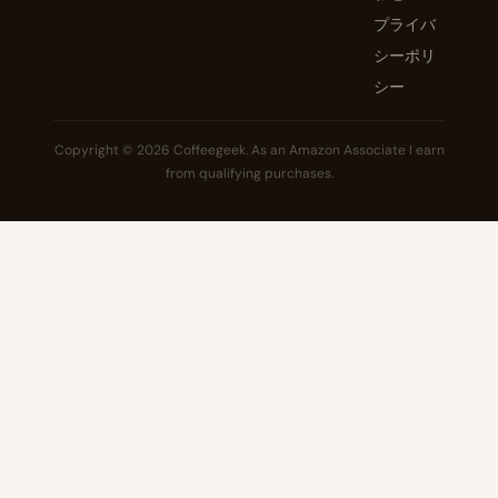
プライバ
シーポリ
シー
Copyright © 2026 Coffeegeek. As an Amazon Associate I earn
from qualifying purchases.