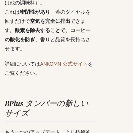
は他の調味料）。
これは
密閉性があり
、蓋のダイヤルを
回すだけで
空気を完全に排出
できま
す。
酸素を除去することで、コーヒー
の酸化を防ぎ
、香りと品質を長持ちさ
せます。
詳細については
ANKOMN 公式サイト
を
ご覧ください。
BPlus タンパーの新しい
サイズ
もう一つのアップデート、より技術的