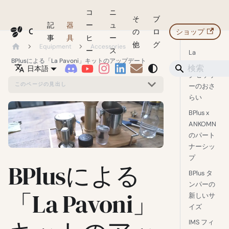
コ
ニ
そ
ブ
記
器
ー
ュ
Coffeegeek
の
ロ
ショップ
事
具
ヒ
ー
他
グ
Equipment
Accessories
ー
ス
La
BPlusによる「La Pavoni」キットのアップデート
Pavoni ア
日本語
クセサリ
このページの見出し
ーのおさ
らい
BPlus x
ANKOMN
のパート
ナーシッ
プ
BPlusによる
BPlus タ
ンパーの
「La Pavoni」
新しいサ
イズ
IMS フィ