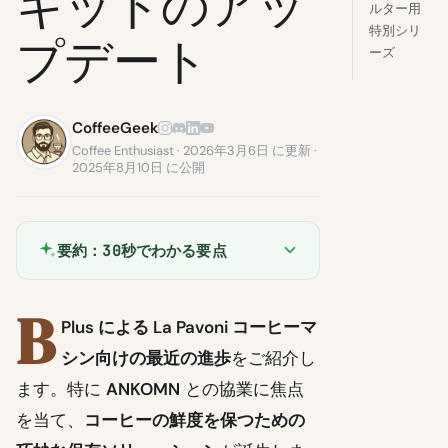
キットのアッ
ルター用
特別シリ
プデート
ーズ
CoffeeGeek
Coffee Enthusiast · 2026年3月6日 に更新 ·
2025年8月10日 に公開
要約：30秒でわかる要点
B
Plus による La Pavoni コーヒーマ
シン向けの最近の進歩
をご紹介し
ます。特に
ANKOMN
との協業に焦点
を当て、
コーヒーの鮮度を保つための