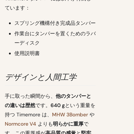
ています：
スプリング機構付き完成品タンパー
作業台にタンパーを置くためのラバ
ーディスク
使用説明書
デザインと人間工学
手に取った瞬間から、
他のタンパーと
の違いは歴然
です。
640 g
という重量を
持つ Timemore は、
MHW 3Bomber
や
Normcore V4
よりも
明らかに重厚
で
す。この重厚感が
高品質の感覚
と
堅牢