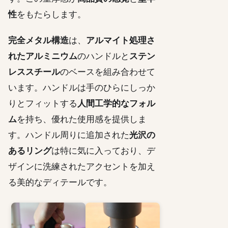
性
をもたらします。
完全メタル構造
は、
アルマイト処理さ
れたアルミニウム
のハンドルと
ステン
レススチール
のベースを組み合わせて
います。ハンドルは手のひらにしっか
りとフィットする
人間工学的なフォル
ム
を持ち、優れた使用感を提供しま
す。ハンドル周りに追加された
光沢の
あるリング
は特に気に入っており、デ
ザインに洗練されたアクセントを加え
る美的なディテールです。