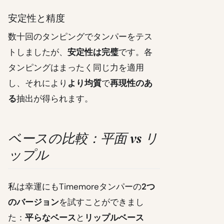
安定性と精度
数十回のタンピングでタンパーをテス
トしましたが、
安定性は完璧
です。各
タンピングはまったく同じ力を適用
し、それにより
より均質
で
再現性のあ
る
抽出が得られます。
ベースの比較：平面 vs リ
ップル
私は幸運にもTimemoreタンパーの
2つ
のバージョン
を試すことができまし
た：
平らなベース
と
リップルベース