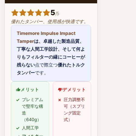
5
/
5
優れたタンパー、使用感が快適です。
Timemore Impulse Impact
Tamper
は、
卓越した製造品質
、
丁寧な人間工学設計
、そして何よ
りも
フィルターの縁にコーヒーが
残らない
点で際立つ
優れたトルク
タンパー
です。
メリット
デメリット
プレミアム
圧力調整不
で堅牢な構
可（スプリ
造
ング固定
（640g）
式）
人間工学