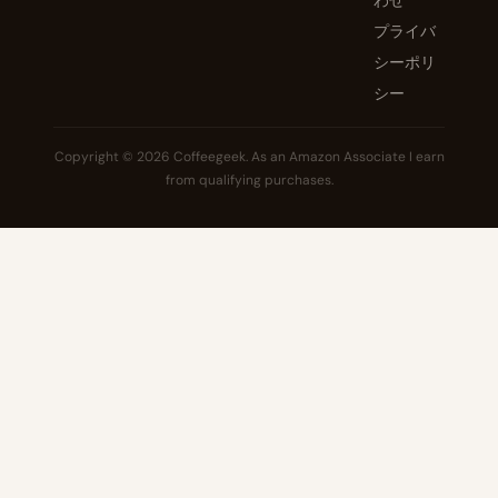
わせ
プライバ
シーポリ
シー
Copyright © 2026 Coffeegeek. As an Amazon Associate I earn
from qualifying purchases.