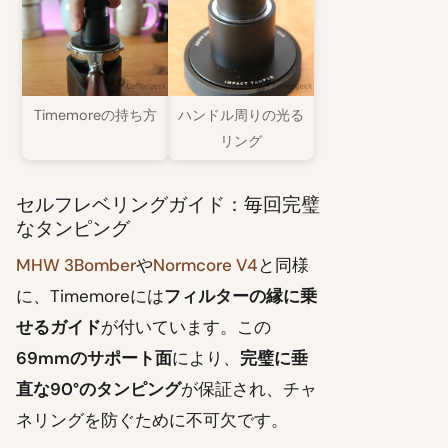
Timemoreの持ち方
ハンドル周りの光る
リング
セルフレベリングガイド：毎回完璧
なタンピング
MHW 3Bomber
や
Normcore V4
と同様
に、Timemoreには
フィルターの縁に乗
せるガイド
が付いています。この
69mmのサポート面
により、
完璧に垂
直な90°のタンピング
が保証され、チャ
ネリングを防ぐために不可欠です。