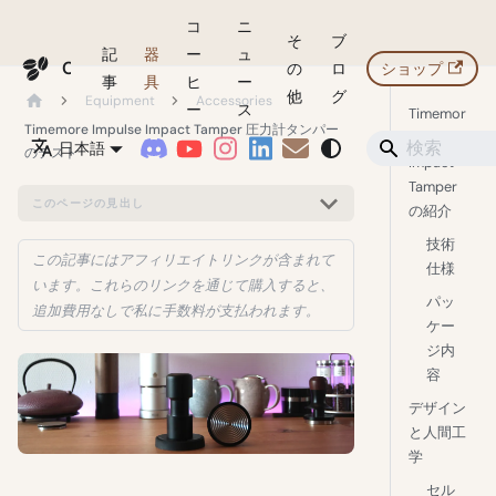
コ
ニ
そ
ブ
記
器
ー
ュ
Coffeegeek
の
ロ
ショップ
事
具
ヒ
ー
他
グ
Equipment
Accessories
ー
ス
Timemor
Timemore Impulse Impact Tamper 圧力計タンパー
e Impulse
日本語
のテスト
Impact
Tamper
このページの見出し
の紹介
技術
この記事にはアフィリエイトリンクが含まれて
仕様
います。これらのリンクを通じて購入すると、
パッ
追加費用なしで私に手数料が支払われます。
ケー
ジ内
容
デザイン
と人間工
学
セル