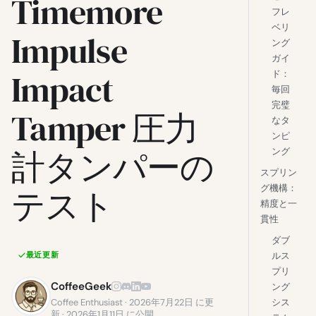
Timemore
フレ
ベリ
Impulse
ング
ガイ
Impact
ド：
毎回
完璧
Tamper 圧力
なタ
ンピ
計タンパーの
ング
スプリン
グ機構：
テスト
精度と一
貫性
ダブ
ルス
最近更新
プリ
CoffeeGeek
ング
Coffee Enthusiast · 2026年7月22日 に更
シス
新 · 2026年1月11日 に公開