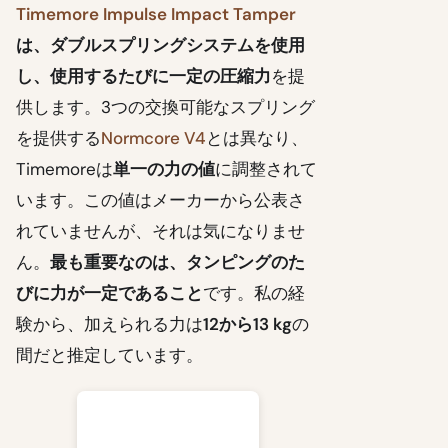
Timemore Impulse Impact Tamper
は、
ダブルスプリングシステム
を使用
し、使用するたびに
一定の圧縮力
を提
供します。3つの交換可能なスプリング
を提供する
Normcore V4
とは異なり、
Timemoreは
単一の力の値
に調整されて
います。この値はメーカーから公表さ
れていませんが、それは気になりませ
ん。
最も重要なのは、タンピングのた
びに力が一定であること
です。私の経
験から、加えられる力は
12から13 kg
の
間だと推定しています。