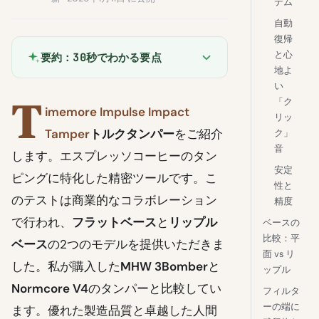
テム
自動
復帰
と心
要約：30秒でわかる要点
地よ
い
T
「ク
imemore Impulse Impact
リッ
Tamper
トルクタンパー
をご紹介
ク」
音
します。エスプレッソコーヒーのタン
安定
ピングに特化した精密ツールです。こ
性と
のテストは商業的なコラボレーション
精度
で行われ、
フラットベース
と
リップル
ベースの
比較：平
ベース
の2つのモデルを提供いただきま
面 vs リ
した。私が購入した
MHW 3Bomber
と
ップル
Normcore V4
のタンパーと比較してい
フィルタ
ーの端に
ます。優れた製造品質と卓越した人間