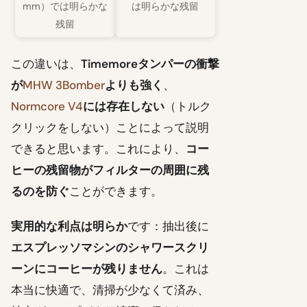
mm）では明らかな
は明らかな残留
残留
この違いは、
Timemoreタンパーの衝撃
が
MHW 3Bomber
よりも強く
、
Normcore V4
には存在しない
（トルク
クリックをしない）ことによって説明
できると思います。これにより、
コー
ヒーの残留物がフィルターの周囲に残
るのを防ぐ
ことができます。
実用的な利点は明らか
です：抽出後に
エスプレッソマシンのシャワースクリ
ーンにコーヒーが残りません
。これは
本当に快適で、清掃が少なくて済み、