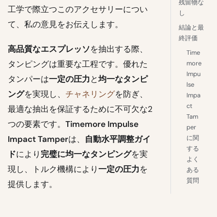
残留物な
工学で際立つこのアクセサリーについ
し
て、私の意見をお伝えします。
結論と最
終評価
高品質なエスプレッソ
を抽出する際、
Time
タンピングは重要な工程です。優れた
more
Impu
タンパーは
一定の圧力
と
均一なタンピ
lse
ング
を実現し、
チャネリング
を防ぎ、
Impa
ct
最適な抽出を保証するために不可欠な2
Tam
つの要素です。
Timemore Impulse
per
に関
Impact Tamper
は、
自動水平調整ガイ
する
ド
により
完璧に均一なタンピング
を実
よく
現し、トルク機構により
一定の圧力
を
ある
質問
提供します。