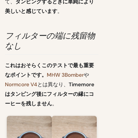
て、
タンピングするときに単純により
美しいと感じています
。
フィルターの端に残留物
なし
これはおそらくこのテストで最も重要
なポイントです。
MHW 3Bomber
や
Normcore V4
とは異なり、
Timemore
はタンピング後にフィルターの縁にコ
ーヒーを残しません
。