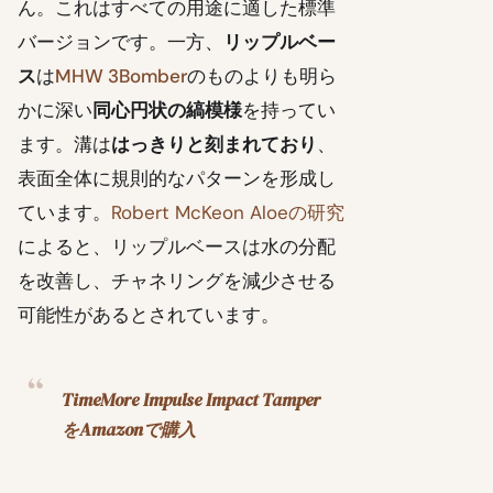
ん。これはすべての用途に適した標準
バージョンです。一方、
リップルベー
ス
は
MHW 3Bomber
のものよりも明ら
かに深い
同心円状の縞模様
を持ってい
ます。溝は
はっきりと刻まれており
、
表面全体に規則的なパターンを形成し
ています。
Robert McKeon Aloeの研究
によると、リップルベースは水の分配
を改善し、チャネリングを減少させる
可能性があるとされています。
TimeMore Impulse Impact Tamper
をAmazonで購入