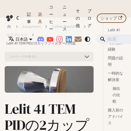
コ
ニ
そ
ブ
記
器
ー
ュ
Coffeegeek
の
ロ
ショップ
事
具
ヒ
ー
他
グ
Equipment
Coffee Machines
ー
ス
Lelit 41
エスプレッソ
TEM PID
日本語
での私の
Lelit 41 TEM PIDの2カップフィルターの問題
経験
このページの見出し
問題の説
明
一時的な
解決策
抽出
の比
較
Lelit 41 TEM
購入前の
アドバイ
PIDの2カップ
ス