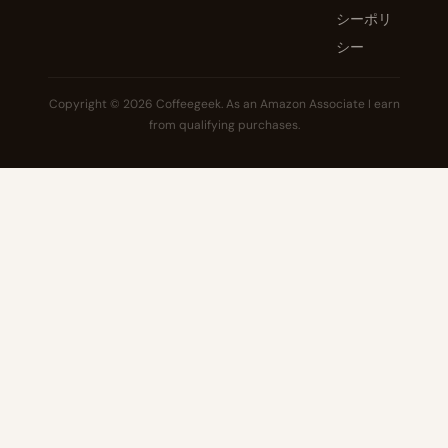
シーポリ
シー
Copyright © 2026 Coffeegeek. As an Amazon Associate I earn
from qualifying purchases.