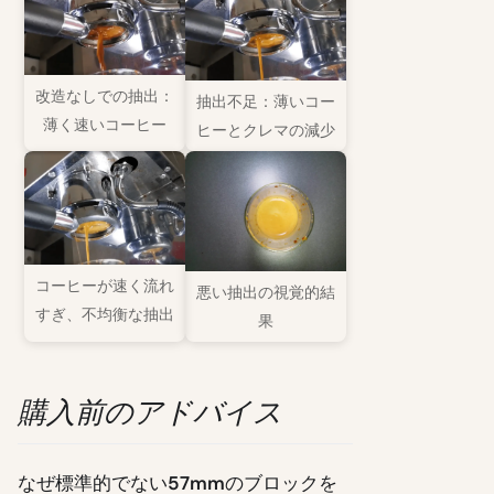
改造なしでの抽出：
抽出不足：薄いコー
薄く速いコーヒー
ヒーとクレマの減少
コーヒーが速く流れ
悪い抽出の視覚的結
すぎ、不均衡な抽出
果
購入前のアドバイス
なぜ標準的でない
57mm
のブロックを