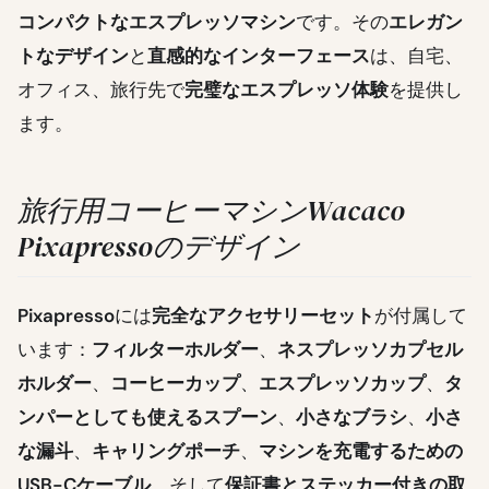
コンパクトなエスプレッソマシン
です。その
エレガン
トなデザイン
と
直感的なインターフェース
は、自宅、
オフィス、旅行先で
完璧なエスプレッソ体験
を提供し
ます。
旅行用コーヒーマシンWacaco
Pixapressoのデザイン
Pixapresso
には
完全なアクセサリーセット
が付属して
います：
フィルターホルダー
、
ネスプレッソカプセル
ホルダー
、
コーヒーカップ
、
エスプレッソカップ
、
タ
ンパーとしても使えるスプーン
、
小さなブラシ
、
小さ
な漏斗
、
キャリングポーチ
、
マシンを充電するための
USB-Cケーブル
、そして
保証書とステッカー付きの取