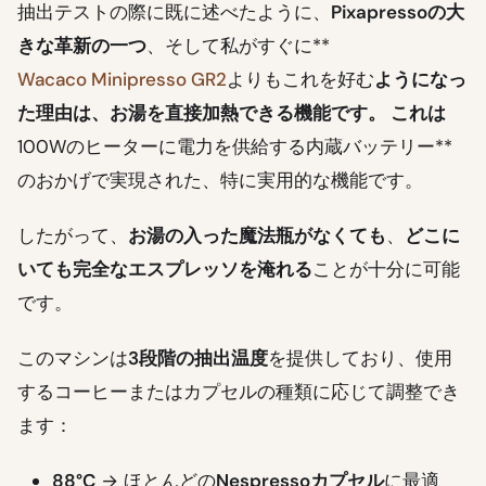
抽出テストの際に既に述べたように、
Pixapressoの大
きな革新の一つ
、そして私がすぐに**
Wacaco Minipresso GR2
よりもこれを好む
ようになっ
た理由は、
お湯を直接加熱できる機能
です。 これは
100Wのヒーターに電力を供給する内蔵バッテリー**
のおかげで実現された、特に実用的な機能です。
したがって、
お湯の入った魔法瓶がなくても
、
どこに
いても完全なエスプレッソを淹れる
ことが十分に可能
です。
このマシンは
3段階の抽出温度
を提供しており、使用
するコーヒーまたはカプセルの種類に応じて調整でき
ます：
88°C
→ ほとんどの
Nespressoカプセル
に最適