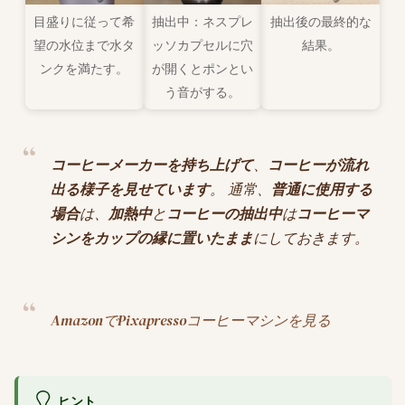
目盛りに従って希
抽出中：ネスプレ
抽出後の最終的な
望の水位まで水タ
ッソカプセルに穴
結果。
ンクを満たす。
が開くとポンとい
う音がする。
コーヒーメーカーを持ち上げて
、
コーヒーが流れ
出る様子を見せています
。 通常、
普通に使用する
場合
は、
加熱中
と
コーヒーの抽出中
は
コーヒーマ
シンをカップの縁に置いたまま
にしておきます。
AmazonでPixapressoコーヒーマシンを見る
ヒント