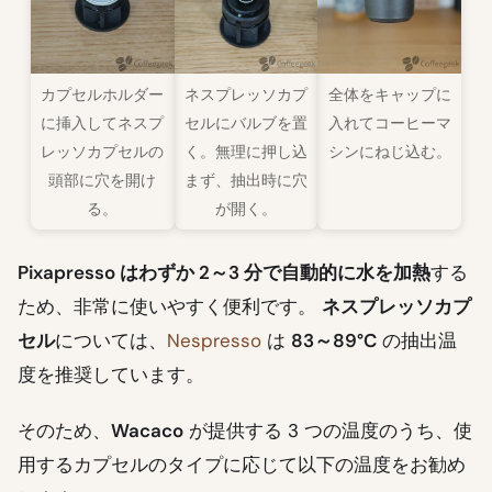
カプセルホルダー
ネスプレッソカプ
全体をキャップに
に挿入してネスプ
セルにバルブを置
入れてコーヒーマ
レッソカプセルの
く。無理に押し込
シンにねじ込む。
頭部に穴を開け
まず、抽出時に穴
る。
が開く。
Pixapresso はわずか 2～3 分で自動的に水を加熱
する
ため、非常に使いやすく便利です。
ネスプレッソカプ
セル
については、
Nespresso
は
83～89°C
の抽出温
度を推奨しています。
そのため、
Wacaco
が提供する 3 つの温度のうち、使
用するカプセルのタイプに応じて以下の温度をお勧め