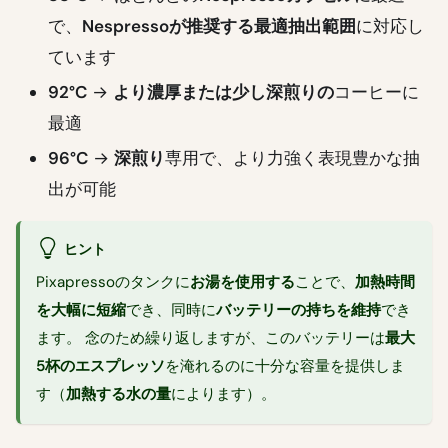
で、
Nespressoが推奨する最適抽出範囲
に対応し
ています
92°C
→
より濃厚または少し深煎りの
コーヒーに
最適
96°C
→
深煎り
専用で、より力強く表現豊かな抽
出が可能
ヒント
Pixapressoのタンクに
お湯を使用する
ことで、
加熱時間
を大幅に短縮
でき、同時に
バッテリーの持ちを維持
でき
ます。 念のため繰り返しますが、このバッテリーは
最大
5杯のエスプレッソ
を淹れるのに十分な容量を提供しま
す（
加熱する水の量
によります）。