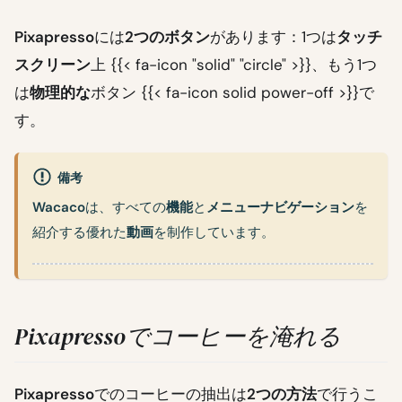
Pixapresso
には
2つのボタン
があります：1つは
タッチ
スクリーン
上 {{< fa-icon "solid" "circle" >}}、もう1つ
は
物理的な
ボタン {{< fa-icon solid power-off >}}で
す。
備考
Wacaco
は、すべての
機能
と
メニューナビゲーション
を
紹介する優れた
動画
を制作しています。
Pixapressoでコーヒーを淹れる
Pixapresso
でのコーヒーの抽出は
2つの方法
で行うこ