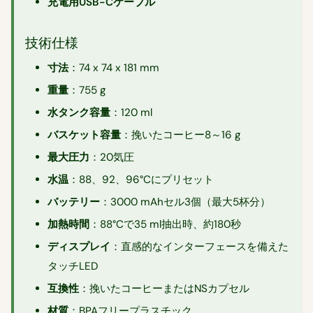
充電用USB-Cケーブル
技術仕様
寸法
：74 x 74 x 181 mm
重量
：755 g
水タンク容量
：120 ml
バスケット容量
：挽いたコーヒー8～16 g
最大圧力
：20気圧
水温
：88、92、96°Cにプリセット
バッテリー
：3000 mAhセル3個（最大5杯分）
加熱時間
：88°Cで35 ml抽出時、約180秒
ディスプレイ
：直感的なインターフェースを備えた
タッチLED
互換性
：挽いたコーヒーまたはNSカプセル
材質
：BPAフリープラスチック