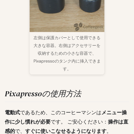
左側は保護カバーとして使用できる
大きな容器。右側はアクセサリーを
収納するための小さな容器で、
Pixapressoのタンク内に挿入できま
す。
Pixapressoの使用方法
電動式
であるため、このコーヒーマシンは
メニュー操
作に少し慣れが必要
です。 ご安心ください：
操作は直
感的
で、
すぐに使いこなせるようになります
。