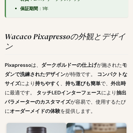
保証期間
：1年
Wacaco Pixapressoの外観とデザイ
ン
Pixapresso
は、
ダークボルドーの仕上げ
が施された
モ
ダンで洗練されたデザイン
が特徴です。
コンパクトな
サイズ
により
持ちやすく
、
持ち運びも簡単
で、
外出時
に最適です。
タッチLEDインターフェース
により
抽出
パラメーターのカスタマイズ
が容易で、使用するたび
に
オーダーメイドの体験
を提供します。