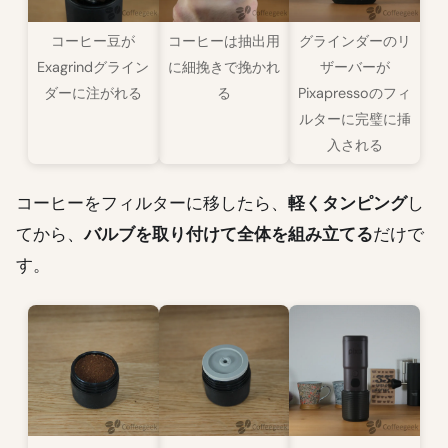
コーヒー豆が
コーヒーは抽出用
グラインダーのリ
Exagrindグライン
に細挽きで挽かれ
ザーバーが
ダーに注がれる
る
Pixapressoのフィ
ルターに完璧に挿
入される
コーヒーをフィルターに移したら、
軽くタンピング
し
てから、
バルブを取り付けて全体を組み立てる
だけで
す。