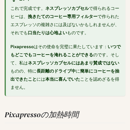
これで完成です。
ネスプレッソカプセル
で得られるコー
ヒーは、
挽きたてのコーヒー専用フィルター
で作られた
エスプレッソの複雑さには及ばないかもしれませんが、
それでも
口当たりは心地よい
ものです。
Pixapresso
はその使命を完璧に果たしています：
いつで
もどこでもコーヒーを淹れることができる
のです。そし
て、私は
ネスプレッソカプセルにはあまり賛成ではない
ものの、特に
長距離のドライブ中
に
簡単にコーヒーを抽
出できたこと
には
本当に喜んでいた
ことを認めざるを得
ません。
Pixapressoの加熱時間