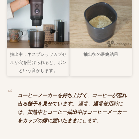
抽出中：ネスプレッソカプセ
抽出後の最終結果
ルが穴を開けられると、ポン
という音がします。
コーヒーメーカーを持ち上げて
、
コーヒーが流れ
出る様子を見せています
。 通常、
通常使用時
に
は、
加熱中
と
コーヒー抽出中
は
コーヒーメーカー
をカップの縁に置いたまま
にします。