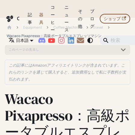
コ
ニ
そ
ブ
記
器
ー
ュ
Coffeegeek
の
ロ
ショップ
事
具
ヒ
ー
他
グ
Equipment
Coffee Machines
Travel
ー
ス
Wacaco Pixapresso：高級ポータブルエスプレッソマシン
日本語
このページの見出し
この記事にはAmazonアフィリエイトリンクが含まれています。こ
れらのリンクを通じて購入すると、追加費用なしで私に手数料が支
払われます。
Wacaco
Pixapresso：高級ポ
ータブルエスプレ