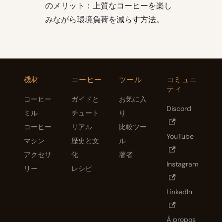
のメリット：上質なコーヒーを楽し
みながら環境負荷を減らす方法。
機材
コーヒー
ツール
コミュニ
ティ
コーヒー
ガイドと
お気に入
Discord
ミル
チュート
り
コーヒー
リアル
比較ツー
YouTube
マシン
歴史と文
ル
アクセサ
化
著者
Instagram
リー
レシピ
LinkedIn
À propos