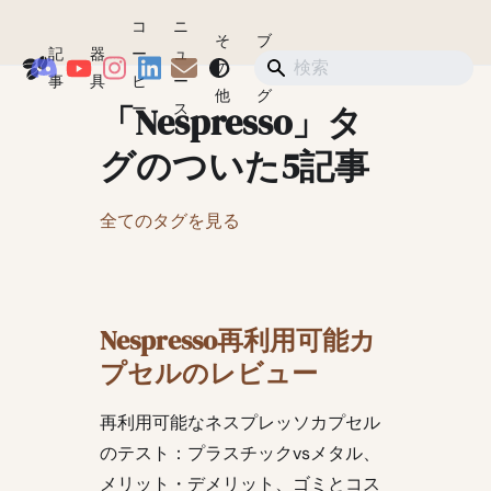
コ
ニ
そ
ブ
記
器
ー
ュ
Coffeegeek
の
ロ
ショップ
事
具
ヒ
ー
他
グ
「Nespresso」タ
ー
ス
グのついた5記事
全てのタグを見る
Nespresso再利用可能カ
プセルのレビュー
再利用可能なネスプレッソカプセル
のテスト：プラスチックvsメタル、
メリット・デメリット、ゴミとコス