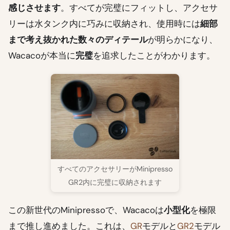
感じさせます
。すべてが完璧にフィットし、アクセサ
リーは水タンク内に巧みに収納され、使用時には
細部
まで考え抜かれた数々のディテール
が明らかになり、
Wacacoが本当に
完璧
を追求したことがわかります。
すべてのアクセサリーがMinipresso
GR2内に完璧に収納されます
この新世代のMinipressoで、Wacacoは
小型化
を極限
まで推し進めました。これは、
GR
モデルと
GR2
モデル