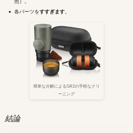
照）。
各パーツを
すすぎます
。
簡単な分解によるGR2の手軽なクリ
ーニング
結論