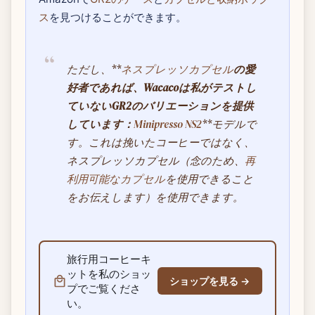
ス
を見つけることができます。
ただし、**
ネスプレッソカプセル
の愛
好者であれば、Wacacoは私がテストし
ていないGR2のバリエーションを提供
しています：
Minipresso NS2
**モデルで
す。これは挽いたコーヒーではなく、
ネスプレッソカプセル（念のため、
再
利用可能なカプセル
を使用できること
をお伝えします）を使用できます。
旅行用コーヒーキ
ットを私のショッ
ショップを見る →
プでご覧くださ
い。