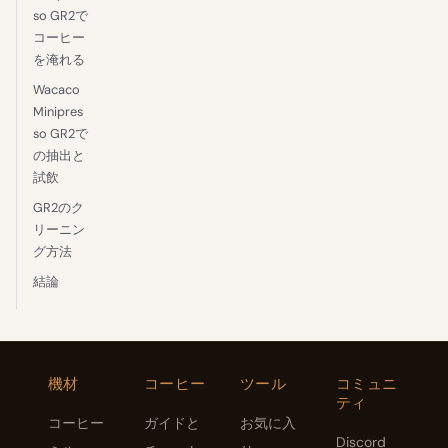
so GR2で
コーヒー
を淹れる
Wacaco
Minipres
so GR2で
の抽出と
試飲
GR2のク
リーニン
グ方法
結論
機材
コーヒー
ツール
コミュニ
ティ
コーヒー
ガイドと
お気に入
Discord