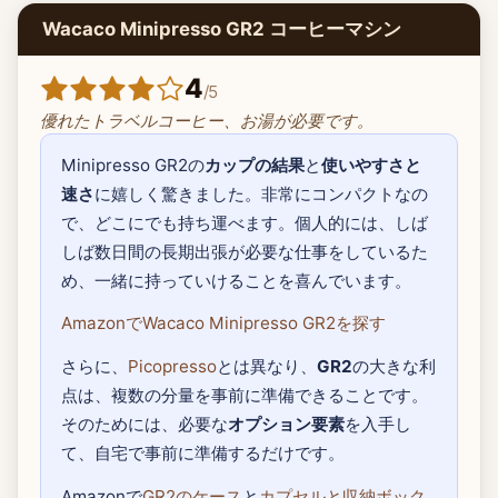
Wacaco Minipresso GR2 コーヒーマシン
4
/
5
優れたトラベルコーヒー、お湯が必要です。
Minipresso GR2の
カップの結果
と
使いやすさと
速さ
に嬉しく驚きました。非常にコンパクトなの
で、どこにでも持ち運べます。個人的には、しば
しば数日間の長期出張が必要な仕事をしているた
め、一緒に持っていけることを喜んでいます。
AmazonでWacaco Minipresso GR2を探す
さらに、
Picopresso
とは異なり、
GR2
の大きな利
点は、複数の分量を事前に準備できることです。
そのためには、必要な
オプション要素
を入手し
て、自宅で事前に準備するだけです。
Amazonで
GR2のケース
と
カプセルと収納ボック