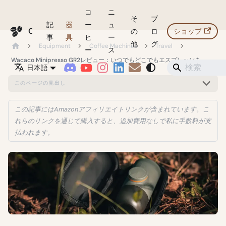
コ
ニ
そ
ブ
記
器
ー
ュ
Coffeegeek
の
ロ
ショップ
事
具
ヒ
ー
他
グ
Equipment
Coffee Machines
Travel
ー
ス
Wacaco Minipresso GR2レビュー：いつでもどこでもエスプレッソを
日本語
このページの見出し
この記事にはAmazonアフィリエイトリンクが含まれています。こ
れらのリンクを通じて購入すると、追加費用なしで私に手数料が支
払われます。