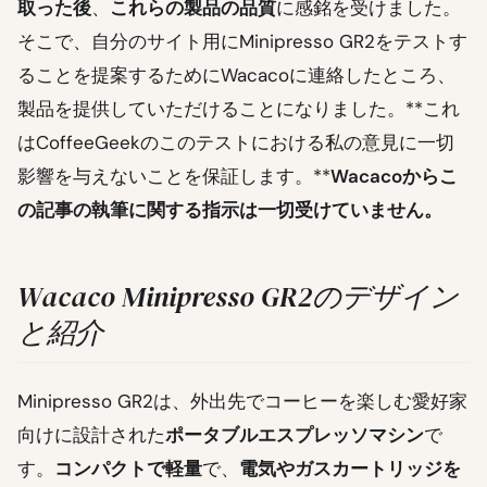
取った後
、
これらの製品の品質
に感銘を受けました。
そこで、自分のサイト用にMinipresso GR2をテストす
ることを提案するためにWacacoに連絡したところ、
製品を提供していただけることになりました。**これ
はCoffeeGeekのこのテストにおける私の意見に一切
影響を与えないことを保証します。**
Wacacoからこ
の記事の執筆に関する指示は一切受けていません。
Wacaco Minipresso GR2のデザイン
と紹介
Minipresso GR2は、外出先でコーヒーを楽しむ愛好家
向けに設計された
ポータブルエスプレッソマシン
で
す。
コンパクトで軽量
で、
電気やガスカートリッジを