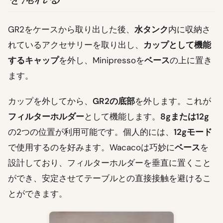
GR2をケースから取り出した後、
水タンク
内に収納さ
れているアクセサリーを取り出し、
カップとして機能
するキャップ
を外し、Minipressoを
ベース
の上に置き
ます。
カップを外してから、
GR2の底部
を外します。これが
フィルターホルダー
として機能します。
8gまたは12g
の2つの位置が利用可能です。個人的には、
12gモード
で使用するのを好みます。Wacacoは巧妙に
ベース
を
設計しており、フィルターホルダーを垂直に置くこと
ができ、安定させてテーブルとの直接接触を避けるこ
とができます。