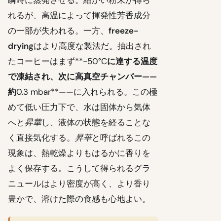
れるが、高温によって揮発性芳香成分
の一部が失われる。一方、
freeze-
drying
はより高度な製法だ。抽出され
たコーヒーはまず**-50°C
に達する温度
で凍結され、次に高真空チャンバー——
約
0.3 mbar**——に入れられる。この極
めて低い圧力下で、水は固体から気体
へと
昇華
し、液体の状態を経ることな
く直接気化する。
昇華
と呼ばれるこの
現象は、熱乾燥よりもはるかに香りを
よく保存する。こうして得られるグラ
ニュールはより密度が高く、より香り
豊かで、溶けた際の食感も心地よい。