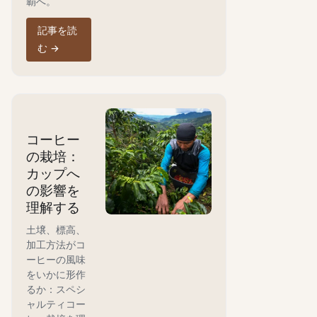
覇へ。
記事を読
む
→
コーヒー
の栽培：
カップへ
の影響を
理解する
土壌、標高、
加工方法がコ
ーヒーの風味
をいかに形作
るか：スペシ
ャルティコー