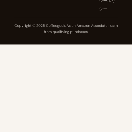
シーポリ
シー
Copyright © 2026 Coffeegeek. As an Amazon Associate I earn
from qualifying purchases.