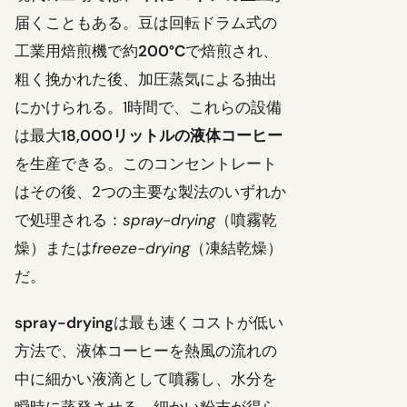
届くこともある。豆は回転ドラム式の
工業用焙煎機で約
200°C
で焙煎され、
粗く挽かれた後、加圧蒸気による抽出
にかけられる。1時間で、これらの設備
は最大
18,000リットルの液体コーヒー
を生産できる。このコンセントレート
はその後、2つの主要な製法のいずれか
で処理される：
spray-drying
（噴霧乾
燥）または
freeze-drying
（凍結乾燥）
だ。
spray-drying
は最も速くコストが低い
方法で、液体コーヒーを熱風の流れの
中に細かい液滴として噴霧し、水分を
瞬時に蒸発させる。細かい粉末が得ら