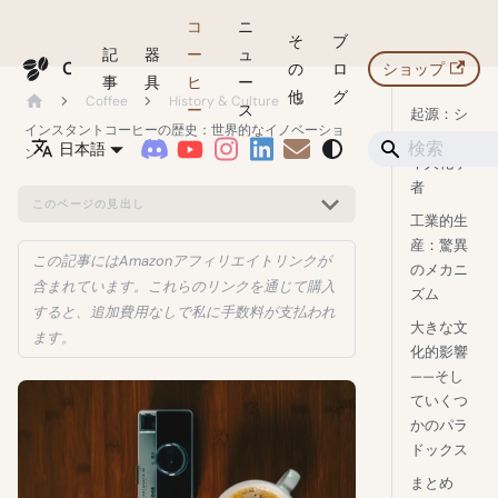
コ
ニ
そ
ブ
記
器
ー
ュ
Coffeegeek
の
ロ
ショップ
事
具
ヒ
ー
他
グ
Coffee
History & Culture
ー
ス
起源：シ
インスタントコーヒーの歴史：世界的なイノベーショ
カゴの日
日本語
ン
本人化学
者
このページの見出し
工業的生
産：驚異
この記事にはAmazonアフィリエイトリンクが
のメカニ
含まれています。これらのリンクを通じて購入
ズム
すると、追加費用なしで私に手数料が支払われ
大きな文
ます。
化的影響
——そし
ていくつ
かのパラ
ドックス
まとめ