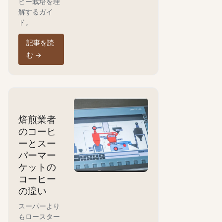
ヒー栽培を理
解するガイ
ド。
記事を読
む
→
焙煎業者
のコーヒ
ーとスー
パーマー
ケットの
コーヒー
の違い
スーパーより
もロースター