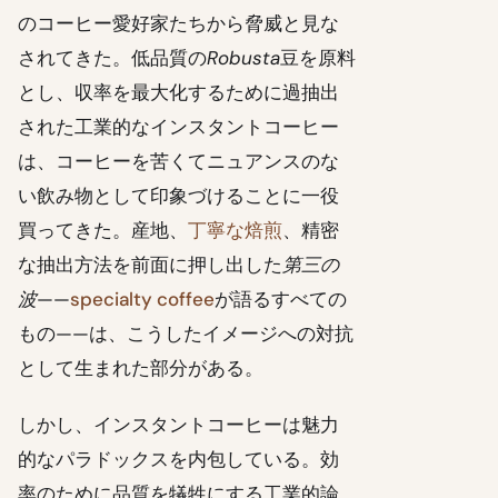
のコーヒー愛好家たちから脅威と見な
されてきた。低品質の
Robusta
豆を原料
とし、収率を最大化するために過抽出
された工業的なインスタントコーヒー
は、コーヒーを苦くてニュアンスのな
い飲み物として印象づけることに一役
買ってきた。産地、
丁寧な焙煎
、精密
な抽出方法を前面に押し出した
第三の
波
——
specialty coffee
が語るすべての
もの——は、こうしたイメージへの対抗
として生まれた部分がある。
しかし、インスタントコーヒーは魅力
的なパラドックスを内包している。効
率のために品質を犠牲にする工業的論