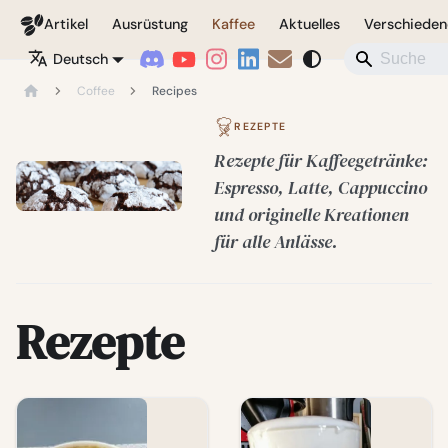
Coffeegeek
Artikel
Ausrüstung
Kaffee
Aktuelles
Verschieden
Deutsch
Coffee
Recipes
REZEPTE
Rezepte für Kaffeegetränke:
Espresso, Latte, Cappuccino
und originelle Kreationen
für alle Anlässe.
Rezepte