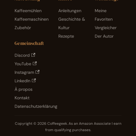
50er-
Tradit
Jahre
ion
Kaffeemühlen
Anleitungen
Meine
-
und
perfe
Innov
Kaffeemaschinen
Geschichte &
Favoriten
kt
ation.
zum
Zubehör
Kultur
Vergleicher
Kaffee
Rezepte
Der Autor
.
Gemeinschaft
Discord
YouTube
Instagram
LinkedIn
À propos
Kontakt
Datenschutzerklärung
Copyright © 2026 Coffeegeek. As an Amazon Associate I earn
from qualifying purchases.