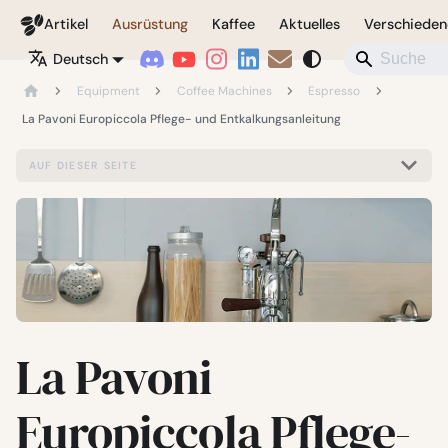
Coffeegeek
Artikel
Ausrüstung
Kaffee
Aktuelles
Verschieden
Deutsch
Equipment
Coffee Machines
Espresso
La Pavoni Europiccola Pflege- und Entkalkungsanleitung
AUF DIESER SEITE
La Pavoni
Europiccola Pflege-