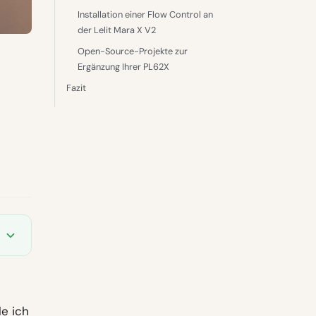
Installation einer Flow Control an
der Lelit Mara X V2
Open-Source-Projekte zur
Ergänzung Ihrer PL62X
Fazit
le ich