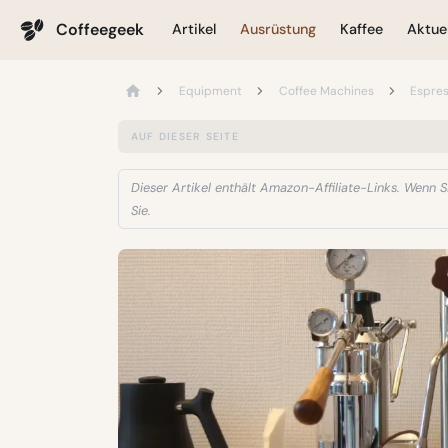
Coffeegeek
Artikel
Ausrüstung
Kaffee
Aktuel
Equipment
Coffee Machines
Espre
AUF DIESER SEITE
Dieser Artikel enthält Amazon-Affiliate-Links. Wenn Si
Sie.