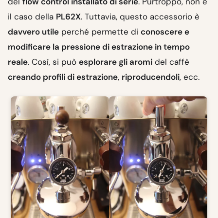
del
flow control installato di serie
. Purtroppo, non è
il caso della
PL62X
. Tuttavia, questo accessorio è
davvero utile
perché permette di
conoscere e
modificare la pressione di estrazione in tempo
reale
. Così, si può
esplorare gli aromi
del caffè
creando profili di estrazione
,
riproducendoli
, ecc.