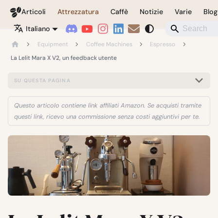
Coffeegeek
Articoli
Attrezzatura
Caffè
Notizie
Varie
Blog
Italiano
Equipment
Coffee Machines
Espresso
La Lelit Mara X V2, un feedback utente
SU QUESTA PAGINA
Questo articolo contiene link affiliati Amazon. Se acquisti tramite
questi link, ricevo una commissione senza costi aggiuntivi per te.