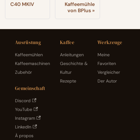
C40 MKIV
Kaffeemühle
von BPlus
Ausrüstung
Kaffee
Werkzeuge
Kaffeemühlen
Anleitungen
Meine
Kaffeemaschinen
Geschichte &
Favoriten
Zubehör
Kultur
Vergleicher
Rezepte
Der Autor
Gemeinschaft
Discord
YouTube
Instagram
LinkedIn
À propos