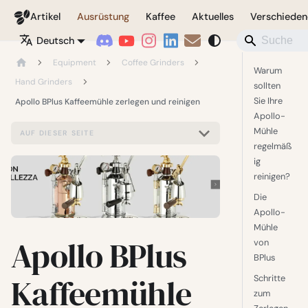
Coffeegeek
Artikel
Ausrüstung
Kaffee
Aktuelles
Verschieden
Deutsch
Equipment
Coffee Grinders
Warum
Hand Grinders
sollten
Sie Ihre
Apollo BPlus Kaffeemühle zerlegen und reinigen
Apollo-
Mühle
AUF DIESER SEITE
regelmäß
ig
reinigen?
Die
Apollo-
Mühle
Apollo BPlus
von
BPlus
Kaffeemühle
Schritte
zum