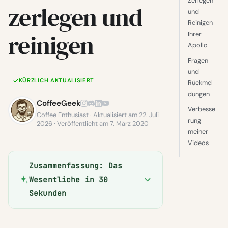
Zerlegen
zerlegen und
und
Reinigen
reinigen
Ihrer
Apollo
Fragen
und
KÜRZLICH AKTUALISIERT
Rückmel
dungen
CoffeeGeek
Verbesse
Coffee Enthusiast · Aktualisiert am 22. Juli
rung
2026 · Veröffentlicht am 7. März 2020
meiner
Videos
Zusammenfassung: Das
Wesentliche in 30
Sekunden