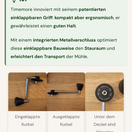
Timemore innoviert mit seinem
patentierten
einklappbaren Griff
:
kompakt aber ergonomisch
, er
gewährleistet einen
guten Halt
.
Mit einem
integrierten Metallverschluss
optimiert
diese
einklappbare Bauweise
den
Stauraum
und
erleichtert den Transport
der Mühle.
Eingeklappte
Ausgeklappte
Unter dem
Kurbel
Kurbel
Deckel sind
Hinweise