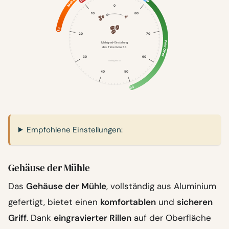
80
80
10
Moka
0
10
80
20
20
70
Pour Over
Mahlgrad-Einstellung
des Timemore S3
30
60
coffeegeek.co
40
50
50
Empfohlene Einstellungen:
Gehäuse der Mühle
Das
Gehäuse der Mühle
, vollständig aus Aluminium
gefertigt, bietet einen
komfortablen
und
sicheren
Griff
. Dank
eingravierter Rillen
auf der Oberfläche