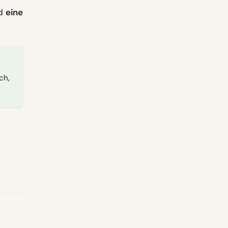
rd
eine
ch,