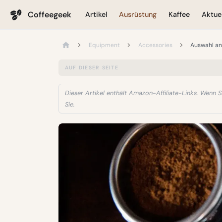
Coffeegeek
Artikel
Ausrüstung
Kaffee
Aktuel
Equipment
Accessories
Auswahl an
AUF DIESER SEITE
Dieser Artikel enthält Amazon-Affiliate-Links. Wenn Si
Sie.