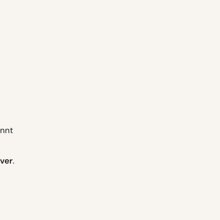
annt
ver
.