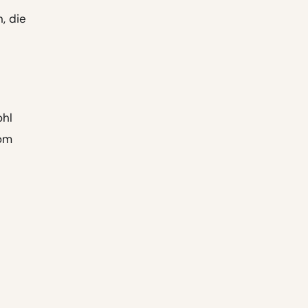
, die
ohl
rom