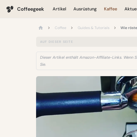
Coffeegeek
Artikel
Ausrüstung
Kaffee
Aktuel
Coffee
Guides & Tutorials
Wie röste
AUF DIESER SEITE
Dieser Artikel enthält Amazon-Affiliate-Links. Wenn Si
Sie.