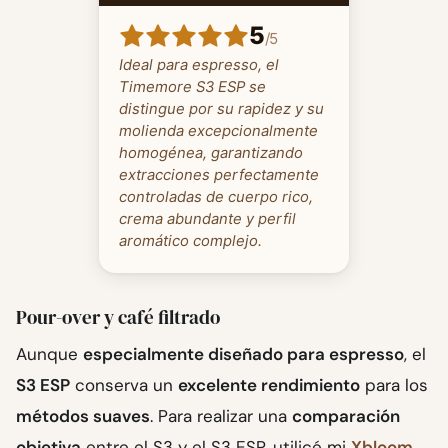
5
/
5
Ideal para espresso, el
Timemore S3 ESP se
distingue por su rapidez y su
molienda excepcionalmente
homogénea, garantizando
extracciones perfectamente
controladas de cuerpo rico,
crema abundante y perfil
aromático complejo.
Pour-over y café filtrado
Aunque
especialmente diseñado para espresso
, el
S3 ESP
conserva un
excelente rendimiento
para los
métodos suaves
. Para realizar una
comparación
objetiva
entre el S3 y el S3 ESP, utilicé mi
Xbloom
,