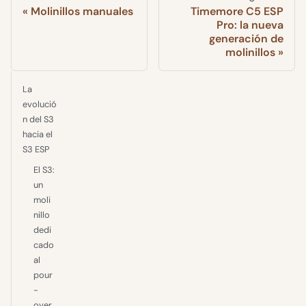
Molinillos manuales
Timemore C5 ESP
Pro: la nueva
generación de
molinillos
La
evolució
n del S3
hacia el
S3 ESP
El S3:
un
moli
nillo
dedi
cado
al
pour
-
over