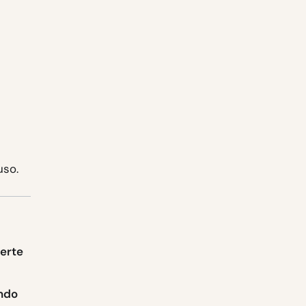
uso.
erte
endo