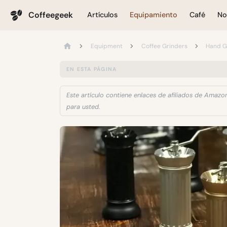
Coffeegeek
Artículos
Equipamiento
Café
No
Equipment
Coffee Grinders
Hand G
EN ESTA PÁGINA
Este artículo contiene enlaces de afiliados de Amazon
para usted.