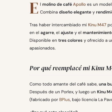
E
l
molino de café
Apollo
es un model
Combina
diseño elegante
y
rendimi
Tras haber intercambiado mi
Kinu M47
po
en el
agarre
, el
ajuste
y el
mantenimient
Disponible en
tres colores
y ofrecido a 
apasionados.
Por qué reemplacé mi Kinu M
Como todo amante del café sabe,
una bu
Después de un Porlex, y luego un
Kinu M
(fabricado por
BPlus
, bajo licencia La Pavo