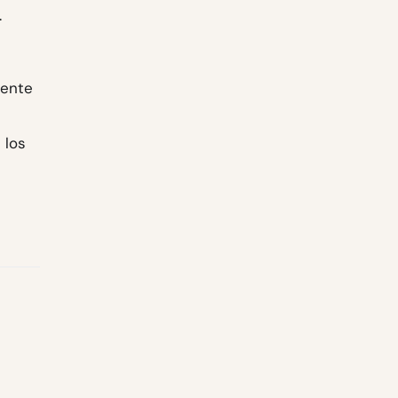
.
mente
 los