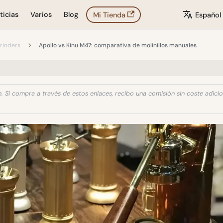
ticias
Varios
Blog
Mi Tienda
Español
rinders
Apollo vs Kinu M47: comparativa de molinillos manuales
. Si compra a través de estos enlaces, recibo una comisión sin coste adicio