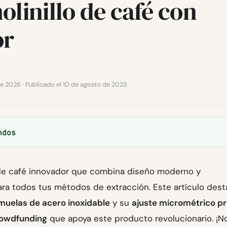
linillo de café con
or
de 2026 · Publicado el 10 de agosto de 2023
ndos
o de café innovador que combina diseño moderno y
ara todos tus métodos de extracción. Este artículo des
muelas de acero inoxidable
y su
ajuste micrométrico pr
owdfunding
que apoya este producto revolucionario. ¡N