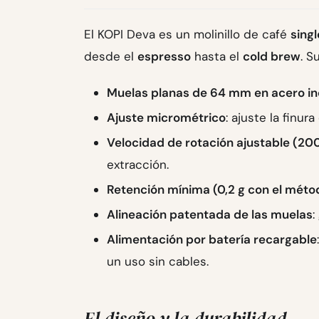
El KOPI Deva es un molinillo de café
sing
desde el
espresso
hasta el
cold brew
. S
Muelas planas de 64 mm en acero in
Ajuste micrométrico
: ajuste la finur
Velocidad de rotación ajustable (20
extracción.
Retención mínima (0,2 g con el mét
Alineación patentada de las muelas
:
Alimentación por batería recargable
un uso sin cables.
El diseño y la durabilidad