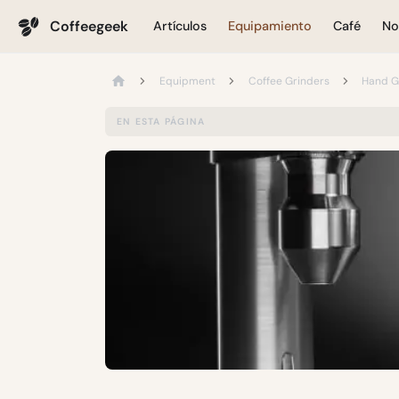
Coffeegeek
Artículos
Equipamiento
Café
No
Equipment
Coffee Grinders
Hand G
EN ESTA PÁGINA