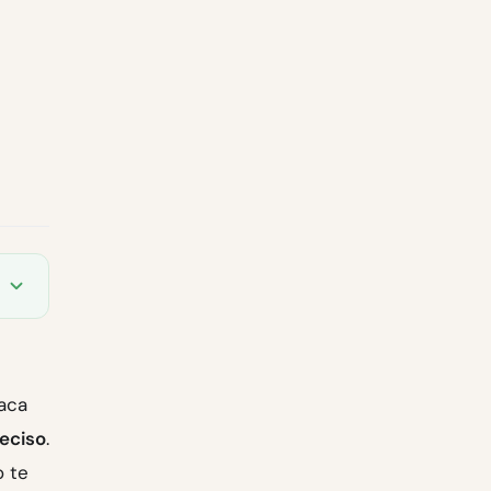
taca
eciso
.
o te