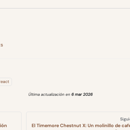
ts
React
Última actualización
en
6 mar 2026
Sigu
ción
El Timemore Chestnut X: Un molinillo de caf