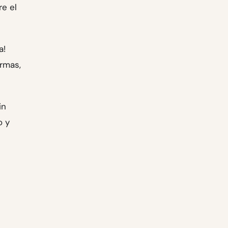
e el
a!
ormas,
in
o y