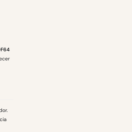
DF64
ecer
dor.
cia