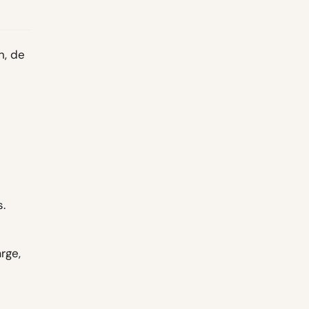
n, de
.
rge,