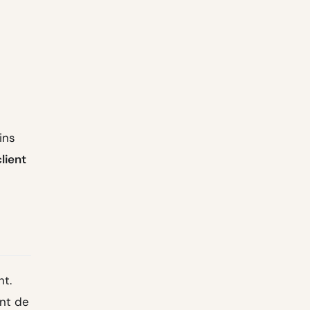
ins
client
t.
ant de