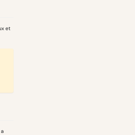
ux et
 a