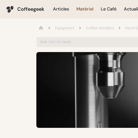
Coffeegeek
Articles
Matériel
Le Café
Actual
Equipment
Coffee Grinders
Hand G
SUR CETTE PAGE