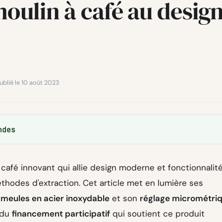
oulin à café au desig
Publié le 10 août 2023
ndes
à café innovant qui allie design moderne et fonctionnalit
thodes d'extraction. Cet article met en lumière ses
s
meules en acier inoxydable
et son
réglage micrométri
 du
financement participatif
qui soutient ce produit