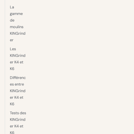
La
gamme
de
moulins
KINGrind
er
Les
KINGrind
er K4 et
K6
Différenc
es entre
KINGrind
er K4 et
K6
Tests des
KINGrind
er K4 et
K6