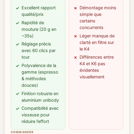
Excellent rapport
Démontage moins
qualité/prix
simple que
certains
Rapidité de
concurrents
mouture (20 g en
~35s)
Léger manque de
clarté en filtre sur
Réglage précis
le K4
avec 60 clics par
tour
Différences entre
K4 et K6 pas
Polyvalence de la
évidentes
gamme (espresso
visuellement
& méthodes
douces)
Finition robuste en
aluminium unibody
Compatibilité avec
visseuse pour
réduire l’effort
COMMANDER