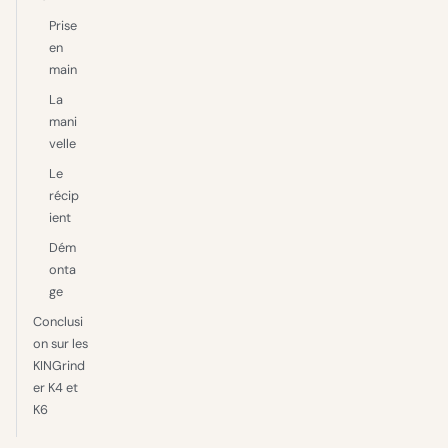
Prise
en
main
La
mani
velle
Le
récip
ient
Dém
onta
ge
Conclusi
on sur les
KINGrind
er K4 et
K6