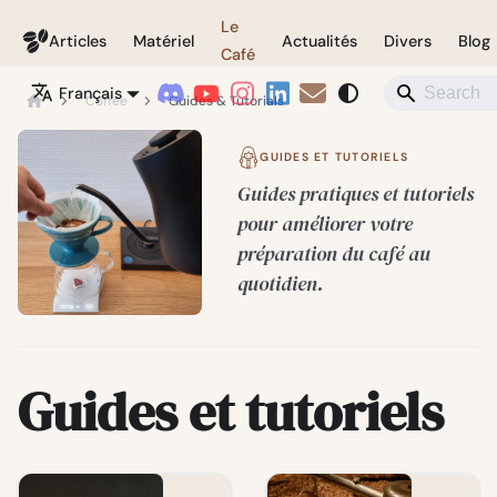
Le
Coffeegeek
Articles
Matériel
Actualités
Divers
Blog
Café
Français
Coffee
Guides & Tutorials
GUIDES ET TUTORIELS
Guides pratiques et tutoriels
pour améliorer votre
préparation du café au
quotidien.
Guides et tutoriels