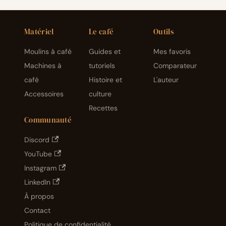
lumièr
e et
temp
Matériel
Le café
Outils
ératur
e
expliq
Moulins à café
Guides et
Mes favoris
ués.
Machines à
tutoriels
Comparateur
café
Histoire et
L'auteur
Accessoires
culture
Recettes
Communauté
Discord
YouTube
Instagram
LinkedIn
À propos
Contact
Politique de confidentialité