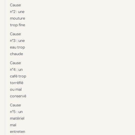
Cause
n°2 : une
mouture
trop fine
Cause
n°3 : une
eau trop
chaude
Cause
n°4 : un
café trop
torréfié
ou mal
conservé
Cause
n°5 : un
matériel
mal
entreten