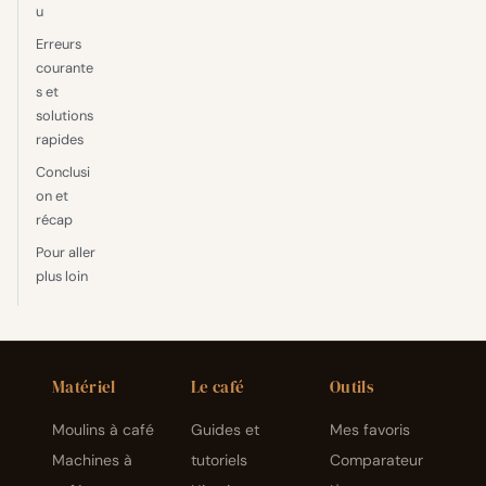
u
Erreurs
courante
s et
solutions
rapides
Conclusi
on et
récap
Pour aller
plus loin
Matériel
Le café
Outils
Moulins à café
Guides et
Mes favoris
Machines à
tutoriels
Comparateur