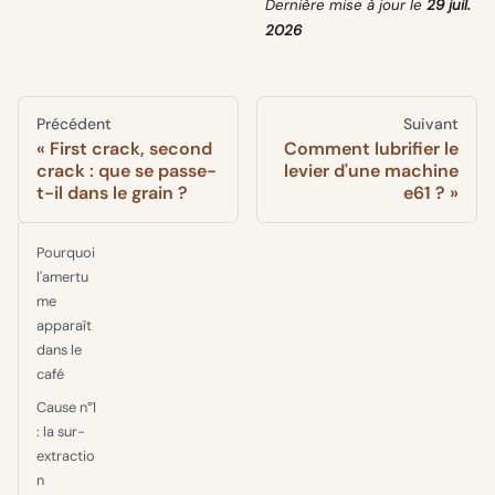
Dernière mise à jour
le
29 juil.
2026
Précédent
Suivant
First crack, second
Comment lubrifier le
crack : que se passe-
levier d'une machine
t-il dans le grain ?
e61 ?
Pourquoi
l'amertu
me
apparaît
dans le
café
Cause n°1
: la sur-
extractio
n