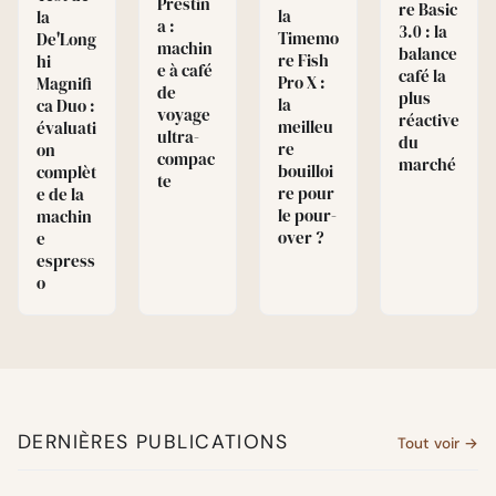
Prestin
re Basic
la
la
a :
3.0 : la
Timemo
De'Long
machin
balance
re Fish
hi
e à café
café la
Pro X :
Magnifi
de
plus
la
ca Duo :
voyage
réactive
meilleu
évaluati
ultra-
du
re
on
compac
marché
bouilloi
complèt
te
re pour
e de la
le pour-
machin
over ?
e
espress
o
DERNIÈRES PUBLICATIONS
Tout voir →