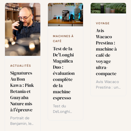
VOYAGE
Avis
Wacaco
MACHINES À
CAFÉ
Prestina :
Test de la
machine à
De'Longhi
café de
Magnifica
voyage
Duo :
ACTUALITÉS
ultra-
Signatures
évaluation
compacte
Au Bon
complète
Avis Wacaco
Kawa : Pink
de la
Prestina : une
Betania et
machine
machine à
Guayaba
espresso
café de
Nature mis
voyage
Test du
à l'épreuve
compacte et
De'Longhi
autonome
Magnifica
Portrait de
avec filtre
Duo : design,
Benjamin, le
métallique et
système lait,
torréfacteur