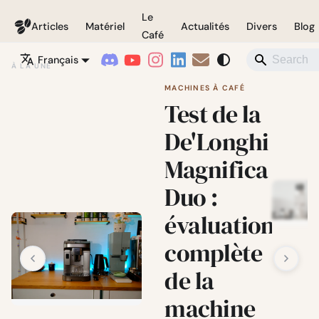
Le
Coffeegeek
Articles
Matériel
Actualités
Divers
Blog
Café
Français
À LA UNE
MACHINES À CAFÉ
Test de la
De'Longhi
Magnifica
Duo :
évaluation
complète
de la
machine