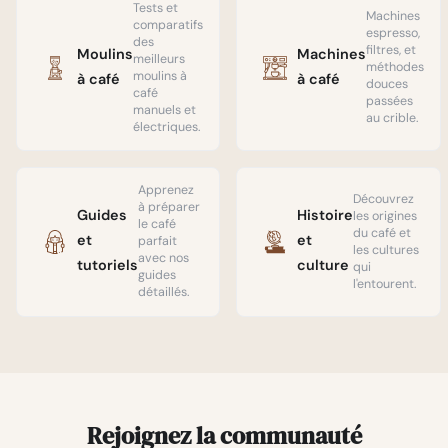
Explications
tasse pour
Tests et
votre
Machines
comparatifs
claires et
l'avenir du
production.
espresso,
des
méthode.
café de
filtres, et
Moulins
Machines
meilleurs
spécialité.
méthodes
moulins à
à café
à café
douces
café
passées
manuels et
au crible.
électriques.
Apprenez
Découvrez
à préparer
Guides
Histoire
les origines
le café
du café et
et
et
parfait
les cultures
avec nos
tutoriels
culture
qui
guides
l'entourent.
détaillés.
Rejoignez la communauté