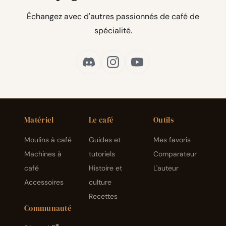
Échangez avec d'autres passionnés de café de
spécialité.
Matériel
Le café
Outils
Moulins à café
Guides et
Mes favoris
Machines à
tutoriels
Comparateur
café
Histoire et
L'auteur
Accessoires
culture
Recettes
Communauté