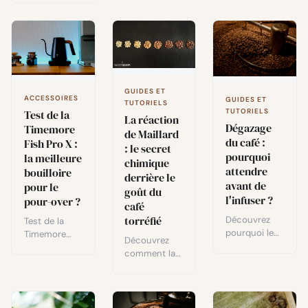
valve de
recettes
derrière Au
pression,
espresso et
Bon Kawa, et
mon choix
verdict
une
5/5 pour le
honnête
dégustation
café en
après
approfondie
déplacement.
plusieurs
de sa gamme
semaines
Signatures :
GUIDES ET
d'utilisation.
ACCESSOIRES
Pink Betania
GUIDES ET
TUTORIELS
TUTORIELS
et Guayaba
Test de la
La réaction
Dégazage
Nature.
Timemore
de Maillard
du café :
Fish Pro X :
: le secret
pourquoi
la meilleure
chimique
attendre
bouilloire
derrière le
avant de
pour le
goût du
l'infuser ?
pour-over ?
café
torréfié
Découvrez
Test de la
pourquoi le
Timemore
Découvrez
dégazage du
Fish Pro X :
comment la
café après
précision
réaction de
torréfaction
tempX de
Maillard
est essentiel :
±0,5°C,
transforme le
rôle du
chauffe plus
café vert en