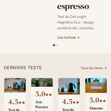
espresso
Test du De'Longhi
Magnifica Duo : design,
système lait, recettes
espresso et verdict
Lire l'article →
honnête après
plusieurs semaines
d'utilisation.
DERNIERS TESTS
Tous les tests →
5.0
5.0
4.5
4.5
Avis
Wacaco
Timemo
Test de
Test de