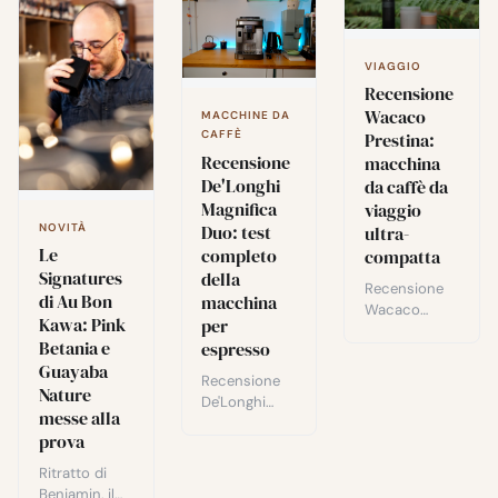
VIAGGIO
Recensione
Wacaco
MACCHINE DA
CAFFÈ
Prestina:
Recensione
macchina
De'Longhi
da caffè da
Magnifica
viaggio
Duo: test
NOVITÀ
ultra-
Le
completo
compatta
Signatures
della
Recensione
di Au Bon
macchina
Wacaco
Kawa: Pink
per
Prestina: una
Betania e
espresso
macchina da
Guayaba
caffè da
Recensione
Nature
viaggio
De'Longhi
messe alla
compatta e
Magnifica
autonoma
prova
Duo: design,
con filtro
sistema del
Ritratto di
metallico e
latte, ricette
Benjamin, il