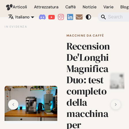
Coffeegeek
Articoli
Attrezzatura
Caffè
Notizie
Varie
Blog
Italiano
IN EVIDENZA
MACCHINE DA CAFFÈ
Recensione
De'Longhi
Magnifica
Duo: test
completo
della
macchina
per