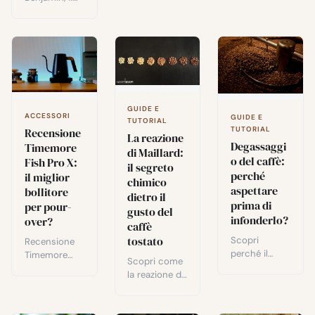
valvola di
di espresso e
torrefattore
pressione, la
verdetto
dietro Au Bon
mia scelta
onesto dopo
Kawa, e una
5/5 per il
settimane di
degustazione
caffè in
test.
pratica della
viaggio.
sua gamma
Signatures:
Pink Betania
GUIDE E
ACCESSORI
e Guayaba
GUIDE E
TUTORIAL
TUTORIAL
Nature.
Recensione
La reazione
Degassaggi
Timemore
di Maillard:
o del caffè:
Fish Pro X:
il segreto
perché
il miglior
chimico
aspettare
bollitore
dietro il
prima di
per pour-
gusto del
infonderlo?
over?
caffè
tostato
Scopri
Recensione
perché il
Timemore
Scopri come
degassaggio
Fish Pro X:
la reazione di
del caffè
precisione
Maillard
dopo la
tempX di
trasforma il
tostatura è
±0,5°C,
caffè verde in