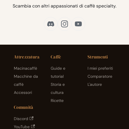
Scambia con altri appassionati di caffè specialty.
Attrezzatura
Caffè
Strumenti
Macinacaffè
Guide e
I miei preferiti
Macchine da
tutorial
Comparatore
caffè
Storia e
L'autore
Accessori
cultura
Ricette
Comunità
Discord
YouTube