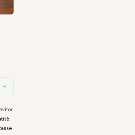
éviter
tité
.
tasse