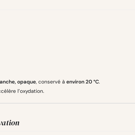
tanche, opaque
, conservé à
environ 20 °C
.
ccélère l’oxydation.
vation