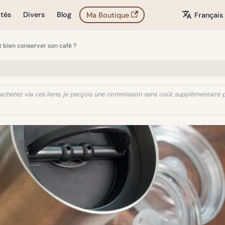
ités
Divers
Blog
Ma Boutique
Français
bien conserver son café ?
us achetez via ces liens, je perçois une commission sans coût supplémentaire 