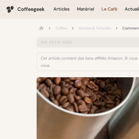
Coffeegeek
Articles
Matériel
Le Café
Actual
Coffee
Guides & Tutorials
Comment 
SUR CETTE PAGE
Cet article contient des liens affiliés Amazon. Si vo
vous.