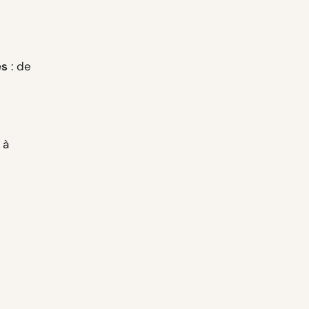
es
: de
à