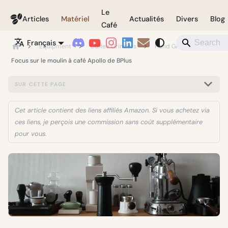
Le
Coffeegeek
Articles
Matériel
Actualités
Divers
Blog
Café
Français
Equipment
Coffee Grinders
Hand Grinders
Focus sur le moulin à café Apollo de BPlus
SUR CETTE PAGE
Cet article contient des liens affiliés Amazon. Si vous achetez via
ces liens, je perçois une commission sans coût supplémentaire
pour vous.