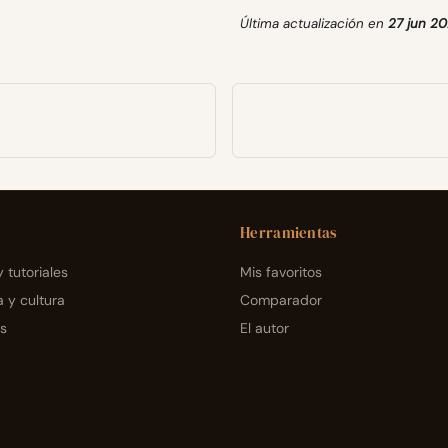
Última actualización
en
27 jun 2
Herramientas
 tutoriales
Mis favoritos
a y cultura
Comparador
s
El autor