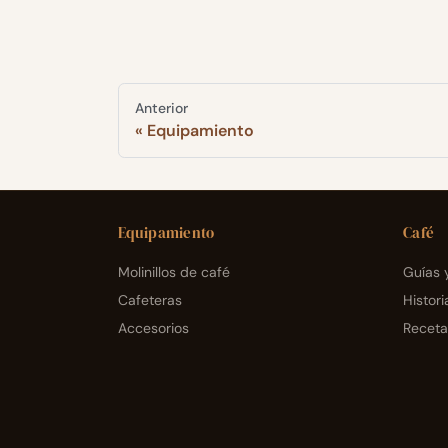
Anterior
Equipamiento
Equipamiento
Café
Molinillos de café
Guías y
Cafeteras
Histori
Accesorios
Receta