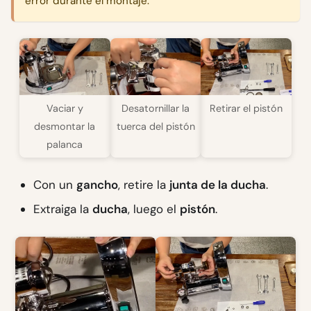
error durante el montaje.
Vaciar y
Desatornillar la
Retirar el pistón
desmontar la
tuerca del pistón
palanca
Con un
gancho
, retire la
junta de la ducha
.
Extraiga la
ducha
, luego el
pistón
.