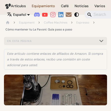
Coffeegeek
Artículos
Equipamiento
Café
Noticias
Varios
Español
Equipment
Coffee Machines
Espresso
Cómo mantener tu La Pavoni: Guía paso a paso
EN ESTA PÁGINA
Este artículo contiene enlaces de afiliados de Amazon. Si compra
a través de estos enlaces, recibo una comisión sin coste
adicional para usted.