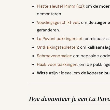
Platte sleutel 14mm (x2)
: om
de moere
demonteren.
Voedingsgeschikt vet
: om
de zuiger 
garanderen.
La Pavoni pakkingenset
: onmisbaar al
Ontkalkingstabletten
: om
kalkaanslag
Schroevendraaier
: om bepaalde onde
Haak voor pakkingen
: om de pakkinge
Witte azijn
: ideaal om
de koperen bui
Hoe demonteer je een La Pav