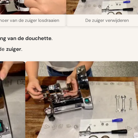
oer van de zuiger losdraaien
De zuiger verwijderen
ing van de douchette
.
 de
zuiger
.