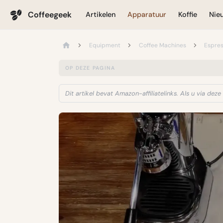
Coffeegeek
Artikelen
Apparatuur
Koffie
Nie
Equipment
Coffee Machines
Espre
OP DEZE PAGINA
Dit artikel bevat Amazon-affiliatelinks. Als u via de