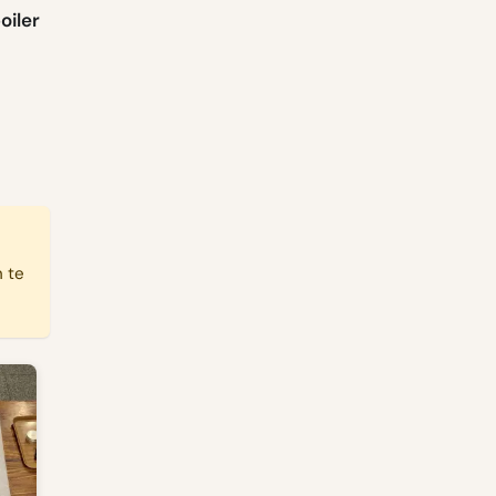
oiler
n te