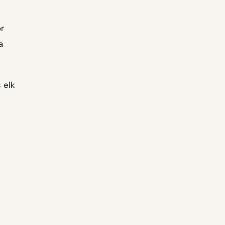
r
a
s elk