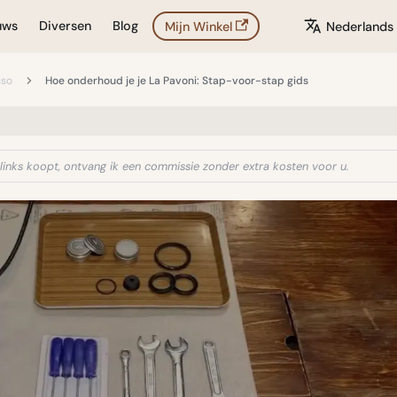
uws
Diversen
Blog
Mijn Winkel
Nederlands
sso
Hoe onderhoud je je La Pavoni: Stap-voor-stap gids
ze links koopt, ontvang ik een commissie zonder extra kosten voor u.