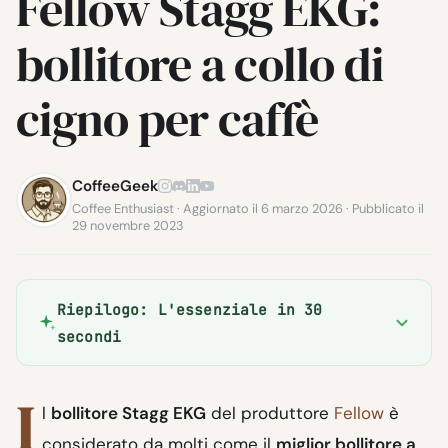
Fellow Stagg EKG:
bollitore a collo di
cigno per caffè
CoffeeGeek
Coffee Enthusiast · Aggiornato il 6 marzo 2026 · Pubblicato il
29 novembre 2023
Riepilogo: L'essenziale in 30
secondi
I
l
bollitore Stagg EKG
del produttore
Fellow
è
considerato da molti come il
miglior bollitore a