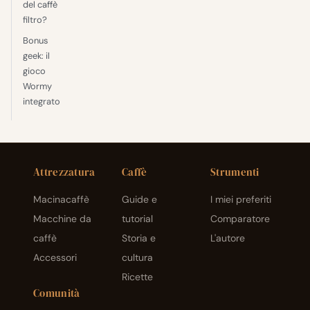
del caffè
filtro?
Bonus
geek: il
gioco
Wormy
integrato
Attrezzatura
Caffè
Strumenti
Macinacaffè
Guide e
I miei preferiti
Macchine da
tutorial
Comparatore
caffè
Storia e
L'autore
Accessori
cultura
Ricette
Comunità