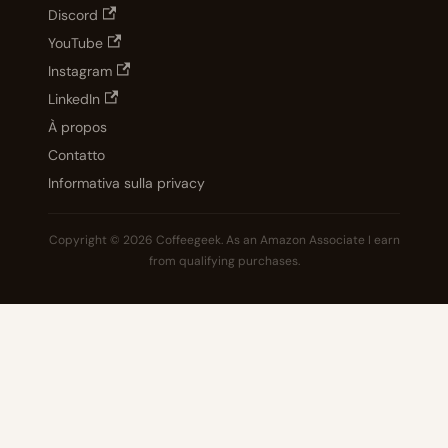
Discord
YouTube
Instagram
LinkedIn
À propos
Contatto
Informativa sulla privacy
Copyright © 2026 Coffeegeek. As an Amazon Associate I earn
from qualifying purchases.