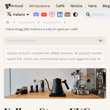
Coffeegeek
Articoli
Attrezzatura
Caffè
Notizie
Varie
Blog
Italiano
Equipment
Accessories
Fellow Stagg EKG: bollitore a collo di cigno per caffè
SU QUESTA PAGINA
Questo articolo contiene link affiliati Amazon. Se acquisti tramite
questi link, ricevo una commissione senza costi aggiuntivi per te.