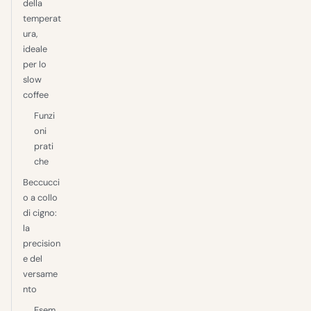
della
temperat
ura,
ideale
per lo
slow
coffee
Funzi
oni
prati
che
Beccucci
o a collo
di cigno:
la
precision
e del
versame
nto
Esem