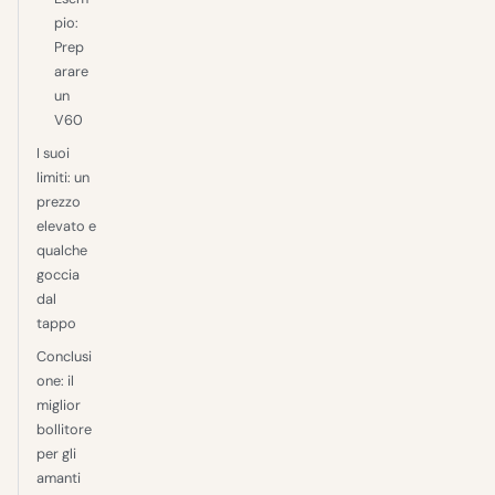
pio:
Prep
arare
un
V60
I suoi
limiti: un
prezzo
elevato e
qualche
goccia
dal
tappo
Conclusi
one: il
miglior
bollitore
per gli
amanti