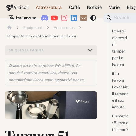
Coffeegeek
Articoli
Attrezzatura
Caffè
Notizie
Varie
Blog
Italiano
Equipment
Accessories
I diversi
Tamper 51 mm vs 51.5 mm per La Pavoni
diametri
di
SU QUESTA PAGINA
tamper
per La
Pavoni
Questo articolo contiene link affiliati. Se
acquisti tramite questi link, ricevo una
Il La
commissione senza costi aggiuntivi per te.
Pavoni
Lever Kit:
il tamper
e il suo
imbuto
Diametro
: 51 mm o
Tamper 51
51,5 mm?