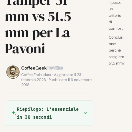
Il peso:
mm vs 51.5
un
criterio
di
mm per La
comfort
Conclusi
Pavoni
one:
perché
scegliere
51,5 mm?
CoffeeGeek
Coffee Enthusiast · Aggiornato il 23
febbraio 2026 · Pubblicato il 6 novembre
2018
Riepilogo: L'essenziale
in 30 secondi