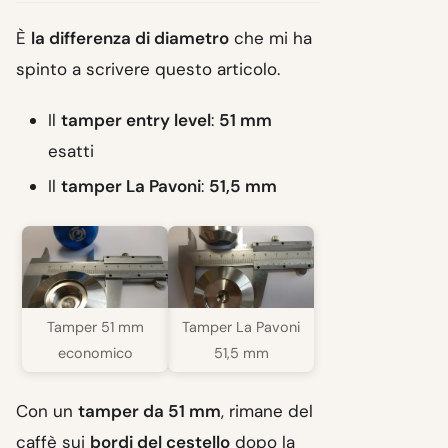
È
la differenza di diametro
che mi ha
spinto a scrivere questo articolo.
Il
tamper entry level
:
51 mm
esatti
Il
tamper La Pavoni
:
51,5 mm
Tamper 51 mm
Tamper La Pavoni
economico
51,5 mm
Con un
tamper da 51 mm
, rimane del
caffè sui
bordi del cestello
dopo la