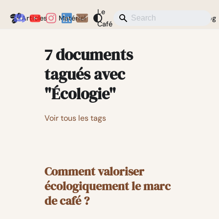
Le
Coffeegeek
Articles
Matériel
Actualités
Divers
Blog
Café
7 documents
tagués avec
"Écologie"
Voir tous les tags
Comment valoriser
écologiquement le marc
de café ?