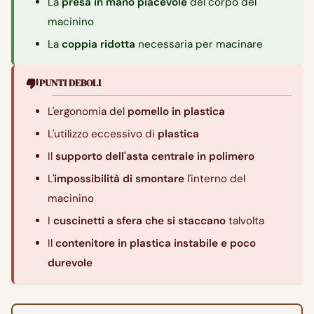
La
presa in mano piacevole
del corpo del
macinino
La
coppia ridotta
necessaria per macinare
PUNTI DEBOLI
L'ergonomia del
pomello in plastica
L'utilizzo eccessivo di
plastica
Il
supporto dell'asta centrale in polimero
L'
impossibilità di smontare
l'interno del
macinino
I
cuscinetti a sfera che si staccano
talvolta
Il
contenitore in plastica instabile e poco
durevole