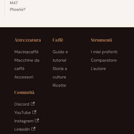
M47
Phoenix?
Attrezzatura
Caffè
Strumenti
Macinacaffè
Guide e
I miei preferiti
Macchine da
tutorial
Comparatore
caffè
Storia e
L'autore
Accessori
cultura
Ricette
Comunità
Discord
YouTube
Instagram
LinkedIn