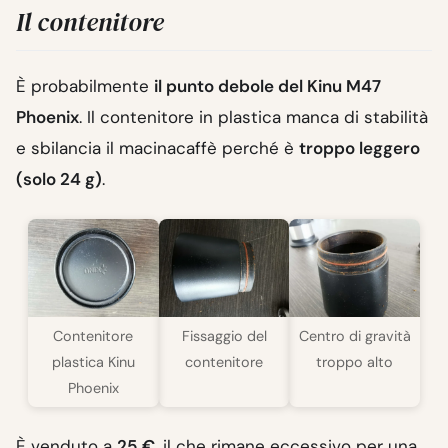
Il contenitore
È probabilmente
il punto debole del Kinu M47
Phoenix
. Il contenitore in plastica manca di stabilità
e sbilancia il macinacaffè perché è
troppo leggero
(solo 24 g)
.
Contenitore
Fissaggio del
Centro di gravità
plastica Kinu
contenitore
troppo alto
Phoenix
È venduto a
25 €
, il che rimane eccessivo per una